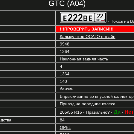
GTC (A04)
- Похож на В
!!!ПРОВЕРИТЬ ЗАПИСИ!!!
Калькулятор ОСАГО онлайн
9948
1364
Наклонная задняя часть
4
1364
140
бензин
Впрыскивание во впускной коллекто
Привод на передние колеса
Да
Нет
205/55 R16 - Правильно? -
-
дства:
84
OPEL