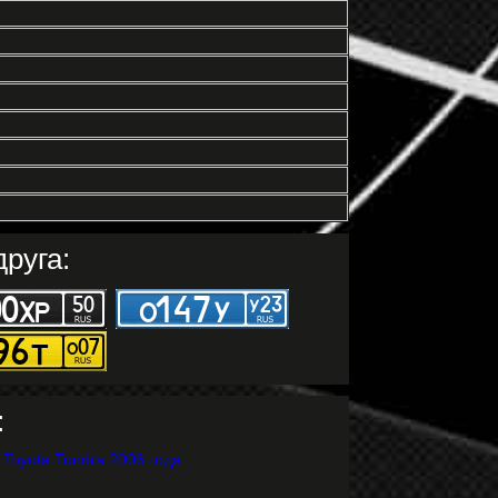
руга:
: