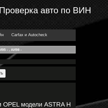
 Проверка авто по ВИН
йн
Carfax и Autocheck
95 - , АИ98 -
ки OPEL модели ASTRA H