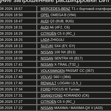
08.2026 18:57
MERCEDES-BENZ
T1 c бортовой платформ
08.2026 18:50
OPEL
OMEGA B (V94)
08.2026 18:47
AUDI
Q3 (8UB, 8UG)
08.2026 18:31
AUDI
A6 (4F2, C6)
08.2026 18:29
CITROËN
C5 II (RC_)
08.2026 18:25
LADA
ZHIGULI
08.2026 18:13
SUZUKI
SX4 (EY, GY)
08.2026 18:09
NISSAN
100 NX (B13)
08.2026 18:09
NISSAN
SENTRA VII (B17)
08.2026 17:41
NISSAN
X-TRAIL (T32_)
08.2026 17:41
VOLKSWAGEN
PASSAT CC (357)
08.2026 17:40
VOLVO
S60 I (384)
08.2026 17:40
RENAULT
LOGAN I (LS_)
08.2026 17:34
FORD
FOCUS III Turnier
08.2026 17:31
SSANGYONG
KORANDO (CK)
08.2026 17:27
CITROËN
C5 II (RC_)
08.2026 17:22
NISSAN
MAXIMA / MAXIMA QX V (A33)