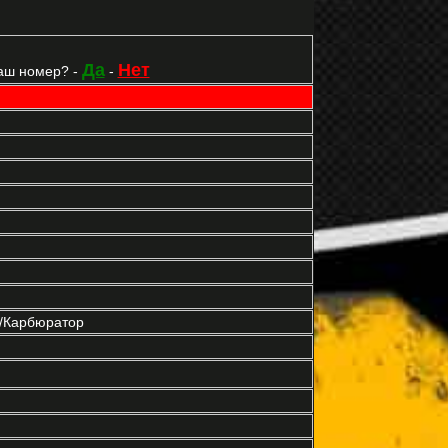
Да
Нет
аш номер? -
-
р/Карбюратор