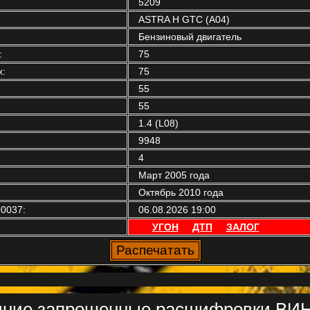
5209
ASTRA H GTC (A04)
Бензиновый двигатель
:
75
:
75
55
55
1.4 (L08)
9948
4
Март 2005 года
Октябрь 2010 года
0037:
06.08.2026 19:00
УГОН
ДТП
ЗАЛОГ
ние запрошенные расшифровки ВИН