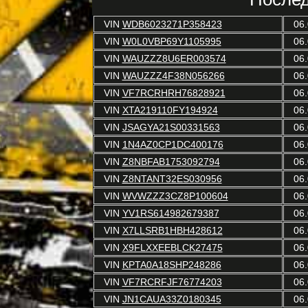
VIN
WDB6023271P358423
06.
VIN
W0L0VBP69Y1105995
06.
VIN
WAUZZZ8U6ER003574
06.
VIN
WAUZZZ4F38N056266
06.
VIN
VF7RCRHRH76828921
06.
VIN
XTA219110FY194924
06.
VIN
JSAGYA21S00331563
06.
VIN
1N4AZ0CP1DC400176
06.
VIN
Z8NBFAB1753092794
06.
VIN
Z8NTANT32ES030956
06.
VIN
WVWZZZ3CZ8P100604
06.
VIN
YV1RS614982679387
06.
VIN
X7LLSRB1HBH428612
06.
VIN
X9FLXXEEBLCK27475
06.
VIN
KPTA0A18SHP248286
06.
VIN
VF7RCRFJF76774203
06.
VIN
JN1CAUA33Z0180345
06.