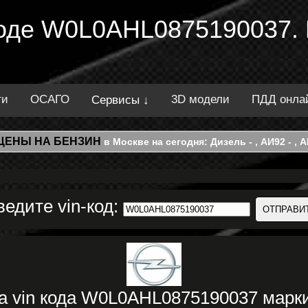
 коде W0L0AHL0875190037.
ти
ОСАГО
3D модели
ПДД онла
Сервисы ↓
ЦЕНЫ НА БЕНЗИН
в Москве на сегодня: Дизель - , АИ92 - , АИ
ведите vin-код:
а vin кода W0L0AHL0875190037 мар