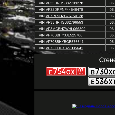
VIN
VF33HRHSB82709278
06.
VIN
VF32DRFNF44546478
06.
VIN
VF7RE9HZC76750128
06.
VIN
VF33HRHSB82796553
06.
VIN
VF3MCBHZWHL066309
06.
VIN
VF70BBHY3JE525706
06.
VIN
VF70BBHYBGE576641
06.
VIN
VF7FCHFXB27035641
06.
Сген