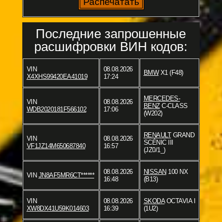
Последние запрошенные
расшифровки ВИН кодов:
VIN
08.08.2026
BMW
X1 (F48)
X4XHS99420EA41019
17:24
MERCEDES-
VIN
08.08.2026
BENZ
C-CLASS
WDB2020181F566102
17:06
(W202)
RENAULT
GRAND
VIN
08.08.2026
SCÉNIC III
VF1JZ14M650687840
16:57
(JZ0/1_)
08.08.2026
NISSAN
100 NX
VIN
JN8AF5MR6CT******
16:48
(B13)
VIN
08.08.2026
SKODA
OCTAVIA I
XW8DX41U59K014603
16:39
(1U2)