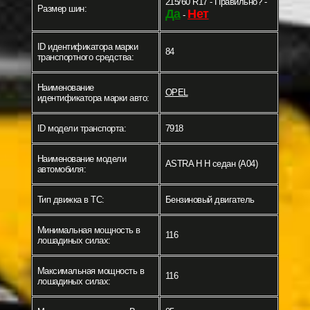
215/60 R17 - Правильно? -
Размер шин:
Да
Нет
-
ID идентификатора марки
84
транспортного средства:
Наименование
OPEL
идентификатора марки авто:
ID модели транспорта:
7918
Наименование модели
ASTRA H H седан (A04)
автомобиля:
Тип движка в ТС:
Бензиновый двигатель
Минимальная мощность в
116
лошадиных силах:
Максимальная мощность в
116
лошадиных силах: