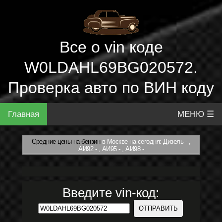
Все о vin коде
W0LDAHL69BG020572.
Проверка авто по ВИН коду
Главная
МЕНЮ ☰
Средние цены на бензин
в Москве на сегодня: Дизель - ,
АИ92 - , АИ95 - , АИ98 -
Введите vin-код: