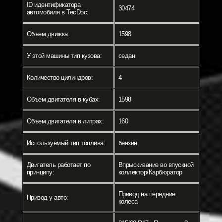
ID идентификатора
30474
автомобиля в TecDoc:
Объем движка:
1598
У этой машины тип кузова:
седан
Количество цилиндров:
4
Объем двигателя в кубах:
1598
Объем двигателя в литрах:
160
Используемый тип топлива:
бензин
Двигатель работает по
Впрыскивание во впускной
принципу:
коллектор/Карбюратор
Привод на передние
Привод у авто:
колеса