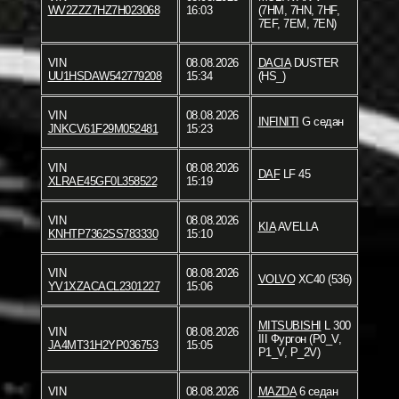
WV2ZZZ7HZ7H023068
16:03
(7HM, 7HN, 7HF,
7EF, 7EM, 7EN)
VIN
08.08.2026
DACIA
DUSTER
UU1HSDAW542779208
15:34
(HS_)
VIN
08.08.2026
INFINITI
G седан
JNKCV61F29M052481
15:23
VIN
08.08.2026
DAF
LF 45
XLRAE45GF0L358522
15:19
VIN
08.08.2026
KIA
AVELLA
KNHTP7362SS783330
15:10
VIN
08.08.2026
VOLVO
XC40 (536)
YV1XZACACL2301227
15:06
MITSUBISHI
L 300
VIN
08.08.2026
III Фургон (P0_V,
JA4MT31H2YP036753
15:05
P1_V, P_2V)
VIN
08.08.2026
MAZDA
6 седан