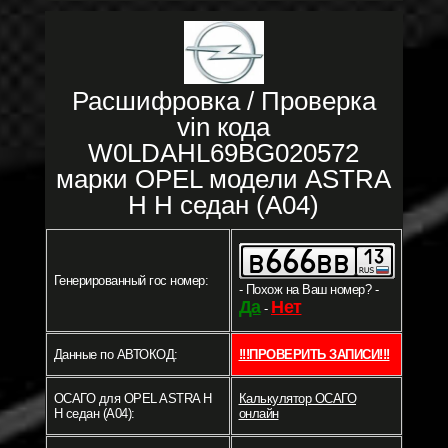
Расшифровка / Проверка
vin кода
W0LDAHL69BG020572
марки OPEL модели ASTRA
H H седан (A04)
Генерированный гос номер:
- Похож на Ваш номер? -
Да
Нет
-
Данные по АВТОКОД:
!!!ПРОВЕРИТЬ ЗАПИСИ!!!
ОСАГО для OPEL ASTRA H
Калькулятор ОСАГО
H седан (A04):
онлайн