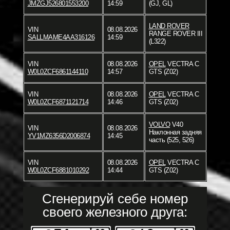
JMZGJ526801553200
14:59
(GJ, GL)
LAND ROVER
VIN
08.08.2026
RANGE ROVER III
SALLMAME4AA316126
14:59
(L322)
VIN
08.08.2026
OPEL
VECTRA C
W0L0ZCF6861144110
14:57
GTS (Z02)
VIN
08.08.2026
OPEL
VECTRA C
W0L0ZCF6871121714
14:46
GTS (Z02)
VOLVO
V40
VIN
08.08.2026
Наклонная задняя
YV1MZ6356D2006874
14:45
часть (525, 526)
VIN
08.08.2026
OPEL
VECTRA C
W0L0ZCF6881010292
14:44
GTS (Z02)
Сгенерируй себе номер
своего железного друга: