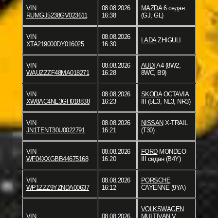
VIN
08.08.2026
MAZDA
6 седан
RUMGJ5238GV023611
16:38
(GJ, GL)
VIN
08.08.2026
LADA
ZHIGULI
XTA219000DY016025
16:30
VIN
08.08.2026
AUDI
A4 (8W2,
WAUZZZF48MA018271
16:28
8WC, B9)
VIN
08.08.2026
SKODA
OCTAVIA
XW8AC4NE3GH018838
16:23
III (5E3, NL3, NR3)
VIN
08.08.2026
NISSAN
X-TRAIL
JN1TENT30U0022791
16:21
(T30)
VIN
08.08.2026
FORD
MONDEO
WF04XXGBB44675168
16:20
III седан (B4Y)
VIN
08.08.2026
PORSCHE
WP1ZZZ9YZNDA00637
16:12
CAYENNE (9YA)
VOLKSWAGEN
VIN
08.08.2026
MULTIVAN V