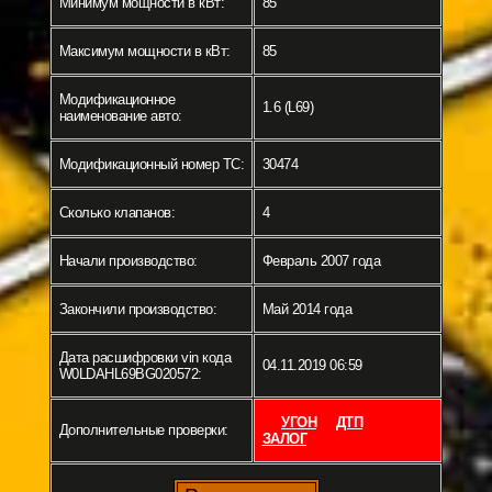
Минимум мощности в кВт:
85
Максимум мощности в кВт:
85
Модификационное
1.6 (L69)
наименование авто:
Модификационный номер ТС:
30474
Сколько клапанов:
4
Начали производство:
Февраль 2007 года
Закончили производство:
Май 2014 года
Дата расшифровки vin кода
04.11.2019 06:59
W0LDAHL69BG020572:
УГОН
ДТП
Дополнительные проверки:
ЗАЛОГ