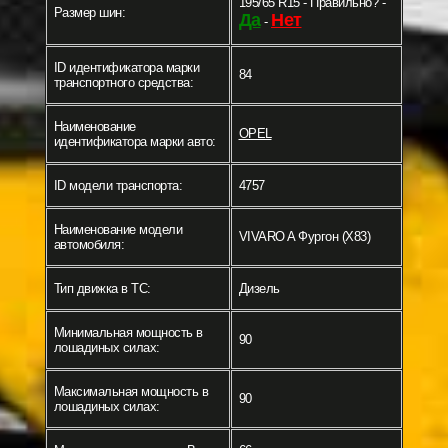
195/65 R15 - Правильно? -
Размер шин:
Да
Нет
-
ID идентификатора марки
84
транспортного средства:
Наименование
OPEL
идентификатора марки авто:
ID модели транспорта:
4757
Наименование модели
VIVARO A Фургон (X83)
автомобиля:
Тип движка в ТС:
Дизель
Минимальная мощность в
90
лошадиных силах:
Максимальная мощность в
90
лошадиных силах: