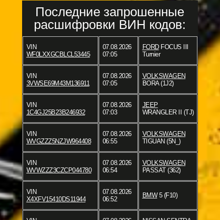
Последние запрошенные
расшифровки ВИН кодов:
VIN
07.08.2026
FORD
FOCUS III
WF0LXXGCBLCL53445
07:05
Turnier
VIN
07.08.2026
VOLKSWAGEN
3VWSE69M43M136911
07:05
BORA (1J2)
VIN
07.08.2026
JEEP
1C4GJ25B23B246932
07:03
WRANGLER II (TJ)
VIN
07.08.2026
VOLKSWAGEN
WVGZZZ5NZJW964408
06:55
TIGUAN (5N_)
VIN
07.08.2026
VOLKSWAGEN
WVWZZZ3CZCP044780
06:54
PASSAT (362)
VIN
07.08.2026
BMW
5 (F10)
X4XFV15410DS11944
06:52