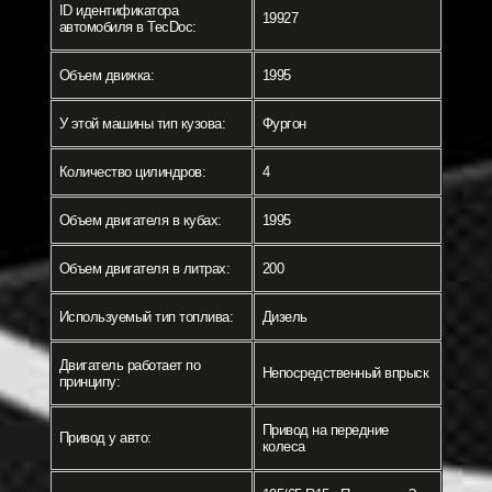
ID идентификатора
19927
автомобиля в TecDoc:
Объем движка:
1995
У этой машины тип кузова:
Фургон
Количество цилиндров:
4
Объем двигателя в кубах:
1995
Объем двигателя в литрах:
200
Используемый тип топлива:
Дизель
Двигатель работает по
Непосредственный впрыск
принципу:
Привод на передние
Привод у авто:
колеса