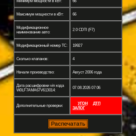
Минимум мощности в кВт:
66
Максимум мощности в кВт:
66
Модификационное
2.0 CDTI (F7)
наименование авто:
Модификационный номер ТС:
19927
Сколько клапанов:
4
Начали производство:
Август 2006 года
Дата расшифровки vin кода
07.08.2026 07:06
W0LF7AMA67V613014:
УГОН
ДТП
Дополнительные проверки:
ЗАЛОГ