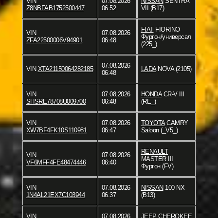
VIN
07.08.2026
NISSAN
SENTRA
Z8NBFAB1752500447
06:52
VII (B17)
FIAT
FIORINO
VIN
07.08.2026
Фургон/универсал
ZFA22500006V94901
06:48
(225_)
07.08.2026
VIN
XTA21150064282185
LADA
NOVA (2105)
06:48
VIN
07.08.2026
HONDA
CR-V III
SHSRE78708U009700
06:48
(RE_)
VIN
07.08.2026
TOYOTA
CAMRY
XW7BF4FK10S110981
06:47
Saloon (_V5_)
RENAULT
VIN
07.08.2026
MASTER III
VF6MFF4FE48474446
06:40
Фургон (FV)
VIN
07.08.2026
NISSAN
100 NX
1N4AL21EX7C103944
06:37
(B13)
VIN
07.08.2026
JEEP
CHEROKEE