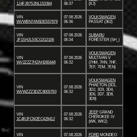
1J4FJ87S2NL153394
06:37
(XJ)
VIN
07.08.2026
VOLKSWAGEN
WVWBN7AN5DE557878
06:36
PASSAT (362)
VIN
07.08.2026
SUBARU
JF1SHJLS5CG312106
06:34
FORESTER (SH_)
VOLKSWAGEN
VIN
07.08.2026
MULTIVAN V
WV2ZZZ7HZAH265648
06:32
(7HM, 7HN, 7HF,
7EF, 7EM, 7EN)
VOLKSWAGEN
PHAETON (3D1,
VIN
07.08.2026
3D2, 3D3, 3D4,
WVWZZZ3DZC8003793
06:32
3D6, 3D7, 3D8,
3D9)
JEEP
GRAND
VIN
07.08.2026
CHEROKEE IV
1C4RJFCM2EC429412
06:32
(WK, WK2)
VIN
07.08.2026
FORD
MONDEO