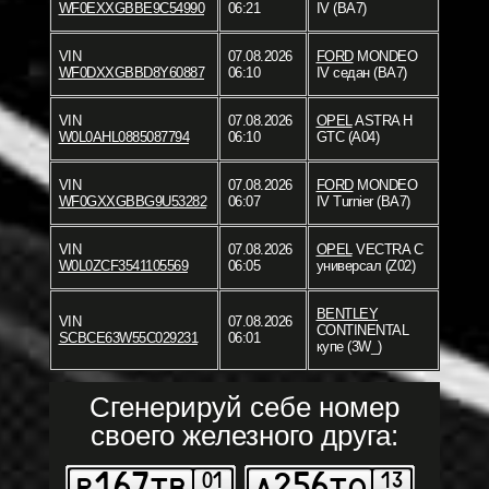
WF0EXXGBBE9C54990
06:21
IV (BA7)
VIN
07.08.2026
FORD
MONDEO
WF0DXXGBBD8Y60887
06:10
IV седан (BA7)
VIN
07.08.2026
OPEL
ASTRA H
W0L0AHL0885087794
06:10
GTC (A04)
VIN
07.08.2026
FORD
MONDEO
WF0GXXGBBG9U53282
06:07
IV Turnier (BA7)
VIN
07.08.2026
OPEL
VECTRA C
W0L0ZCF3541105569
06:05
универсал (Z02)
BENTLEY
VIN
07.08.2026
CONTINENTAL
SCBCE63W55C029231
06:01
купе (3W_)
Сгенерируй себе номер
своего железного друга: