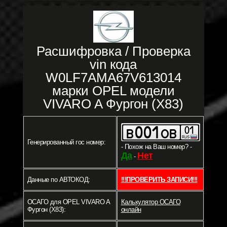
Расшифровка / Проверка
vin кода
W0LF7AMA67V613014
марки OPEL модели
VIVARO A Фургон (X83)
Генерированный гос номер:
- Похож на Ваш номер? -
Да
Нет
-
Данные по АВТОКОД:
!!!ПРОВЕРИТЬ ЗАПИСИ!!!
ОСАГО для OPEL VIVARO A
Калькулятор ОСАГО
Фургон (X83):
онлайн