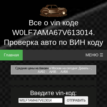
Все о vin коде
W0LF7AMA67V613014.
Проверка авто по ВИН коду
Главная
МЕНЮ ☰
Средние цены на бензин
в Москве на сегодня: Дизель - ,
АИ92 - , АИ95 - , АИ98 -
Введите vin-код: