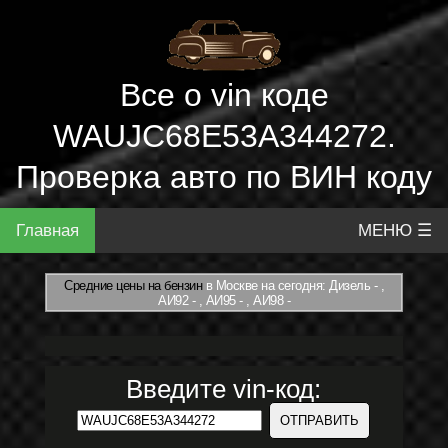
Все о vin коде
WAUJC68E53A344272.
Проверка авто по ВИН коду
Главная
МЕНЮ ☰
Средние цены на бензин
в Москве на сегодня: Дизель - ,
АИ92 - , АИ95 - , АИ98 -
Введите vin-код: