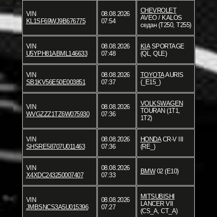
CHEVROLET
VIN
08.08.2026
AVEO / KALOS
KL1SF69WJ9B676775
07:54
седан (T250, T255)
VIN
08.08.2026
KIA
SPORTAGE
U5YPH81ABML146633
07:48
(QL, QLE)
VIN
08.08.2026
TOYOTA
AURIS
SB1KV56E50E003851
07:37
(_E15_)
VOLKSWAGEN
VIN
08.08.2026
TOURAN (1T1,
WVGZZZ1TZ6W075930
07:36
1T2)
VIN
08.08.2026
HONDA
CR-V III
SHSRE58707U011463
07:36
(RE_)
VIN
08.08.2026
BMW
02 (E10)
X4XDC243250007407
07:33
MITSUBISHI
VIN
08.08.2026
LANCER VII
JMBSNCS3A5U015396
07:27
(CS_A, CT_A)