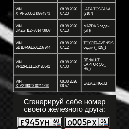
VIN
08.08.2026
LADA
TOSCANA
XTAFS035LH0974973
07:23
(2107)
VIN
08.08.2026
MAZDA
6 седан
JMZGH12F701473807
07:13
(GH)
VIN
08.08.2026
TOYOTA
AVENSIS
SB1BR56L50E237944
07:12
седан (_T25_)
RENAULT
VIN
08.08.2026
CAPTUR (J5_,
VF12REL1E53420841
07:03
H5_)
VIN
08.08.2026
LADA
ZHIGULI
XTA219020D0214319
06:57
Сгенерируй себе номер
своего железного друга: