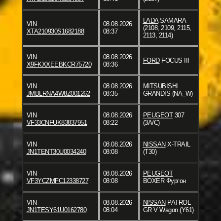
LADA
SAMARA
VIN
08.08.2026
(2108, 2109, 2115,
XTA210930S1682188
08:37
2113, 2114)
VIN
08.08.2026
FORD
FOCUS III
X9FKXXEEBKCR75720
08:36
VIN
08.08.2026
MITSUBISHI
JMBLRNA4W8Z001262
08:35
GRANDIS (NA_W)
VIN
08.08.2026
PEUGEOT
307
VF33CNFUK83837951
08:22
(3A/C)
VIN
08.08.2026
NISSAN
X-TRAIL
JN1TENT30U0034240
08:08
(T30)
VIN
08.08.2026
PEUGEOT
VF3YCZMFC12338727
08:08
BOXER Фургон
VIN
08.08.2026
NISSAN
PATROL
JN1TESY61U0162780
08:04
GR V Wagon (Y61)