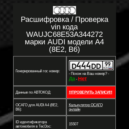
Расшифровка / Проверка
vin кода
WAUJC68E53A344272
марки AUDI модели A4
(8E2, B6)
Генерированный гос номер:
- Похож на Ваш номер? -
Да
Нет
-
Данные по АВТОКОД:
!!!ПРОВЕРИТЬ ЗАПИСИ!!!
ОСАГО для AUDI A4 (8E2,
Калькулятор ОСАГО
B6):
онлайн
ID идентификатора
15507
автомобиля в TecDoc: