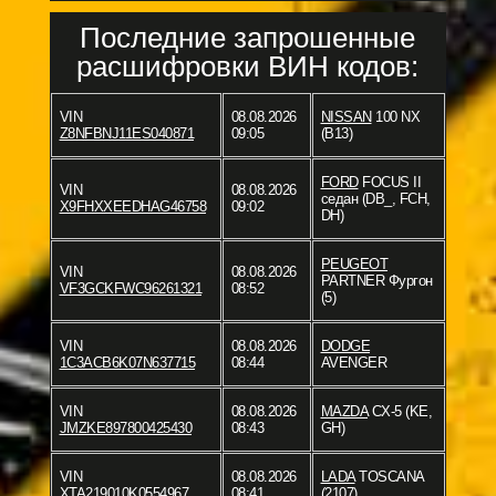
Последние запрошенные
расшифровки ВИН кодов:
VIN
08.08.2026
NISSAN
100 NX
Z8NFBNJ11ES040871
09:05
(B13)
FORD
FOCUS II
VIN
08.08.2026
седан (DB_, FCH,
X9FHXXEEDHAG46758
09:02
DH)
PEUGEOT
VIN
08.08.2026
PARTNER Фургон
VF3GCKFWC96261321
08:52
(5)
VIN
08.08.2026
DODGE
1C3ACB6K07N637715
08:44
AVENGER
VIN
08.08.2026
MAZDA
CX-5 (KE,
JMZKE897800425430
08:43
GH)
VIN
08.08.2026
LADA
TOSCANA
XTA219010K0554967
08:41
(2107)