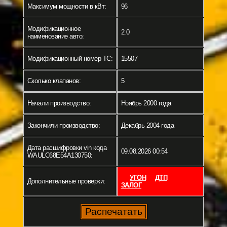
Максимум мощности в кВт:
96
Модификационное
2.0
наименование авто:
Модификационный номер ТС:
15507
Сколько клапанов:
5
Начали производство:
Ноябрь 2000 года
Закончили производство:
Декабрь 2004 года
Дата расшифровки vin кода
09.08.2026 00:54
WAULC68E54A130750:
УГОН
ДТП
Дополнительные проверки:
ЗАЛОГ