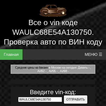
Все о vin коде
WAULC68E54A130750.
Проверка авто по ВИН коду
Главная
МЕНЮ ☰
Средние цены на бензин
в Москве на сегодня: Дизель - ,
АИ92 - , АИ95 - , АИ98 -
Введите vin-код: