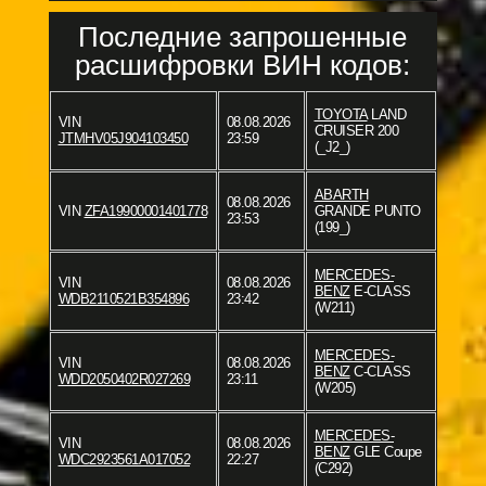
Последние запрошенные
расшифровки ВИН кодов:
TOYOTA
LAND
VIN
08.08.2026
CRUISER 200
JTMHV05J904103450
23:59
(_J2_)
ABARTH
08.08.2026
VIN
ZFA19900001401778
GRANDE PUNTO
23:53
(199_)
MERCEDES-
VIN
08.08.2026
BENZ
E-CLASS
WDB2110521B354896
23:42
(W211)
MERCEDES-
VIN
08.08.2026
BENZ
C-CLASS
WDD2050402R027269
23:11
(W205)
MERCEDES-
VIN
08.08.2026
BENZ
GLE Coupe
WDC2923561A017052
22:27
(C292)