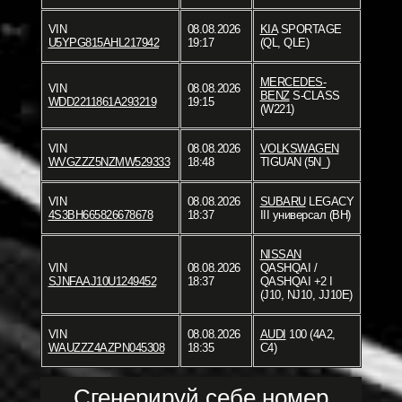
VIN
08.08.2026
KIA
SPORTAGE
U5YPG815AHL217942
19:17
(QL, QLE)
MERCEDES-
VIN
08.08.2026
BENZ
S-CLASS
WDD2211861A293219
19:15
(W221)
VIN
08.08.2026
VOLKSWAGEN
WVGZZZ5NZMW529333
18:48
TIGUAN (5N_)
VIN
08.08.2026
SUBARU
LEGACY
4S3BH665826678678
18:37
III универсал (BH)
NISSAN
VIN
08.08.2026
QASHQAI /
SJNFAAJ10U1249452
18:37
QASHQAI +2 I
(J10, NJ10, JJ10E)
VIN
08.08.2026
AUDI
100 (4A2,
WAUZZZ4AZPN045308
18:35
C4)
Сгенерируй себе номер