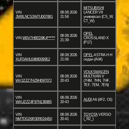
MITSUBISHI
VIN
08.08.2026
LANCER VII
JMBLNCS3W7U007881
21:58
универсал (CS_W,
CT_W)
OPEL
08.08.2026
VIN
W0V7H9ED9K4******
CROSSLAND X
21:39
(P17)
VIN
08.08.2026
OPEL
ASTRA H H
XUF0AHL6988009952
21:06
седан (A04)
VOLKSWAGEN
VIN
08.08.2026
MULTIVAN V
WV2ZZZ7HZ9H097072
20:43
(7HM, 7HN, 7HF,
7EF, 7EM, 7EN)
VIN
08.08.2026
AUDI
A6 (4F2, C6)
WAUZZZ4F97N138985
20:43
VIN
08.08.2026
TOYOTA
VERSO
NMTDG26R30R024450
20:41
(_R2_)