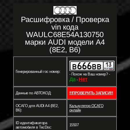
Расшифровка / Проверка
vin кода
WAULC68E54A130750
марки AUDI модели A4
(8E2, B6)
Генерированный гос номер:
- Похож на Ваш номер? -
Да
Нет
-
Данные по АВТОКОД:
!!!ПРОВЕРИТЬ ЗАПИСИ!!!
ОСАГО для AUDI A4 (8E2,
Калькулятор ОСАГО
B6):
онлайн
ID идентификатора
15507
автомобиля в TecDoc: