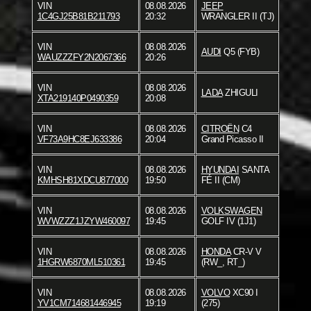
VIN
08.08.2026
JEEP
1C4GJ25B81B211793
20:32
WRANGLER II (TJ)
VIN
08.08.2026
AUDI
Q5 (FYB)
WAUZZZFY2N2067366
20:26
VIN
08.08.2026
LADA
ZHIGULI
XTA219140P0490359
20:08
VIN
08.08.2026
CITROËN
C4
VF73A9HC8EJ633386
20:04
Grand Picasso II
VIN
08.08.2026
HYUNDAI
SANTA
KMHSH81XDCU877000
19:50
FÉ II (CM)
VIN
08.08.2026
VOLKSWAGEN
WVWZZZ1JZYW460097
19:45
GOLF IV (1J1)
VIN
08.08.2026
HONDA
CR-V V
1HGRW6870ML510361
19:45
(RW_, RT_)
VIN
08.08.2026
VOLVO
XC90 I
YV1CM714681446945
19:19
(275)