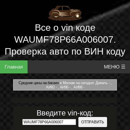
Все о vin коде
WAUMF78P66A006007.
Проверка авто по ВИН коду
Главная
МЕНЮ ☰
Средние цены на бензин
в Москве на сегодня: Дизель - ,
АИ92 - , АИ95 - , АИ98 -
Введите vin-код: