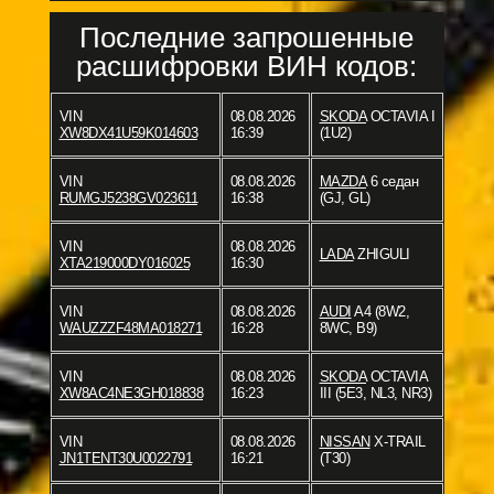
Последние запрошенные
расшифровки ВИН кодов:
VIN
08.08.2026
SKODA
OCTAVIA I
XW8DX41U59K014603
16:39
(1U2)
VIN
08.08.2026
MAZDA
6 седан
RUMGJ5238GV023611
16:38
(GJ, GL)
VIN
08.08.2026
LADA
ZHIGULI
XTA219000DY016025
16:30
VIN
08.08.2026
AUDI
A4 (8W2,
WAUZZZF48MA018271
16:28
8WC, B9)
VIN
08.08.2026
SKODA
OCTAVIA
XW8AC4NE3GH018838
16:23
III (5E3, NL3, NR3)
VIN
08.08.2026
NISSAN
X-TRAIL
JN1TENT30U0022791
16:21
(T30)