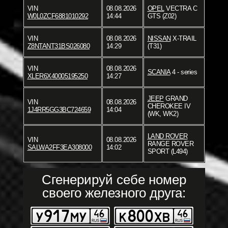
VIN
08.08.2026
OPEL
VECTRA C
W0L0ZCF6881010292
14:44
GTS (Z02)
VIN
08.08.2026
NISSAN
X-TRAIL
Z8NTANT31BS026080
14:29
(T31)
VIN
08.08.2026
SCANIA
4 - series
XLER6X40005195250
14:27
JEEP
GRAND
VIN
08.08.2026
CHEROKEE IV
1J4RR5GG3BC724659
14:04
(WK, WK2)
LAND ROVER
VIN
08.08.2026
RANGE ROVER
SALWA2FF3EA308000
14:02
SPORT (L494)
Сгенерируй себе номер
своего железного друга: