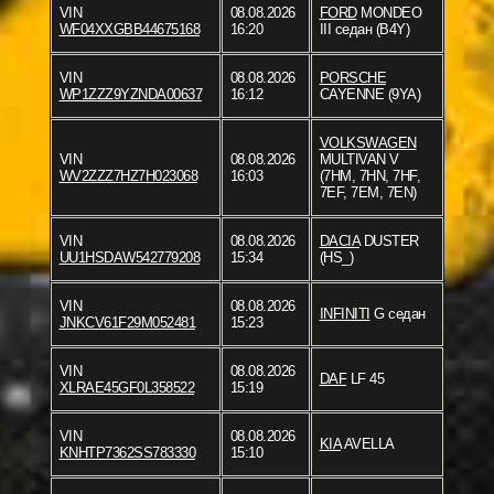
VIN
08.08.2026
FORD
MONDEO
WF04XXGBB44675168
16:20
III седан (B4Y)
VIN
08.08.2026
PORSCHE
WP1ZZZ9YZNDA00637
16:12
CAYENNE (9YA)
VOLKSWAGEN
VIN
08.08.2026
MULTIVAN V
WV2ZZZ7HZ7H023068
16:03
(7HM, 7HN, 7HF,
7EF, 7EM, 7EN)
VIN
08.08.2026
DACIA
DUSTER
UU1HSDAW542779208
15:34
(HS_)
VIN
08.08.2026
INFINITI
G седан
JNKCV61F29M052481
15:23
VIN
08.08.2026
DAF
LF 45
XLRAE45GF0L358522
15:19
VIN
08.08.2026
KIA
AVELLA
KNHTP7362SS783330
15:10