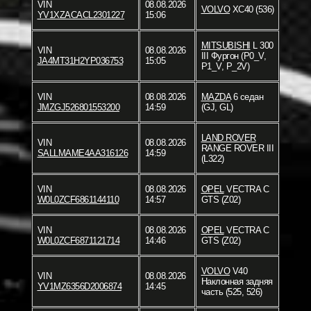
VIN
08.08.2026
VOLVO
XC40 (536)
YV1XZACACL2301227
15:06
MITSUBISHI
L 300
VIN
08.08.2026
III Фургон (P0_V,
JA4MT31H2YP036753
15:05
P1_V, P_2V)
VIN
08.08.2026
MAZDA
6 седан
JMZGJ526801553200
14:59
(GJ, GL)
LAND ROVER
VIN
08.08.2026
RANGE ROVER III
SALLMAME4AA316126
14:59
(L322)
VIN
08.08.2026
OPEL
VECTRA C
W0L0ZCF6861144110
14:57
GTS (Z02)
VIN
08.08.2026
OPEL
VECTRA C
W0L0ZCF6871121714
14:46
GTS (Z02)
VOLVO
V40
VIN
08.08.2026
Наклонная задняя
YV1MZ6356D2006874
14:45
часть (525, 526)