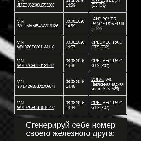
VIN
08.08.2026
MAZDA
6 седан
JMZGJ526801553200
14:59
(GJ, GL)
LAND ROVER
VIN
08.08.2026
RANGE ROVER III
SALLMAME4AA316126
14:59
(L322)
VIN
08.08.2026
OPEL
VECTRA C
W0L0ZCF6861144110
14:57
GTS (Z02)
VIN
08.08.2026
OPEL
VECTRA C
W0L0ZCF6871121714
14:46
GTS (Z02)
VOLVO
V40
VIN
08.08.2026
Наклонная задняя
YV1MZ6356D2006874
14:45
часть (525, 526)
VIN
08.08.2026
OPEL
VECTRA C
W0L0ZCF6881010292
14:44
GTS (Z02)
Сгенерируй себе номер
своего железного друга: