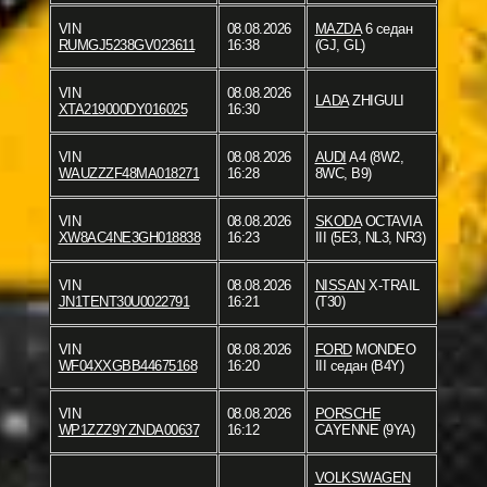
VIN
08.08.2026
MAZDA
6 седан
RUMGJ5238GV023611
16:38
(GJ, GL)
VIN
08.08.2026
LADA
ZHIGULI
XTA219000DY016025
16:30
VIN
08.08.2026
AUDI
A4 (8W2,
WAUZZZF48MA018271
16:28
8WC, B9)
VIN
08.08.2026
SKODA
OCTAVIA
XW8AC4NE3GH018838
16:23
III (5E3, NL3, NR3)
VIN
08.08.2026
NISSAN
X-TRAIL
JN1TENT30U0022791
16:21
(T30)
VIN
08.08.2026
FORD
MONDEO
WF04XXGBB44675168
16:20
III седан (B4Y)
VIN
08.08.2026
PORSCHE
WP1ZZZ9YZNDA00637
16:12
CAYENNE (9YA)
VOLKSWAGEN