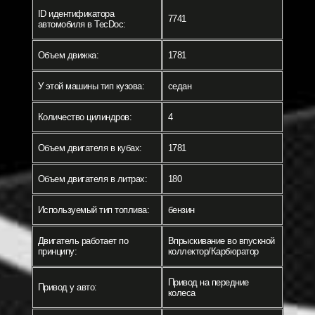
ID идентификатора
7741
автомобиля в TecDoc:
Объем движка:
1781
У этой машины тип кузова:
седан
Количество цилиндров:
4
Объем двигателя в кубах:
1781
Объем двигателя в литрах:
180
Используемый тип топлива:
бензин
Двигатель работает по
Впрыскивание во впускной
принципу:
коллектор/Карбюратор
Привод на передние
Привод у авто:
колеса