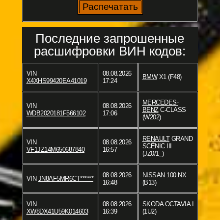
Последние запрошенные
расшифровки ВИН кодов:
VIN
08.08.2026
BMW
X1 (F48)
X4XHS99420EA41019
17:24
MERCEDES-
VIN
08.08.2026
BENZ
C-CLASS
WDB2020181F566102
17:06
(W202)
RENAULT
GRAND
VIN
08.08.2026
SCÉNIC III
VF1JZ14M650687840
16:57
(JZ0/1_)
08.08.2026
NISSAN
100 NX
VIN
JN8AF5MR6CT******
16:48
(B13)
VIN
08.08.2026
SKODA
OCTAVIA I
XW8DX41U59K014603
16:39
(1U2)