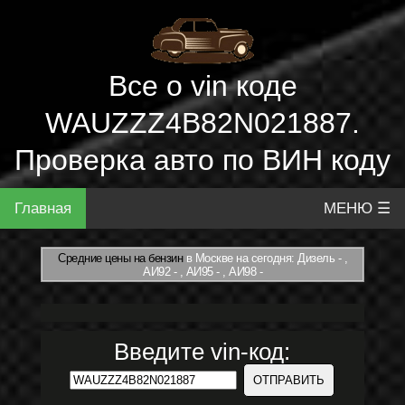
Все о vin коде
WAUZZZ4B82N021887.
Проверка авто по ВИН коду
Главная
МЕНЮ ☰
Средние цены на бензин
в Москве на сегодня: Дизель - ,
АИ92 - , АИ95 - , АИ98 -
Введите vin-код: