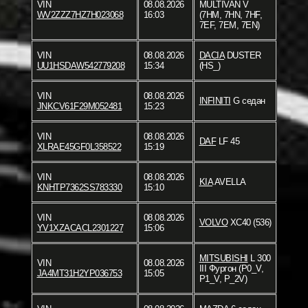
VIN
08.08.2026
MULTIVAN V
WV2ZZZ7HZ7H023068
16:03
(7HM, 7HN, 7HF,
7EF, 7EM, 7EN)
VIN
08.08.2026
DACIA
DUSTER
UU1HSDAW542779208
15:34
(HS_)
VIN
08.08.2026
INFINITI
G седан
JNKCV61F29M052481
15:23
VIN
08.08.2026
DAF
LF 45
XLRAE45GF0L358522
15:19
VIN
08.08.2026
KIA
AVELLA
KNHTP7362SS783330
15:10
VIN
08.08.2026
VOLVO
XC40 (536)
YV1XZACACL2301227
15:06
MITSUBISHI
L 300
VIN
08.08.2026
III Фургон (P0_V,
JA4MT31H2YP036753
15:05
P1_V, P_2V)