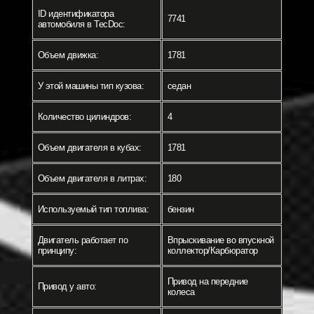
ID идентификатора
7741
автомобиля в TecDoc:
Объем движка:
1781
У этой машины тип кузова:
седан
Количество цилиндров:
4
Объем двигателя в кубах:
1781
Объем двигателя в литрах:
180
Используемый тип топлива:
бензин
Двигатель работает по
Впрыскивание во впускной
принципу:
коллектор/Карбюратор
Привод на передние
Привод у авто:
колеса