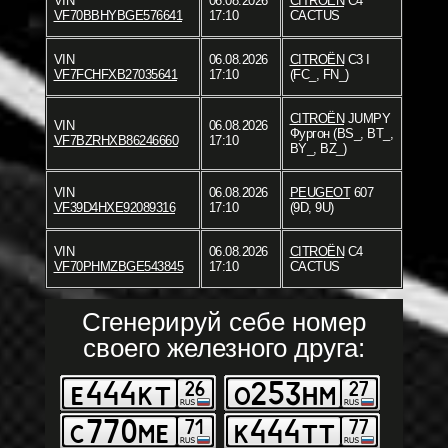
VIN
06.08.2026
CITROËN
C4
VF70BBHYBGE576641
17:10
CACTUS
VIN
06.08.2026
CITROËN
C3 I
VF7FCHFXB27035641
17:10
(FC_, FN_)
CITROËN
JUMPY
VIN
06.08.2026
Фургон (BS_, BT_,
VF7BZRHXB86246660
17:10
BY_, BZ_)
VIN
06.08.2026
PEUGEOT
607
VF39D4HXE92089316
17:10
(9D, 9U)
VIN
06.08.2026
CITROËN
C4
VF70PHMZBGE543845
17:10
CACTUS
Сгенерируй себе номер
своего железного друга: