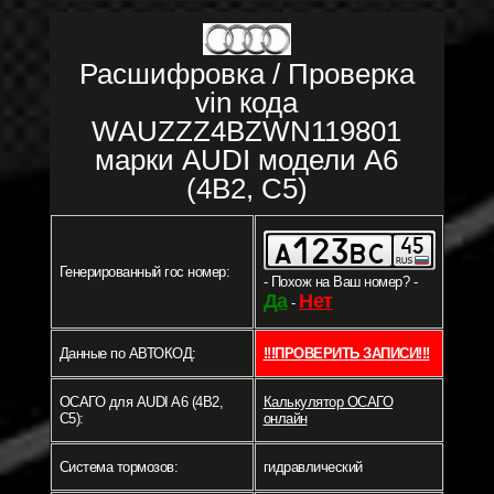
Расшифровка / Проверка
vin кода
WAUZZZ4BZWN119801
марки AUDI модели A6
(4B2, C5)
Генерированный гос номер:
- Похож на Ваш номер? -
Да
Нет
-
Данные по АВТОКОД:
!!!ПРОВЕРИТЬ ЗАПИСИ!!!
ОСАГО для AUDI A6 (4B2,
Калькулятор ОСАГО
C5):
онлайн
Система тормозов:
гидравлический