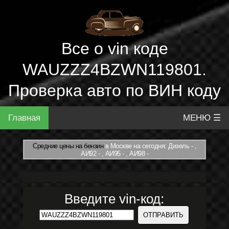
Все о vin коде
WAUZZZ4BZWN119801.
Проверка авто по ВИН коду
Главная
МЕНЮ ☰
Средние цены на бензин
в Москве на сегодня: Дизель - ,
АИ92 - , АИ95 - , АИ98 -
Введите vin-код: