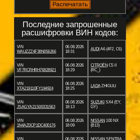
Последние запрошенные
расшифровки ВИН кодов:
VIN
06.08.2026
AUDI
A6 (4F2, C6)
WAUZZZ4F38N056266
18:31
VIN
06.08.2026
CITROËN
C5 II
VF7RCRHRH76828921
18:29
(RC_)
VIN
06.08.2026
LADA
ZHIGULI
XTA219110FY194924
18:25
VIN
06.08.2026
SUZUKI
SX4 (EY,
JSAGYA21S00331563
18:13
GY)
VIN
06.08.2026
NISSAN
100 NX
1N4AZ0CP1DC400176
18:09
(B13)
VIN
06.08.2026
NISSAN
SENTRA