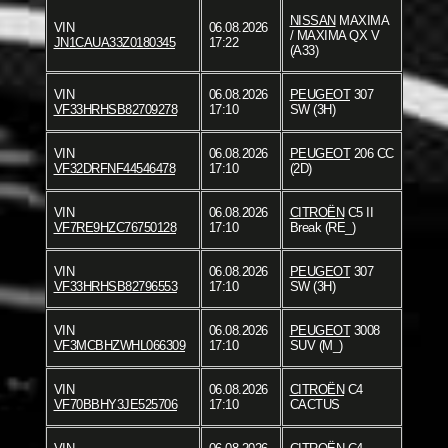
NISSAN
MAXIMA
VIN
06.08.2026
/ MAXIMA QX V
JN1CAUA33Z0180345
17:22
(A33)
VIN
06.08.2026
PEUGEOT
307
VF33HRHSB82709278
17:10
SW (3H)
VIN
06.08.2026
PEUGEOT
206 CC
VF32DRFNF44546478
17:10
(2D)
VIN
06.08.2026
CITROËN
C5 II
VF7RE9HZC76750128
17:10
Break (RE_)
VIN
06.08.2026
PEUGEOT
307
VF33HRHSB82796553
17:10
SW (3H)
VIN
06.08.2026
PEUGEOT
3008
VF3MCBHZWHL066309
17:10
SUV (M_)
VIN
06.08.2026
CITROËN
C4
VF70BBHY3JE525706
17:10
CACTUS