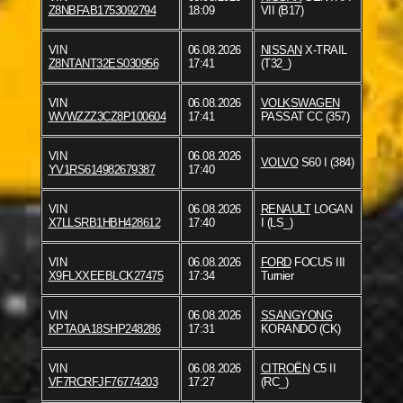
Z8NBFAB1753092794
18:09
VII (B17)
VIN
06.08.2026
NISSAN
X-TRAIL
Z8NTANT32ES030956
17:41
(T32_)
VIN
06.08.2026
VOLKSWAGEN
WVWZZZ3CZ8P100604
17:41
PASSAT CC (357)
VIN
06.08.2026
VOLVO
S60 I (384)
YV1RS614982679387
17:40
VIN
06.08.2026
RENAULT
LOGAN
X7LLSRB1HBH428612
17:40
I (LS_)
VIN
06.08.2026
FORD
FOCUS III
X9FLXXEEBLCK27475
17:34
Turnier
VIN
06.08.2026
SSANGYONG
KPTA0A18SHP248286
17:31
KORANDO (CK)
VIN
06.08.2026
CITROËN
C5 II
VF7RCRFJF76774203
17:27
(RC_)