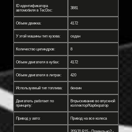
ID идентификатора
3881
автомобиля в TecDoc:
Объем движка:
4172
У этой машины тип кузова:
седан
Количество цилиндров:
8
Объем двигателя в кубах:
4172
Объем двигателя в литрах:
420
Используемый тип топлива:
бензин
Двигатель работает по
Впрыскивание во впускной
принципу:
коллектор/Карбюратор
Привод у авто:
Привод на все колеса
205/70 R15 - Правильно? -