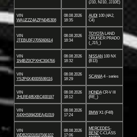
(J10, NJ10, JJ10E)
VIN
08.08.2026
AUDI
100 (4A2,
WAUZZZ4AZPN045308
18:35
C4)
TOYOTA
LAND
VIN
08.08.2026
CRUISER PRADO
JTEBU3FJ705060614
18:34
(_J15_)
VIN
08.08.2026
NISSAN
100 NX
1N4BZ0CPXHC304766
18:32
(B13)
VIN
08.08.2026
SCANIA
4 - series
YS2P6X40005599116
18:29
VIN
08.08.2026
HONDA
CR-V III
JHLRE485XBC400197
18:12
(RE_)
VIN
08.08.2026
BMW
X1 (F48)
X4XHS99420EA41019
17:24
MERCEDES-
VIN
08.08.2026
BENZ
C-CLASS
WDB2020181F566102
17:06