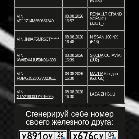
(W202)
RENAULT
GRAND
VIN
08.08.2026
SCÉNIC III
VF1JZ14M650687840
16:57
(JZ0/1_)
08.08.2026
NISSAN
100 NX
VIN
JN8AF5MR6CT******
16:48
(B13)
VIN
08.08.2026
SKODA
OCTAVIA I
XW8DX41U59K014603
16:39
(1U2)
VIN
08.08.2026
MAZDA
6 седан
RUMGJ5238GV023611
16:38
(GJ, GL)
VIN
08.08.2026
LADA
ZHIGULI
XTA219000DY016025
16:30
Сгенерируй себе номер
своего железного друга: