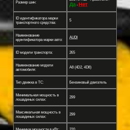
Размер шин:
Да
Нет
-
ID идентификатора марки
5
транспортного средства:
Наименование
AUDI
идентификатора марки авто:
ID модели транспорта:
265
Наименование модели
A8 (4D2, 4D8)
автомобиля:
Тип движка в ТС:
Бензиновый двигатель
Минимальная мощность в
299
лошадиных силах:
Максимальная мощность в
299
лошадиных силах:
Минимум мощности в кВт:
220