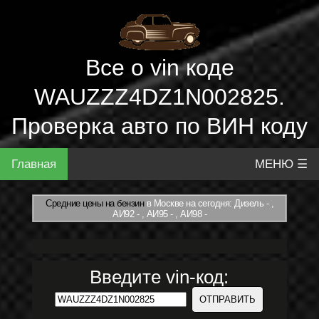
Все о vin коде
WAUZZZ4DZ1N002825.
Проверка авто по ВИН коду
Главная
МЕНЮ ☰
Средние цены на бензин
в Москве на сегодня: Дизель - ,
АИ92 - , АИ95 - , АИ98 -
Введите vin-код: