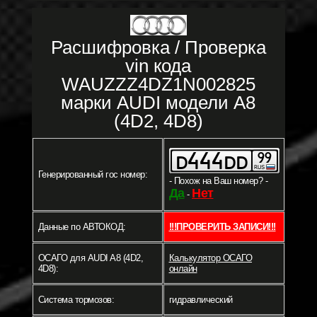
Расшифровка / Проверка
vin кода
WAUZZZ4DZ1N002825
марки AUDI модели A8
(4D2, 4D8)
Генерированный гос номер:
- Похож на Ваш номер? -
Да
Нет
-
Данные по АВТОКОД:
!!!ПРОВЕРИТЬ ЗАПИСИ!!!
ОСАГО для AUDI A8 (4D2,
Калькулятор ОСАГО
4D8):
онлайн
Система тормозов:
гидравлический