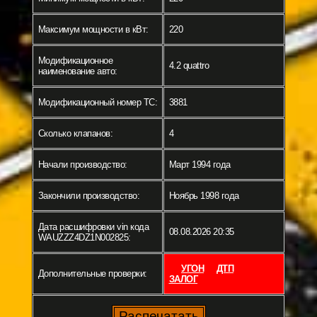
Максимум мощности в кВт:
220
Модификационное
4.2 quattro
наименование авто:
Модификационный номер ТС:
3881
Сколько клапанов:
4
Начали производство:
Март 1994 года
Закончили производство:
Ноябрь 1998 года
Дата расшифровки vin кода
08.08.2026 20:35
WAUZZZ4DZ1N002825:
УГОН
ДТП
Дополнительные проверки:
ЗАЛОГ