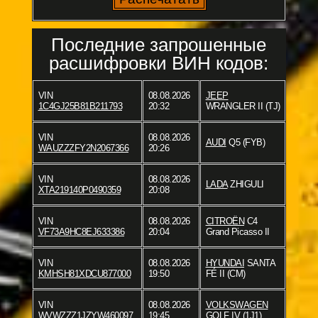
Последние запрошенные
расшифровки ВИН кодов:
VIN
08.08.2026
JEEP
1C4GJ25B81B211793
20:32
WRANGLER II (TJ)
VIN
08.08.2026
AUDI
Q5 (FYB)
WAUZZZFY2N2067366
20:26
VIN
08.08.2026
LADA
ZHIGULI
XTA219140P0490359
20:08
VIN
08.08.2026
CITROËN
C4
VF73A9HC8EJ633386
20:04
Grand Picasso II
VIN
08.08.2026
HYUNDAI
SANTA
KMHSH81XDCU877000
19:50
FÉ II (CM)
VIN
08.08.2026
VOLKSWAGEN
WVWZZZ1JZYW460097
19:45
GOLF IV (1J1)