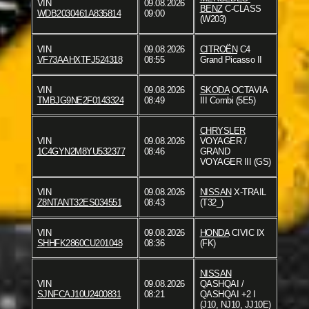
VIN
09.08.2026
BENZ
C-CLASS
WDB2030461A835814
09:00
(W203)
VIN
09.08.2026
CITROËN
C4
VF73AAHXTFJ524318
08:55
Grand Picasso II
VIN
09.08.2026
SKODA
OCTAVIA
TMBJG9NE2F0143324
08:49
III Combi (5E5)
CHRYSLER
VIN
09.08.2026
VOYAGER /
1C4GYN2M8YU532377
08:46
GRAND
VOYAGER III (GS)
VIN
09.08.2026
NISSAN
X-TRAIL
Z8NTANT32ES034551
08:43
(T32_)
VIN
09.08.2026
HONDA
CIVIC IX
SHHFK2860CU201048
08:36
(FK)
NISSAN
VIN
09.08.2026
QASHQAI /
SJNFCAJ10U2400831
08:21
QASHQAI +2 I
(J10, NJ10, JJ10E)