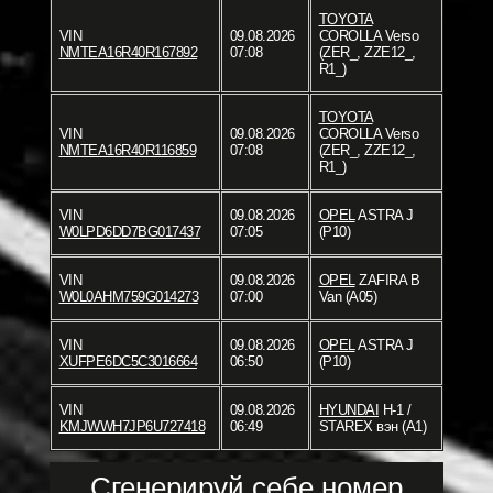
TOYOTA
VIN
09.08.2026
COROLLA Verso
NMTEA16R40R167892
07:08
(ZER_, ZZE12_,
R1_)
TOYOTA
VIN
09.08.2026
COROLLA Verso
NMTEA16R40R116859
07:08
(ZER_, ZZE12_,
R1_)
VIN
09.08.2026
OPEL
ASTRA J
W0LPD6DD7BG017437
07:05
(P10)
VIN
09.08.2026
OPEL
ZAFIRA B
W0L0AHM759G014273
07:00
Van (A05)
VIN
09.08.2026
OPEL
ASTRA J
XUFPE6DC5C3016664
06:50
(P10)
VIN
09.08.2026
HYUNDAI
H-1 /
KMJWWH7JP6U727418
06:49
STAREX вэн (A1)
Сгенерируй себе номер