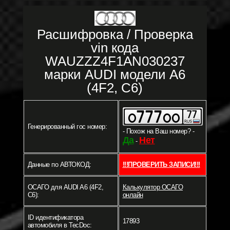
Расшифровка / Проверка
vin кода
WAUZZZ4F1AN030237
марки AUDI модели A6
(4F2, C6)
Генерированный гос номер:
- Похож на Ваш номер? -
Да
Нет
-
Данные по АВТОКОД:
!!!ПРОВЕРИТЬ ЗАПИСИ!!!
ОСАГО для AUDI A6 (4F2,
Калькулятор ОСАГО
C6):
онлайн
ID идентификатора
17893
автомобиля в TecDoc: