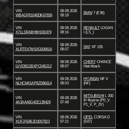
VIN
09.08.2026
BMW
7 (E38)
WBAGF81040DK67836
08:18
VIN
09.08.2026
RENAULT
LOGAN
X7LLSRABH8H181979
08:16
I (LS_)
VIN
09.08.2026
DAF
XF 105
XLRTE47MS0G009616
08:07
VIN
09.08.2026
CHERY
CHANCE
LVVDB21BXPC045212
08:07
Hatchback
VIN
09.08.2026
HYUNDAI
NF V
NLHCM41AP8Z086614
08:03
(NF)
MITSUBISHI
L 300
VIN
09.08.2026
III Фургон (P0_V,
4A3AA46G42E138429
07:48
P1_V, P_2V)
VIN
09.08.2026
OPEL
CORSA D
XUFJF686JD3007823
07:21
(S07)