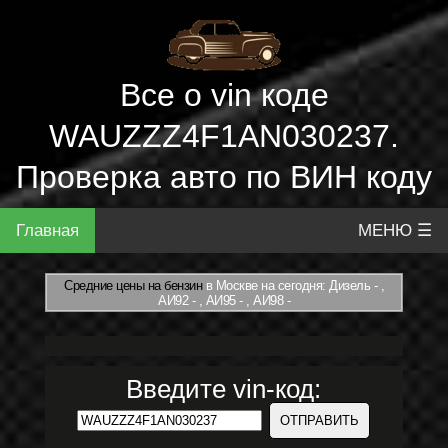
Все о vin коде
WAUZZZ4F1AN030237.
Проверка авто по ВИН коду
Главная
МЕНЮ ☰
Средние цены на бензин
в Москве на сегодня: Дизель - ,
АИ92 - , АИ95 - , АИ98 -
Введите vin-код: