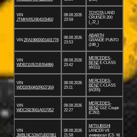
TOYOTA
LAND
VIN
08.08.2026
CRUISER 200
JTMHV05J904103450
23:59
(_J2_)
ABARTH
08.08.2026
VIN
ZFA19900001401778
GRANDE PUNTO
23:53
(199_)
MERCEDES-
VIN
08.08.2026
BENZ
E-CLASS
WDB2110521B354896
23:42
(W211)
MERCEDES-
VIN
08.08.2026
BENZ
C-CLASS
WDD2050402R027269
23:11
(W205)
MERCEDES-
VIN
08.08.2026
BENZ
GLE Coupe
WDC2923561A017052
22:27
(C292)
MITSUBISHI
VIN
08.08.2026
LANCER VII
JMBLNCS3W7U007881
21:58
универсал (CS_W,