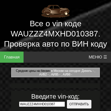
Все о vin коде
WAUZZZ4MXHD010387.
Проверка авто по ВИН коду
Главная
МЕНЮ ☰
Средние цены на бензин
в Москве на сегодня: Дизель - ,
АИ92 - , АИ95 - , АИ98 -
Введите vin-код: