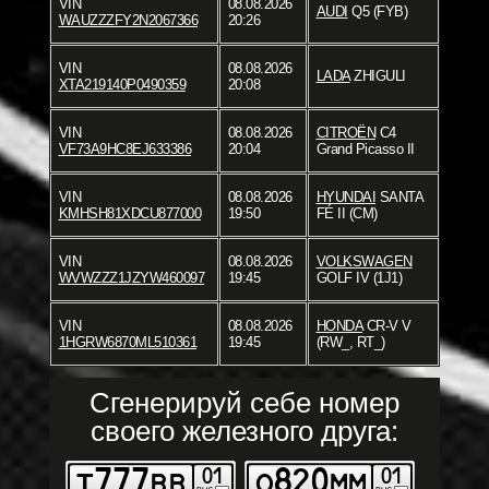
VIN
08.08.2026
AUDI
Q5 (FYB)
WAUZZZFY2N2067366
20:26
VIN
08.08.2026
LADA
ZHIGULI
XTA219140P0490359
20:08
VIN
08.08.2026
CITROËN
C4
VF73A9HC8EJ633386
20:04
Grand Picasso II
VIN
08.08.2026
HYUNDAI
SANTA
KMHSH81XDCU877000
19:50
FÉ II (CM)
VIN
08.08.2026
VOLKSWAGEN
WVWZZZ1JZYW460097
19:45
GOLF IV (1J1)
VIN
08.08.2026
HONDA
CR-V V
1HGRW6870ML510361
19:45
(RW_, RT_)
Сгенерируй себе номер
своего железного друга: