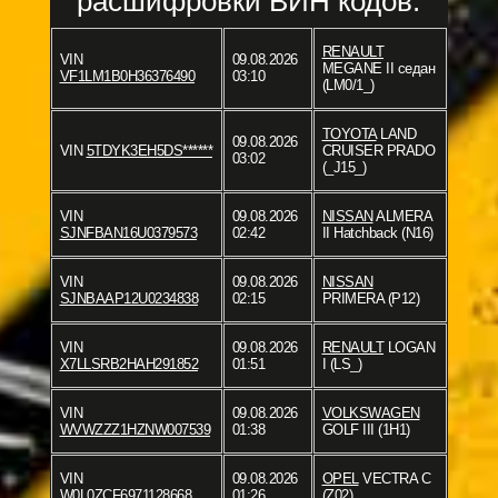
расшифровки ВИН кодов:
RENAULT
VIN
09.08.2026
MEGANE II седан
VF1LM1B0H36376490
03:10
(LM0/1_)
TOYOTA
LAND
09.08.2026
VIN
5TDYK3EH5DS******
CRUISER PRADO
03:02
(_J15_)
VIN
09.08.2026
NISSAN
ALMERA
SJNFBAN16U0379573
02:42
II Hatchback (N16)
VIN
09.08.2026
NISSAN
SJNBAAP12U0234838
02:15
PRIMERA (P12)
VIN
09.08.2026
RENAULT
LOGAN
X7LLSRB2HAH291852
01:51
I (LS_)
VIN
09.08.2026
VOLKSWAGEN
WVWZZZ1HZNW007539
01:38
GOLF III (1H1)
VIN
09.08.2026
OPEL
VECTRA C
W0L0ZCF6971128668
01:26
(Z02)