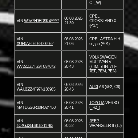
CT_W)
OPEL
08.08.2026
VIN
W0V7H9ED9K4******
CROSSLAND X
21:39
(P17)
VIN
08.08.2026
OPEL
ASTRA H H
XUF0AHL6988009952
21:06
седан (A04)
VOLKSWAGEN
VIN
08.08.2026
MULTIVAN V
WV2ZZZ7HZ9H097072
20:43
(7HM, 7HN, 7HF,
7EF, 7EM, 7EN)
VIN
08.08.2026
AUDI
A6 (4F2, C6)
WAUZZZ4F97N138985
20:43
VIN
08.08.2026
TOYOTA
VERSO
NMTDG26R30R024450
20:41
(_R2_)
VIN
08.08.2026
JEEP
1C4GJ25B81B211793
20:32
WRANGLER II (TJ)