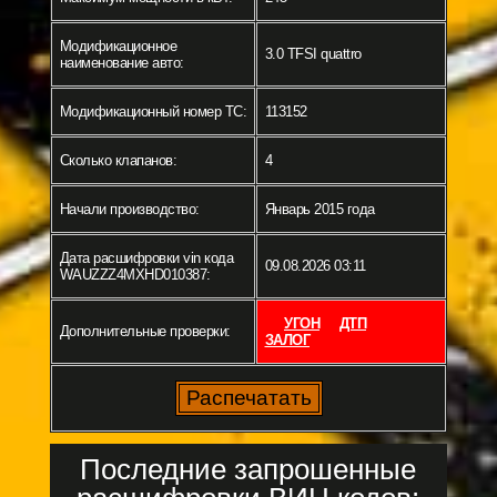
Модификационное
3.0 TFSI quattro
наименование авто:
Модификационный номер ТС:
113152
Сколько клапанов:
4
Начали производство:
Январь 2015 года
Дата расшифровки vin кода
09.08.2026 03:11
WAUZZZ4MXHD010387:
УГОН
ДТП
Дополнительные проверки:
ЗАЛОГ
Последние запрошенные