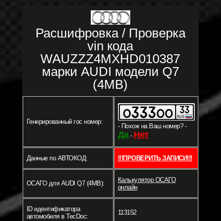
Расшифровка / Проверка
vin кода
WAUZZZ4MXHD010387
марки AUDI модели Q7
(4MB)
Генерированный гос номер:
- Похож на Ваш номер? -
Да
Нет
-
Данные по АВТОКОД:
!!!ПРОВЕРИТЬ ЗАПИСИ!!!
Калькулятор ОСАГО
ОСАГО для AUDI Q7 (4MB):
онлайн
ID идентификатора
113152
автомобиля в TecDoc: