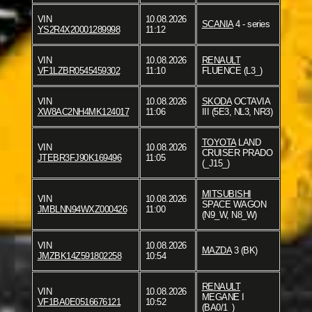
VIN
10.08.2026
SCANIA
4 - series
YS2R4X20001289998
11:12
VIN
10.08.2026
RENAULT
VF1LZBR0545459302
11:10
FLUENCE (L3_)
VIN
10.08.2026
SKODA
OCTAVIA
XW8AC2NH4MK124017
11:06
III (5E3, NL3, NR3)
TOYOTA
LAND
VIN
10.08.2026
CRUISER PRADO
JTEBR3FJ90K169496
11:05
(_J15_)
MITSUBISHI
VIN
10.08.2026
SPACE WAGON
JMBLNN94WXZ000426
11:00
(N9_W, N8_W)
VIN
10.08.2026
MAZDA
3 (BK)
JMZBK14Z591802258
10:54
RENAULT
VIN
10.08.2026
MEGANE I
VF1BA0E0516676121
10:52
(BA0/1_)