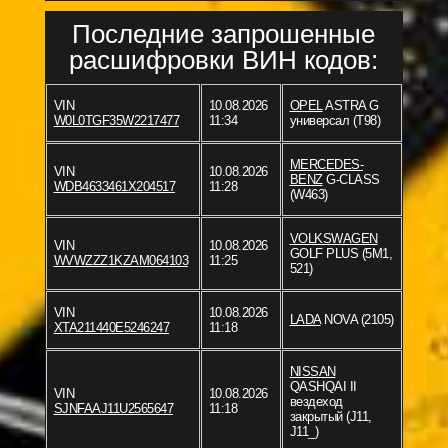
Последние запрошенные
расшифровки ВИН кодов:
VIN
10.08.2026
OPEL
ASTRA G
W0L0TGF35W2217477
11:34
универсал (T98)
MERCEDES-
VIN
10.08.2026
BENZ
G-CLASS
WDB4633461X204517
11:28
(W463)
VOLKSWAGEN
VIN
10.08.2026
GOLF PLUS (5M1,
WVWZZZ1KZAM064103
11:25
521)
VIN
10.08.2026
LADA
NOVA (2105)
XTA211440E5246247
11:18
NISSAN
QASHQAI II
VIN
10.08.2026
вездеход
SJNFAAJ11U2565647
11:18
закрытый (J11,
J11_)