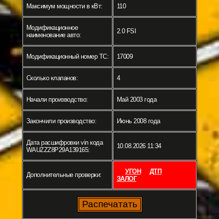
Максимум мощности в кВт:
110
Модификационное
2.0 FSI
наименование авто:
Модификационный номер ТС:
17009
Сколько клапанов:
4
Начали производство:
Май 2003 года
Закончили производство:
Июнь 2008 года
Дата расшифровки vin кода
10.08.2026 11:34
WAUZZZ8P29A139165:
УГОН
ДТП
Дополнительные проверки:
ЗАЛОГ