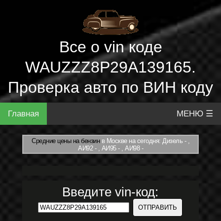
Все о vin коде
WAUZZZ8P29A139165.
Проверка авто по ВИН коду
Главная
МЕНЮ ☰
Средние цены на бензин
в Москве на сегодня: Дизель - ,
АИ92 - , АИ95 - , АИ98 -
Введите vin-код: