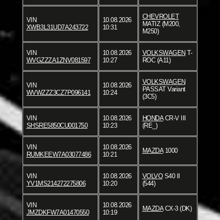
CHEVROLET
VIN
10.08.2026
MATIZ (M200,
XWB3L31UD7A243722
10:31
M250)
VIN
10.08.2026
VOLKSWAGEN
T-
WVGZZZA1ZNV081597
10:27
ROC (A11)
VOLKSWAGEN
VIN
10.08.2026
PASSAT Variant
WVWZZZ3CZ7P096141
10:24
(3C5)
VIN
10.08.2026
HONDA
CR-V III
SHSRE5850CU001750
10:23
(RE_)
VIN
10.08.2026
MAZDA
1000
RUMKEEW7A03077486
10:21
VIN
10.08.2026
VOLVO
S40 II
YV1MS214272275806
10:20
(544)
VIN
10.08.2026
MAZDA
CX-3 (DK)
JMZDKFW7A01470550
10:19