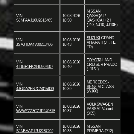
NISSAN
VIN
10.08.2026
QASHQAI /
SJNFAAJ10U2613485
10:50
QASHQAI +2 I
(J10, NJ10, JJ10E)
SUZUKI
GRAND
VIN
10.08.2026
VITARA II (JT, TE,
JSAJTDA4V00213406
10:43
TD)
TOYOTA
LAND
VIN
10.08.2026
CRUISER PRADO
4T1BF1FKXHU807907
10:40
(_J15_)
MERCEDES-
VIN
10.08.2026
BENZ
M-CLASS
4JGDA2EB7CA015609
10:39
(W166)
VOLKSWAGEN
VIN
10.08.2026
PASSAT Variant
WVWZZZ3CZJR249615
10:37
(3C5)
VIN
10.08.2026
NISSAN
SJNBAAP12U2287202
10:33
PRIMERA (P12)