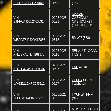
SHHFK2860CU201048
08:36
(FK)
NISSAN
VIN
09.08.2026
QASHQAI /
SJNFCAJ10U2400831
08:21
QASHQAI +2 I
(J10, NJ10, JJ10E)
VIN
09.08.2026
BMW
7 (E38)
WBAGF81040DK67836
08:18
VIN
09.08.2026
RENAULT
LOGAN
X7LLSRABH8H181979
08:16
I (LS_)
VIN
09.08.2026
DAF
XF 105
XLRTE47MS0G009616
08:07
VIN
09.08.2026
CHERY
CHANCE
LVVDB21BXPC045212
08:07
Hatchback
VIN
09.08.2026
HYUNDAI
NF V
NLHCM41AP8Z086614
08:03
(NF)
MITSUBISHI
L 300
VIN
09.08.2026