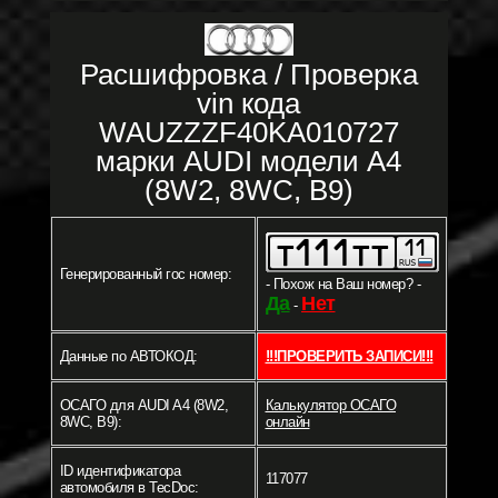
Расшифровка / Проверка
vin кода
WAUZZZF40KA010727
марки AUDI модели A4
(8W2, 8WC, B9)
Генерированный гос номер:
- Похож на Ваш номер? -
Да
Нет
-
Данные по АВТОКОД:
!!!ПРОВЕРИТЬ ЗАПИСИ!!!
ОСАГО для AUDI A4 (8W2,
Калькулятор ОСАГО
8WC, B9):
онлайн
ID идентификатора
117077
автомобиля в TecDoc: