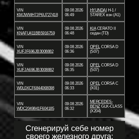
VIN
09.08.2026
HYUNDAI
H-1 /
KMJWWH7JP6U727418
06:49
STAREX вэн (A1)
VIN
09.08.2026
KIA
CERATO II
KNAFU411BB5916759
06:48
седан (TD)
VIN
09.08.2026
OPEL
CORSA D
XUFJF696JB3008882
06:36
(S07)
VIN
09.08.2026
OPEL
CORSA D
XUFJA696JB3008882
06:35
(S07)
VIN
09.08.2026
OPEL
CORSA C
W0L0XCF6844068098
06:33
(X01)
MERCEDES-
VIN
09.08.2026
BENZ
GLK-CLASS
WDC2049841F604185
06:32
(X204)
Сгенерируй себе номер
своего железного друга: