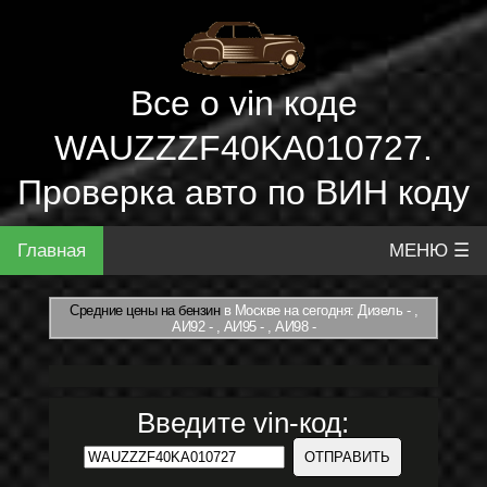
Все о vin коде
WAUZZZF40KA010727.
Проверка авто по ВИН коду
Главная
МЕНЮ ☰
Средние цены на бензин
в Москве на сегодня: Дизель - ,
АИ92 - , АИ95 - , АИ98 -
Введите vin-код: