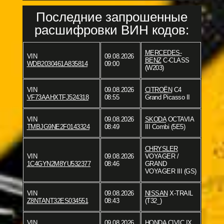
Последние запрошенные
расшифровки ВИН кодов:
MERCEDES-
VIN
09.08.2026
BENZ
C-CLASS
WDB2030461A835814
09:00
(W203)
VIN
09.08.2026
CITROËN
C4
VF73AAHXTFJ524318
08:55
Grand Picasso II
VIN
09.08.2026
SKODA
OCTAVIA
TMBJG9NE2F0143324
08:49
III Combi (5E5)
CHRYSLER
VIN
09.08.2026
VOYAGER /
1C4GYN2M8YU532377
08:46
GRAND
VOYAGER III (GS)
VIN
09.08.2026
NISSAN
X-TRAIL
Z8NTANT32ES034551
08:43
(T32_)
VIN
09.08.2026
HONDA
CIVIC IX