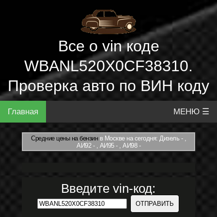
Все о vin коде
WBANL520X0CF38310.
Проверка авто по ВИН коду
Главная
МЕНЮ ☰
Средние цены на бензин
в Москве на сегодня: Дизель - ,
АИ92 - , АИ95 - , АИ98 -
Введите vin-код: