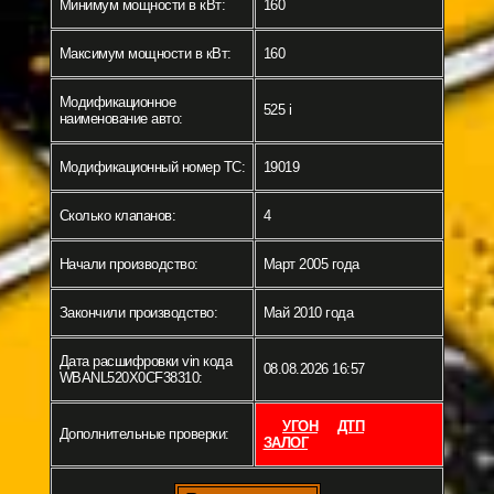
Минимум мощности в кВт:
160
Максимум мощности в кВт:
160
Модификационное
525 i
наименование авто:
Модификационный номер ТС:
19019
Сколько клапанов:
4
Начали производство:
Март 2005 года
Закончили производство:
Май 2010 года
Дата расшифровки vin кода
08.08.2026 16:57
WBANL520X0CF38310:
УГОН
ДТП
Дополнительные проверки:
ЗАЛОГ