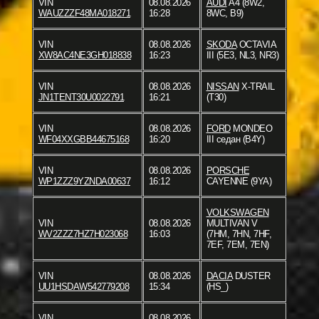
VIN
08.08.2026
AUDI
A4 (8W2,
WAUZZZF48MA018271
16:28
8WC, B9)
VIN
08.08.2026
SKODA
OCTAVIA
XW8AC4NE3GH018838
16:23
III (5E3, NL3, NR3)
VIN
08.08.2026
NISSAN
X-TRAIL
JN1TENT30U0022791
16:21
(T30)
VIN
08.08.2026
FORD
MONDEO
WF04XXGBB44675168
16:20
III седан (B4Y)
VIN
08.08.2026
PORSCHE
WP1ZZZ9YZNDA00637
16:12
CAYENNE (9YA)
VOLKSWAGEN
VIN
08.08.2026
MULTIVAN V
WV2ZZZ7HZ7H023068
16:03
(7HM, 7HN, 7HF,
7EF, 7EM, 7EN)
VIN
08.08.2026
DACIA
DUSTER
UU1HSDAW542779208
15:34
(HS_)
VIN
08.08.2026