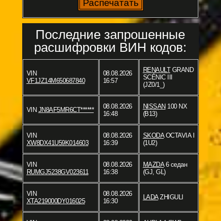
Последние запрошенные
расшифровки ВИН кодов:
RENAULT
GRAND
VIN
08.08.2026
SCÉNIC III
VF1JZ14M650687840
16:57
(JZ0/1_)
08.08.2026
NISSAN
100 NX
VIN
JN8AF5MR6CT******
16:48
(B13)
VIN
08.08.2026
SKODA
OCTAVIA I
XW8DX41U59K014603
16:39
(1U2)
VIN
08.08.2026
MAZDA
6 седан
RUMGJ5238GV023611
16:38
(GJ, GL)
VIN
08.08.2026
LADA
ZHIGULI
XTA219000DY016025
16:30