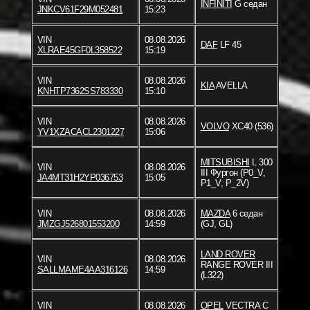
INFINITI
G седан
JNKCV61F29M052481
15:23
VIN
08.08.2026
DAF
LF 45
XLRAE45GF0L358522
15:19
VIN
08.08.2026
KIA
AVELLA
KNHTP7362SS783330
15:10
VIN
08.08.2026
VOLVO
XC40 (536)
YV1XZACACL2301227
15:06
MITSUBISHI
L 300
VIN
08.08.2026
III Фургон (P0_V,
JA4MT31H2YP036753
15:05
P1_V, P_2V)
VIN
08.08.2026
MAZDA
6 седан
JMZGJ526801553200
14:59
(GJ, GL)
LAND ROVER
VIN
08.08.2026
RANGE ROVER III
SALLMAME4AA316126
14:59
(L322)
VIN
08.08.2026
OPEL
VECTRA C