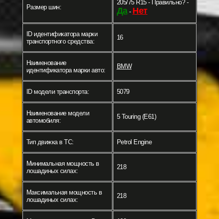
205/75 R15 - Правильно? -
Размер шин:
Да
Нет
-
ID идентификатора марки
16
транспортного средства:
Наименование
BMW
идентификатора марки авто:
ID модели транспорта:
5079
Наименование модели
5 Touring (E61)
автомобиля:
Тип движка в ТС:
Petrol Engine
Минимальная мощность в
218
лошадиных силах:
Максимальная мощность в
218
лошадиных силах: