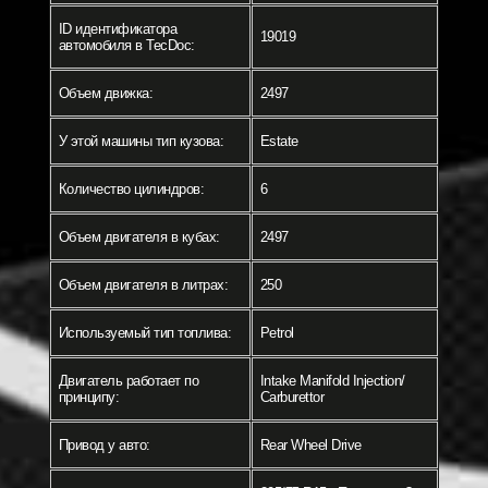
ID идентификатора
19019
автомобиля в TecDoc:
Объем движка:
2497
У этой машины тип кузова:
Estate
Количество цилиндров:
6
Объем двигателя в кубах:
2497
Объем двигателя в литрах:
250
Используемый тип топлива:
Petrol
Двигатель работает по
Intake Manifold Injection/
принципу:
Carburettor
Привод у авто:
Rear Wheel Drive