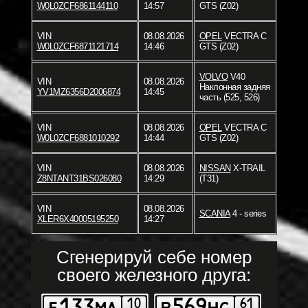
W0L0ZCF6861144110
14:57
GTS (Z02)
VIN
08.08.2026
OPEL
VECTRA C
W0L0ZCF6871121714
14:46
GTS (Z02)
VOLVO
V40
VIN
08.08.2026
Наклонная задняя
YV1MZ6356D2006874
14:45
часть (525, 526)
VIN
08.08.2026
OPEL
VECTRA C
W0L0ZCF6881010292
14:44
GTS (Z02)
VIN
08.08.2026
NISSAN
X-TRAIL
Z8NTANT31BS026080
14:29
(T31)
VIN
08.08.2026
SCANIA
4 - series
XLER6X40005195250
14:27
Сгенерируй себе номер
своего железного друга: