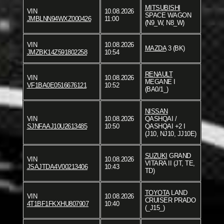
MITSUBISHI
VIN
10.08.2026
SPACE WAGON
JMBLNN94WXZ000426
11:00
(N9_W, N8_W)
VIN
10.08.2026
MAZDA
3 (BK)
JMZBK14Z591802258
10:54
RENAULT
VIN
10.08.2026
MEGANE I
VF1BA0E0516676121
10:52
(BA0/1_)
NISSAN
VIN
10.08.2026
QASHQAI /
SJNFAAJ10U2613485
10:50
QASHQAI +2 I
(J10, NJ10, JJ10E)
SUZUKI
GRAND
VIN
10.08.2026
VITARA II (JT, TE,
JSAJTDA4V00213406
10:43
TD)
TOYOTA
LAND
VIN
10.08.2026
CRUISER PRADO
4T1BF1FKXHU807907
10:40
(_J15_)