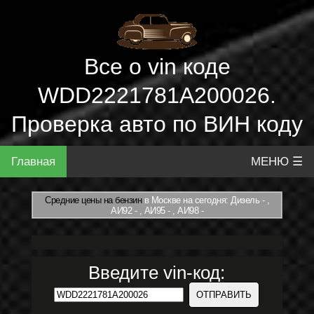
Все о vin коде
WDD2221781A200026.
Проверка авто по ВИН коду
Главная
МЕНЮ ☰
Средние цены на бензин
в Москве на сегодня: Дизель - ,
АИ92 - , АИ95 - , АИ98 -
Введите vin-код: