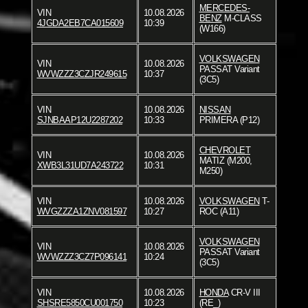
MERCEDES-
VIN
10.08.2026
BENZ
M-CLASS
4JGDA2EB7CA015609
10:39
(W166)
VOLKSWAGEN
VIN
10.08.2026
PASSAT Variant
WVWZZZ3CZJR249615
10:37
(3C5)
VIN
10.08.2026
NISSAN
SJNBAAP12U2287202
10:33
PRIMERA (P12)
CHEVROLET
VIN
10.08.2026
MATIZ (M200,
XWB3L31UD7A243722
10:31
M250)
VIN
10.08.2026
VOLKSWAGEN
T-
WVGZZZA1ZNV081597
10:27
ROC (A11)
VOLKSWAGEN
VIN
10.08.2026
PASSAT Variant
WVWZZZ3CZ7P096141
10:24
(3C5)
VIN
10.08.2026
HONDA
CR-V III
SHSRE5850CU001750
10:23
(RE_)