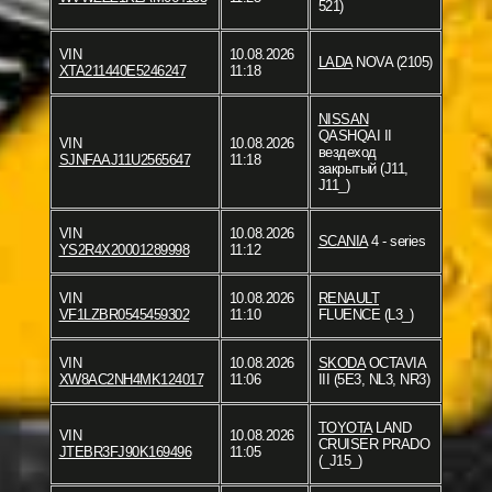
521)
VIN
10.08.2026
LADA
NOVA (2105)
XTA211440E5246247
11:18
NISSAN
QASHQAI II
VIN
10.08.2026
вездеход
SJNFAAJ11U2565647
11:18
закрытый (J11,
J11_)
VIN
10.08.2026
SCANIA
4 - series
YS2R4X20001289998
11:12
VIN
10.08.2026
RENAULT
VF1LZBR0545459302
11:10
FLUENCE (L3_)
VIN
10.08.2026
SKODA
OCTAVIA
XW8AC2NH4MK124017
11:06
III (5E3, NL3, NR3)
TOYOTA
LAND
VIN
10.08.2026
CRUISER PRADO
JTEBR3FJ90K169496
11:05
(_J15_)