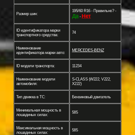
195/60 R16 - Правильно? -
Размер шин:
Да
Нет
-
ID идентификатора марки
74
транспортного средства:
Наименование
MERCEDES-BENZ
идентификатора марки авто:
ID модели транспорта:
11234
Наименование модели
S-CLASS (W222, V222,
автомобиля:
X222)
Тип движка в ТС:
Бензиновый двигатель
Минимальная мощность в
585
лошадиных силах:
Максимальная мощность в
585
лошадиных силах: