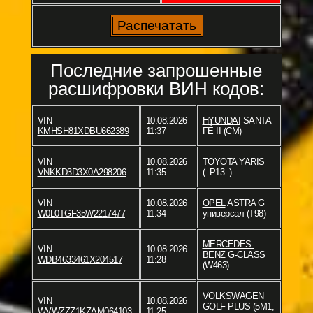
Последние запрошенные
расшифровки ВИН кодов:
VIN
10.08.2026
HYUNDAI
SANTA
KMHSH81XDBU662389
11:37
FÉ II (CM)
VIN
10.08.2026
TOYOTA
YARIS
VNKKD3D3X0A298206
11:35
(_P13_)
VIN
10.08.2026
OPEL
ASTRA G
W0L0TGF35W2217477
11:34
универсал (T98)
MERCEDES-
VIN
10.08.2026
BENZ
G-CLASS
WDB4633461X204517
11:28
(W463)
VOLKSWAGEN
VIN
10.08.2026
GOLF PLUS (5M1,
WVWZZZ1KZAM064103
11:25