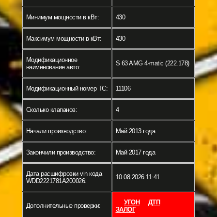
Минимум мощности в кВт:
430
Максимум мощности в кВт:
430
Модификационное
S 63 AMG 4-matic (222.178)
наименование авто:
Модификационный номер ТС:
11106
Сколько клапанов:
4
Начали производство:
Май 2013 года
Закончили производство:
Май 2017 года
Дата расшифровки vin кода
10.08.2026 11:41
WDD2221781A200026:
УГОН
ДТП
Дополнительные проверки:
ЗАЛОГ