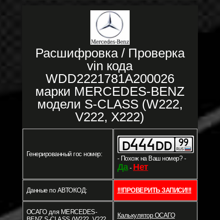
Расшифровка / Проверка
vin кода
WDD2221781A200026
марки MERCEDES-BENZ
модели S-CLASS (W222,
V222, X222)
Генерированный гос номер:
- Похож на Ваш номер? -
Да
Нет
-
Данные по АВТОКОД:
!!!ПРОВЕРИТЬ ЗАПИСИ!!!
ОСАГО для MERCEDES-
Калькулятор ОСАГО
BENZ S-CLASS (W222, V222,