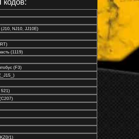
 кодов:
(J10, NJ10, JJ10E)
RT)
асть (1119)
обус (F3)
_J15_)
 521)
(C207)
KZ0/1)