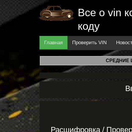
Все о vin
коду
Главная
Проверить VIN
Новос
СРЕДНИЕ 
В
Расшифровка / Прове