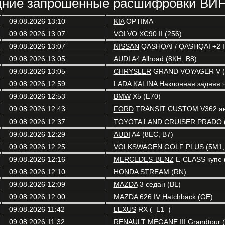
ние запрошенные расшифровки ВИН
09.08.2026 13:10
KIA
OPTIMA
09.08.2026 13:07
VOLVO
XC90 II (256)
09.08.2026 13:07
NISSAN
QASHQAI / QASHQAI +2 I 
09.08.2026 13:05
AUDI
A4 Allroad (8KH, B8)
09.08.2026 13:05
CHRYSLER
GRAND VOYAGER V (
09.08.2026 12:59
LADA
KALINA Наклонная задняя ч
09.08.2026 12:53
BMW
X5 (E70)
09.08.2026 12:43
FORD
TRANSIT CUSTOM V362 авт
09.08.2026 12:37
TOYOTA
LAND CRUISER PRADO (
09.08.2026 12:29
AUDI
A4 (8EC, B7)
09.08.2026 12:25
VOLKSWAGEN
GOLF PLUS (5M1,
09.08.2026 12:16
MERCEDES-BENZ
E-CLASS купе 
09.08.2026 12:10
HONDA
STREAM (RN)
09.08.2026 12:09
MAZDA
3 седан (BL)
09.08.2026 12:00
MAZDA
626 IV Hatchback (GE)
09.08.2026 11:42
LEXUS
RX (_L1_)
09.08.2026 11:32
RENAULT
MEGANE III Grandtour (