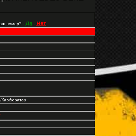
Да
Нет
Ваш номер? -
-
р/Карбюратор
т