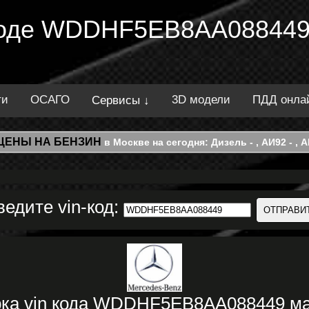
 коде WDDHF5EB8AA088449
ти
ОСАГО
3D модели
ПДД онла
Сервисы ↓
ЦЕНЫ НА БЕНЗИН
в Москве на сегодня: Дизель - , АИ92 - , АИ
ведите vin-код:
рка vin кода WDDHF5EB8AA088449