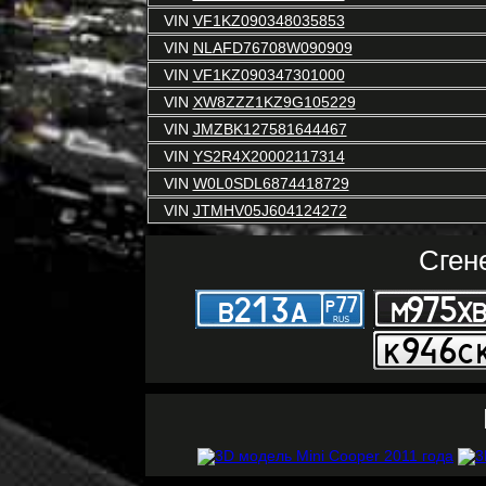
VIN
VF1KZ090348035853
VIN
NLAFD76708W090909
VIN
VF1KZ090347301000
VIN
XW8ZZZ1KZ9G105229
VIN
JMZBK127581644467
VIN
YS2R4X20002117314
VIN
W0L0SDL6874418729
VIN
JTMHV05J604124272
Сген