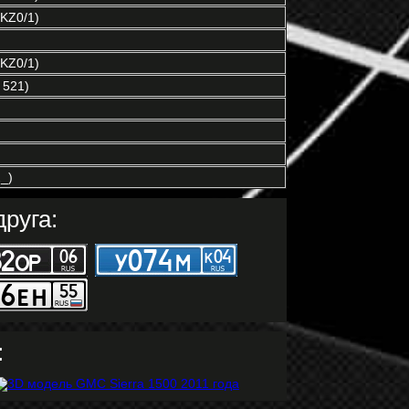
KZ0/1)
KZ0/1)
 521)
_)
руга:
: