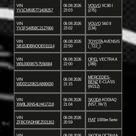
VIN
06.08.2026
VOLVO
XC90 I
YV1CM595771409257
23:03
(275)
VIN
06.08.2026
VOLVO
S60 II
YV1FS485BC2127666
23:02
(134)
VIN
06.08.2026
TOYOTA
AVENSIS
SB153DBNOOE011114
22:50
(_T22_)
VIN
06.08.2026
OPEL
VECTRA A
W0L000087S7556694
22:00
(J89)
MERCEDES-
VIN
06.08.2026
BENZ
E-CLASS
WDD2120821A890630
21:15
(W212)
VIN
06.08.2026
SKODA
KODIAQ
XW8LJ6NS4LH417218
21:04
(NS7, NV7)
VIN
06.08.2026
FIAT
1000er-Serie
ZFBCFADH9EZ021162
20:59
VIN
06.08.2026
SKODA
OCTAVIA