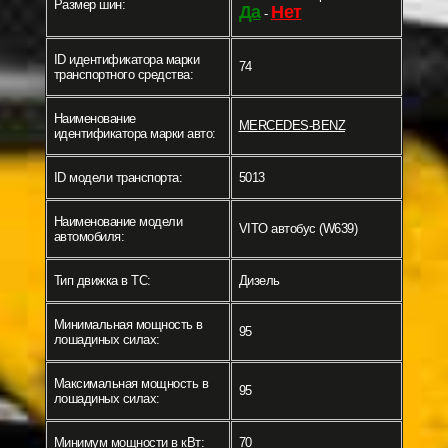
Размер шин:
Да
Нет
-
ID идентификатора марки
74
транспортного средства:
Наименование
MERCEDES-BENZ
идентификатора марки авто:
ID модели транспорта:
5013
Наименование модели
VITO автобус (W639)
автомобиля:
Тип движка в ТС:
Дизель
Минимальная мощность в
95
лошадиных силах:
Максимальная мощность в
95
лошадиных силах:
Минимум мощности в кВт:
70