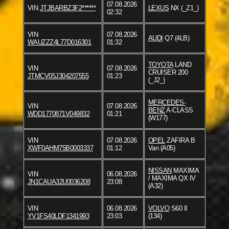
07.08.2026
VIN
JTJBARBZ3F2******
LEXUS
NX (_Z1_)
02:32
VIN
07.08.2026
AUDI
Q7 (4LB)
WAUZZZ4L77D016301
01:32
TOYOTA
LAND
VIN
07.08.2026
CRUISER 200
JTMCV05J304207555
01:23
(_J2_)
MERCEDES-
VIN
07.08.2026
BENZ
A-CLASS
WDD1770871V049832
01:21
(W177)
VIN
07.08.2026
OPEL
ZAFIRA B
XWF0AHM75B0003337
01:12
Van (A05)
NISSAN
MAXIMA
VIN
06.08.2026
/ MAXIMA QX IV
JN1CAUA32U0036208
23:08
(A32)
VIN
06.08.2026
VOLVO
S60 II
YV1FS40LDF1341993
23:03
(134)