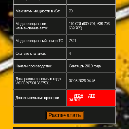
Максимум мощности в кВт:
70
Модификационное
110 CDI (639.701, 639.703,
наименование авто:
639.705)
Модификационный номер ТС:
7621
Сколько клапанов:
4
Начали производство:
Сентябрь 2010 года
Дата расшифровки vin кода
07.08.2026 04:46
WDF63970313837531:
УГОН
ДТП
Дополнительные проверки:
ЗАЛОГ