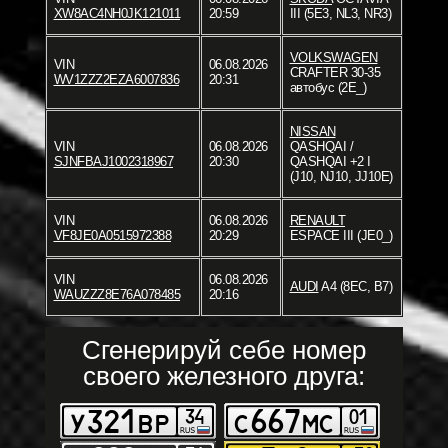
XW8AC4NH0JK121011
20:59
III (5E3, NL3, NR3)
VOLKSWAGEN
VIN
06.08.2026
CRAFTER 30-35
WV1ZZZ2EZA6007836
20:31
автобус (2E_)
NISSAN
VIN
06.08.2026
QASHQAI /
SJNFBAJ1002318967
20:30
QASHQAI +2 I
(J10, NJ10, JJ10E)
VIN
06.08.2026
RENAULT
VF8JE0A0515972388
20:29
ESPACE III (JE0_)
VIN
06.08.2026
AUDI
A4 (8EC, B7)
WAUZZZ8E76A078485
20:16
Сгенерируй себе номер
своего железного друга: