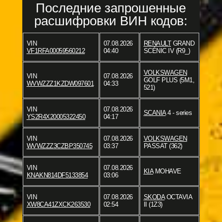
Последние запрошенные
расшифровки ВИН кодов:
VIN
07.08.2026
RENAULT
GRAND
VF1RFA00059560212
04:40
SCÉNIC IV (R9_)
VOLKSWAGEN
VIN
07.08.2026
GOLF PLUS (5M1,
WVWZZZ1KZDW097601
04:33
521)
VIN
07.08.2026
SCANIA
4 - series
YS2R4X20005322450
04:17
VIN
07.08.2026
VOLKSWAGEN
WVWZZZ3CZBP350745
03:37
PASSAT (362)
VIN
07.08.2026
KIA
MOHAVE
KNAKN814DF5133854
03:06
VIN
07.08.2026
SKODA
OCTAVIA
XW8CA41ZXCK263530
02:54
II (1Z3)