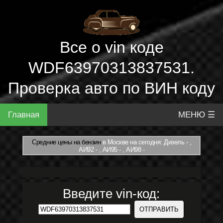
Все о vin коде
WDF63970313837531.
Проверка авто по ВИН коду
Главная
МЕНЮ ☰
Средние цены на бензин
в Москве на сегодня: Дизель - ,
АИ92 - , АИ95 - , АИ98 -
Введите vin-код: