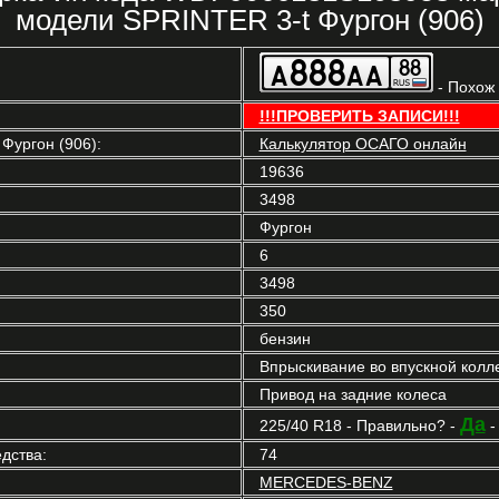
модели SPRINTER 3-t Фургон (906)
- Похож
!!!ПРОВЕРИТЬ ЗАПИСИ!!!
ургон (906):
Калькулятор ОСАГО онлайн
19636
3498
Фургон
6
3498
350
бензин
Впрыскивание во впускной колл
Привод на задние колеса
Да
225/40 R18 - Правильно? -
дства:
74
MERCEDES-BENZ