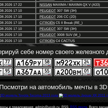
08.2026 17:22
NISSAN
MAXIMA / MAXIMA QX V (A33)
08.2026 17:10
PEUGEOT
307 SW (3H)
08.2026 17:10
PEUGEOT
206 CC (2D)
08.2026 17:10
CITROËN
C5 II Break (RE_)
08.2026 17:10
PEUGEOT
307 SW (3H)
08.2026 17:10
PEUGEOT
3008 SUV (M_)
08.2026 17:10
CITROËN
C4 CACTUS
ерируй себе номер своего железного д
Посмотри на автомобиль мечты в 3D
просы и предложения: admin@ucob.ru. RSS:
RSS лента
. Всего расш