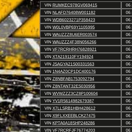
VIN
RUMKEC978GV069415
06.
VIN
NLAFD76408W001182
06.
VIN
WDB6023271P358423
06.
VIN
W0L0VBP69Y1105995
06.
VIN
WAUZZZ8U6ER003574
06.
VIN
WAUZZZ4F38N056266
06.
VIN
VF7RCRHRH76828921
06.
VIN
XTA219110FY194924
06.
VIN
JSAGYA21S00331563
06.
VIN
1N4AZ0CP1DC400176
06.
VIN
Z8NBFAB1753092794
06.
VIN
Z8NTANT32ES030956
06.
VIN
WVWZZZ3CZ8P100604
06.
VIN
YV1RS614982679387
06.
VIN
X7LLSRB1HBH428612
06.
VIN
X9FLXXEEBLCK27475
06.
VIN
KPTA0A18SHP248286
06.
VIN
VF7RCRFJF76774203
06.