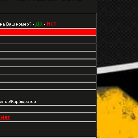
Да
Нет
 на Ваш номер? -
-
ектор/Карбюратор
Нет
-