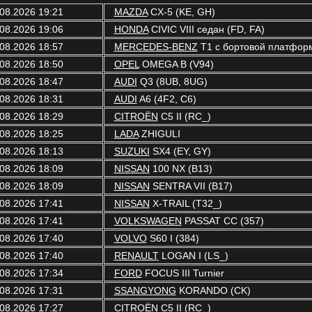
08.2026 19:21
MAZDA
CX-5 (KE, GH)
08.2026 19:06
HONDA
CIVIC VIII седан (FD, FA)
08.2026 18:57
MERCEDES-BENZ
T1 c бортовой платформ
08.2026 18:50
OPEL
OMEGA B (V94)
08.2026 18:47
AUDI
Q3 (8UB, 8UG)
08.2026 18:31
AUDI
A6 (4F2, C6)
08.2026 18:29
CITROËN
C5 II (RC_)
08.2026 18:25
LADA
ZHIGULI
08.2026 18:13
SUZUKI
SX4 (EY, GY)
08.2026 18:09
NISSAN
100 NX (B13)
08.2026 18:09
NISSAN
SENTRA VII (B17)
08.2026 17:41
NISSAN
X-TRAIL (T32_)
08.2026 17:41
VOLKSWAGEN
PASSAT CC (357)
08.2026 17:40
VOLVO
S60 I (384)
08.2026 17:40
RENAULT
LOGAN I (LS_)
08.2026 17:34
FORD
FOCUS III Turnier
08.2026 17:31
SSANGYONG
KORANDO (CK)
08.2026 17:27
CITROËN
C5 II (RC_)