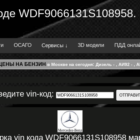
 коде WDF9066131S108958.
ти
ОСАГО
3D модели
ПДД онла
Сервисы ↓
ЦЕНЫ НА БЕНЗИН
в Москве на сегодня: Дизель - , АИ92 - , АИ
ведите vin-код:
ерка vin кода WDF9066131S108958 