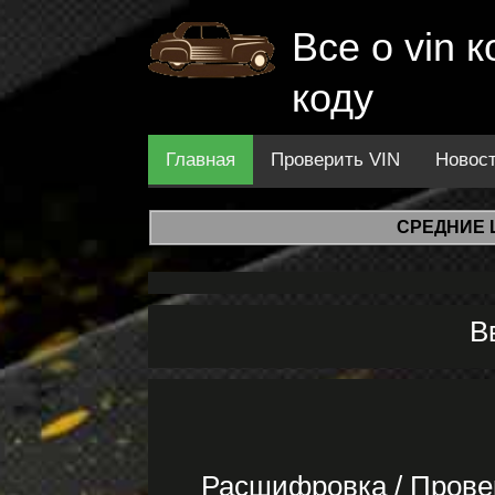
Все о vin
коду
Главная
Проверить VIN
Новос
СРЕДНИЕ 
В
Расшифровка / Пров