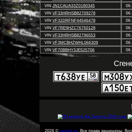
VIN
JN1CAUA33Z0180345
06.
VIN
VF33HRHSB82709278
06.
VIN
VF32DRFNF44546478
06.
VIN
VF7RE9HZC76750128
06.
VIN
VF33HRHSB82796553
06.
VIN
VF3MCBHZWHL066309
06.
VIN
VF70BBHY3JE525706
06.
Сген
2026 ©
carsvin.ru
. Все права защищены. Во