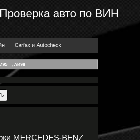
 Проверка авто по ВИН
йн
Carfax и Autocheck
95 - , АИ98 -
марки MERCEDES-BENZ