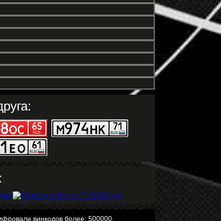
руга:
:
ифровали винкодов более: 500000.