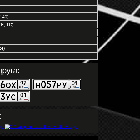
140)
TE, TD)
4)
руга:
: