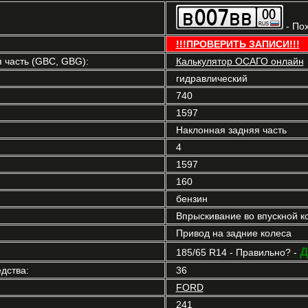
- По
!!!ПРОВЕРИТЬ ЗАПИСИ!!!
часть (GBC, GBG):
Калькулятор ОСАГО онлайн
гидравлический
740
1597
Наклонная задняя часть
4
1597
160
бензин
Впрыскивание во впускной к
Привод на задние колеса
Д
185/65 R14 - Правильно? -
дства:
36
FORD
241