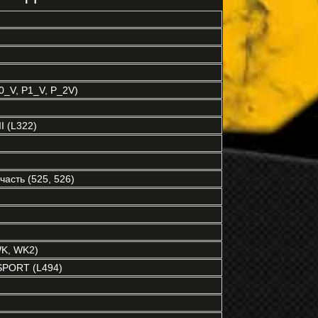
P0_V, P1_V, P_2V)
 (L322)
асть (525, 526)
K, WK2)
PORT (L494)