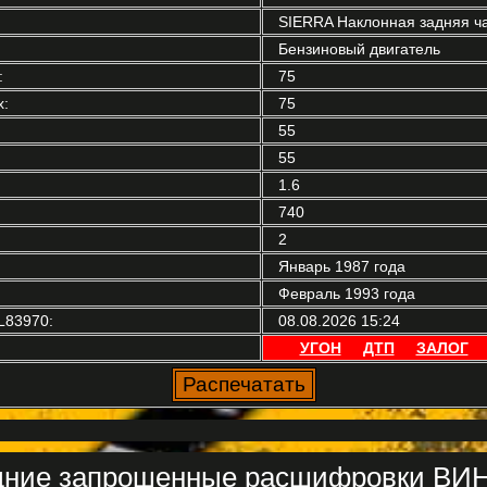
SIERRA Наклонная задняя ч
Бензиновый двигатель
:
75
:
75
55
55
1.6
740
2
Январь 1987 года
Февраль 1993 года
L83970:
08.08.2026 15:24
УГОН
ДТП
ЗАЛОГ
ние запрошенные расшифровки ВИН