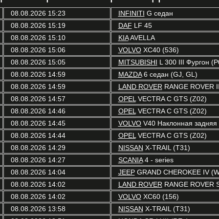
08.08.2026 15:23
INFINITI
G седан
08.08.2026 15:19
DAF
LF 45
08.08.2026 15:10
KIA
AVELLA
08.08.2026 15:06
VOLVO
XC40 (536)
08.08.2026 15:05
MITSUBISHI
L 300 III Фургон (
08.08.2026 14:59
MAZDA
6 седан (GJ, GL)
08.08.2026 14:59
LAND ROVER
RANGE ROVER III
08.08.2026 14:57
OPEL
VECTRA C GTS (Z02)
08.08.2026 14:46
OPEL
VECTRA C GTS (Z02)
08.08.2026 14:45
VOLVO
V40 Наклонная задняя ч
08.08.2026 14:44
OPEL
VECTRA C GTS (Z02)
08.08.2026 14:29
NISSAN
X-TRAIL (T31)
08.08.2026 14:27
SCANIA
4 - series
08.08.2026 14:04
JEEP
GRAND CHEROKEE IV (W
08.08.2026 14:02
LAND ROVER
RANGE ROVER S
08.08.2026 14:02
VOLVO
XC60 (156)
08.08.2026 13:58
NISSAN
X-TRAIL (T31)