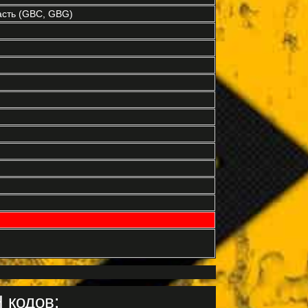
асть (GBC, GBG)
 кодов: