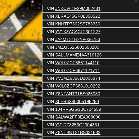
VIN
JNKCV61F29M052481
VIN
XLRAE45GF0L358522
VIN
KNHTP7362SS783330
VIN
YV1XZACACL2301227
VIN
JA4MT31H2YP036753
VIN
JMZGJ526801553200
VIN
SALLMAME4AA316126
VIN
W0L0ZCF6861144110
VIN
W0L0ZCF6871121714
VIN
YV1MZ6356D2006874
VIN
W0L0ZCF6881010292
VIN
Z8NTANT31BS026080
VIN
XLER6X40005195250
VIN
1J4RR5GG3BC724659
VIN
SALWA2FF3EA308000
VIN
YV1DZ8256C2304351
VIN
Z8NTBNT31BS031532