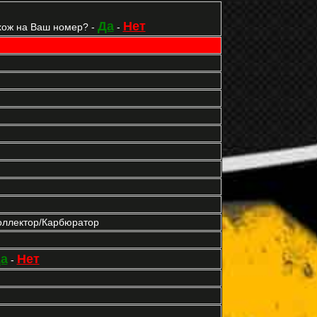
Да
Нет
хож на Ваш номер? -
-
оллектор/Карбюратор
а
Нет
-