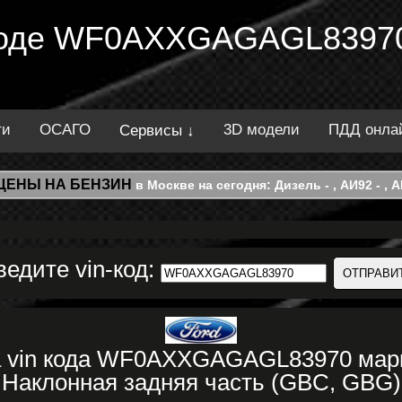
 коде WF0AXXGAGAGL83970
ти
ОСАГО
3D модели
ПДД онла
Сервисы ↓
ЦЕНЫ НА БЕНЗИН
в Москве на сегодня: Дизель - , АИ92 - , АИ
ведите vin-код:
а vin кода WF0AXXGAGAGL83970 ма
Наклонная задняя часть (GBC, GBG)