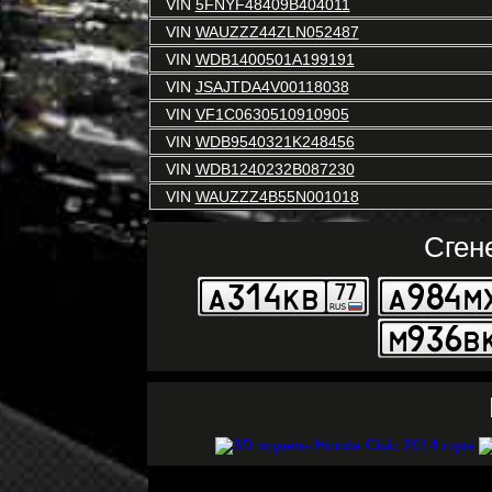
VIN
5FNYF48409B404011
VIN
WAUZZZ44ZLN052487
VIN
WDB1400501A199191
VIN
JSAJTDA4V00118038
VIN
VF1C0630510910905
VIN
WDB9540321K248456
VIN
WDB1240232B087230
VIN
WAUZZZ4B55N001018
Сген