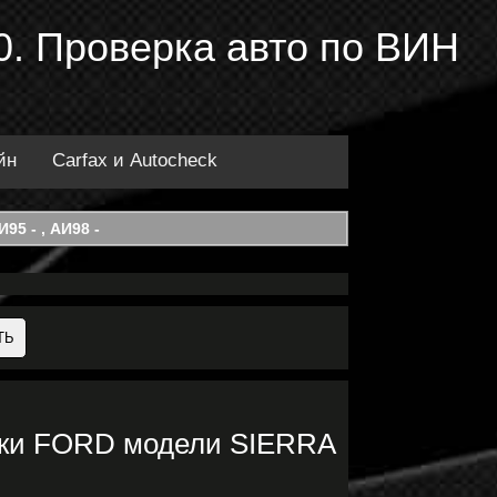
. Проверка авто по ВИН
йн
Carfax и Autocheck
95 - , АИ98 -
рки FORD модели SIERRA