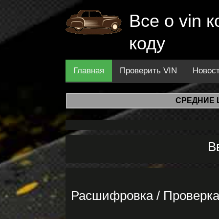
Все о vin
коду
Главная
Проверить VIN
Новос
СРЕДНИЕ 
В
Расшифровка / Проверк