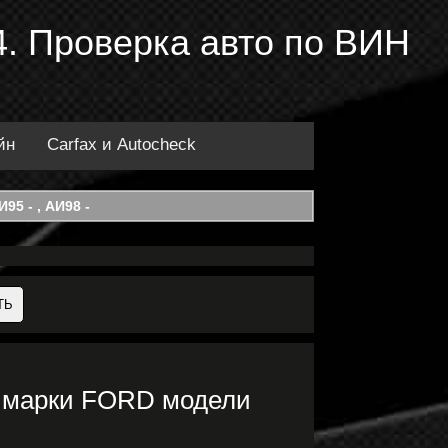
. Проверка авто по ВИН
йн
Carfax и Autocheck
95 - , АИ98 -
 марки FORD модели