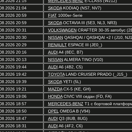
08.2026 21:15
MERCEDES-BENZ
E-CLASS (W212)
08.2026 21:04
SKODA
KODIAQ (NS7, NV7)
08.2026 20:59
FIAT
1000er-Serie
08.2026 20:59
SKODA
OCTAVIA III (5E3, NL3, NR3)
08.2026 20:31
VOLKSWAGEN
CRAFTER 30-35 автобус (2
08.2026 20:30
NISSAN
QASHQAI / QASHQAI +2 I (J10, NJ1
08.2026 20:29
RENAULT
ESPACE III (JE0_)
08.2026 20:16
AUDI
A4 (8EC, B7)
08.2026 20:13
NISSAN
ALMERA TINO (V10)
08.2026 19:44
AUDI
A6 (4B2, C5)
08.2026 19:42
TOYOTA
LAND CRUISER PRADO (_J15_)
08.2026 19:39
SKODA
YETI (5L)
08.2026 19:21
MAZDA
CX-5 (KE, GH)
08.2026 19:06
HONDA
CIVIC VIII седан (FD, FA)
08.2026 18:57
MERCEDES-BENZ
T1 c бортовой платформ
08.2026 18:50
OPEL
OMEGA B (V94)
08.2026 18:47
AUDI
Q3 (8UB, 8UG)
08.2026 18:31
AUDI
A6 (4F2, C6)