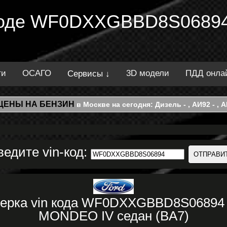
 коде WF0DXXGBBD8S06894
ти
ОСАГО
3D модели
ПДД онла
Сервисы ↓
ЦЕНЫ НА БЕНЗИН
в Москве на сегодня: Дизель - , АИ92 - , АИ
ведите vin-код:
верка vin кода WF0DXXGBBD8S06894
MONDEO IV седан (BA7)