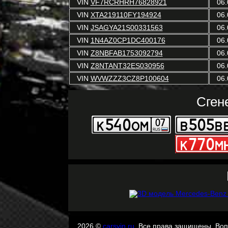
VIN
VF7RCRHRH76828921
06.
VIN
XTA219110FY194924
06.
VIN
JSAGYA21S00331563
06.
VIN
1N4AZ0CP1DC400176
06.
VIN
Z8NBFAB1753092794
06.
VIN
Z8NTANT32ES030956
06.
VIN
WVWZZZ3CZ8P100604
06.
Сген
2026 ©
carsvin.ru
. Все права защищены. Во