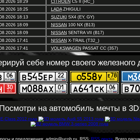
08.2026 18:29
CITROËN
C5 II (RC_)
08.2026 18:25
LADA
ZHIGULI
08.2026 18:13
SUZUKI
SX4 (EY, GY)
08.2026 18:09
NISSAN
100 NX (B13)
08.2026 18:09
NISSAN
SENTRA VII (B17)
08.2026 17:41
NISSAN
X-TRAIL (T32_)
08.2026 17:41
VOLKSWAGEN
PASSAT CC (357)
ерируй себе номер своего железного д
Посмотри на автомобиль мечты в 3D
просы и предложения: admin@ucob.ru. RSS:
RSS лента
. Всего расш