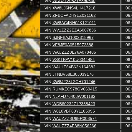
VIN
WDD2120821A890630
06.
VIN
XW8LJ6NS4LH417218
06.
VIN
ZFBCFADH9EZ021162
06.
VIN
XW8AC4NH0JK121011
06.
VIN
WV1ZZZ2EZA6007836
06.
VIN
SJNFBAJ1002318967
06.
VIN
VF8JE0A0515972388
06.
VIN
WAUZZZ8E76A078485
06.
VIN
VSKTBAV10U0044484
06.
VIN
WAULT64B62N164682
06.
VIN
JTNBV58E30J039176
06.
VIN
XW8JF25L2CH701246
06.
VIN
RUMKEC978GV069415
06.
VIN
NLAFD76408W001182
06.
VIN
WDB6023271P358423
06.
VIN
W0L0VBP69Y1105995
06.
VIN
WAUZZZ8U6ER003574
06.
VIN
WAUZZZ4F38N056266
06.