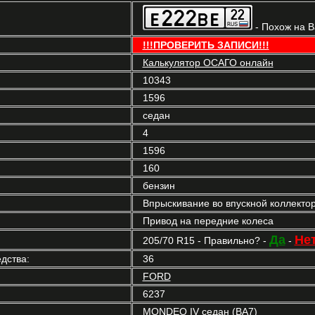
- Похож на 
!!!ПРОВЕРИТЬ ЗАПИСИ!!!
Калькулятор ОСАГО онлайн
10343
1596
седан
4
1596
160
бензин
Впрыскивание во впускной коллекто
Привод на передние колеса
Да
Не
205/70 R15 - Правильно? -
-
дства:
36
FORD
6237
MONDEO IV седан (BA7)