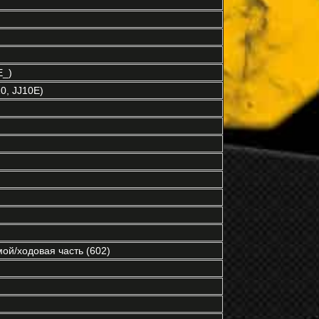
E_)
0, JJ10E)
ой/ходовая часть (602)