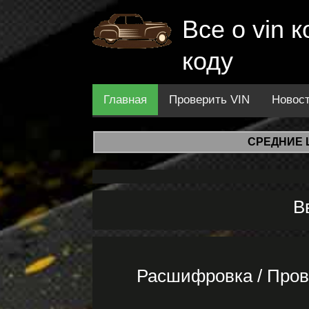
Все о vin
коду
Главная
Проверить VIN
Новос
СРЕДНИЕ 
В
Расшифровка / Про