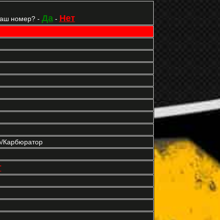
Да
Нет
Ваш номер? -
-
р/Карбюратор
т