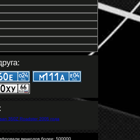
руга:
:
ифровали винкодов более: 500000.