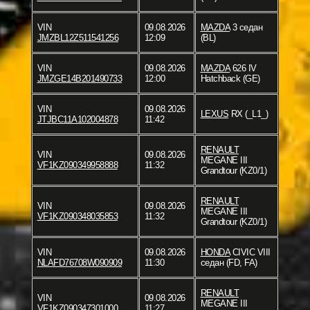
VIN
09.08.2026
MAZDA
3 седан
JMZBL12Z511541256
12:09
(BL)
VIN
09.08.2026
MAZDA
626 IV
JMZGE14B201490733
12:00
Hatchback (GE)
VIN
09.08.2026
LEXUS
RX (_L1_)
JTJBC11A102004878
11:42
RENAULT
VIN
09.08.2026
MEGANE III
VF1KZ090349958888
11:32
Grandtour (KZ0/1)
RENAULT
VIN
09.08.2026
MEGANE III
VF1KZ090348035853
11:32
Grandtour (KZ0/1)
VIN
09.08.2026
HONDA
CIVIC VIII
NLAFD76708W090909
11:30
седан (FD, FA)
RENAULT
VIN
09.08.2026
MEGANE III
VF1KZ090347301000
11:27