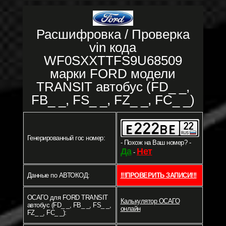
Расшифровка / Проверка
vin кода
WF0SXXTTFS9U68509
марки FORD модели
TRANSIT автобус (FD_ _,
FB_ _, FS_ _, FZ_ _, FC_ _)
Генерированный гос номер:
- Похож на Ваш номер? -
Да
Нет
-
Данные по АВТОКОД:
!!!ПРОВЕРИТЬ ЗАПИСИ!!!
ОСАГО для FORD TRANSIT
Калькулятор ОСАГО
автобус (FD_ _, FB_ _, FS_ _,
онлайн
FZ_ _, FC_ _):