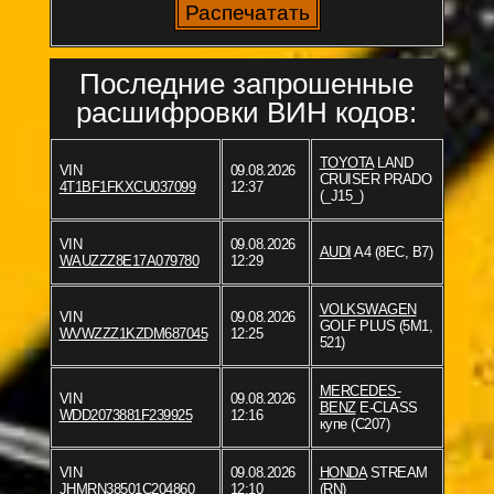
Последние запрошенные
расшифровки ВИН кодов:
TOYOTA
LAND
VIN
09.08.2026
CRUISER PRADO
4T1BF1FKXCU037099
12:37
(_J15_)
VIN
09.08.2026
AUDI
A4 (8EC, B7)
WAUZZZ8E17A079780
12:29
VOLKSWAGEN
VIN
09.08.2026
GOLF PLUS (5M1,
WVWZZZ1KZDM687045
12:25
521)
MERCEDES-
VIN
09.08.2026
BENZ
E-CLASS
WDD2073881F239925
12:16
купе (C207)
VIN
09.08.2026
HONDA
STREAM
JHMRN38501C204860
12:10
(RN)