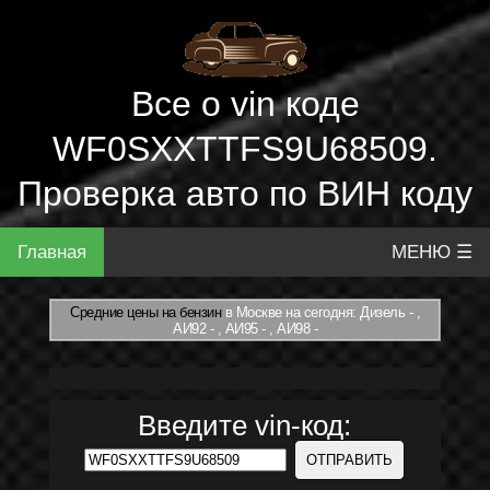
Все о vin коде
WF0SXXTTFS9U68509.
Проверка авто по ВИН коду
Главная
МЕНЮ ☰
Средние цены на бензин
в Москве на сегодня: Дизель - ,
АИ92 - , АИ95 - , АИ98 -
Введите vin-код: