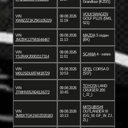
Grandtour (KZ0/1)
VOLKSWAGEN
VIN
09.08.2026
GOLF PLUS (5M1,
XW8ZZZ1KZ9G105229
11:19
521)
VIN
09.08.2026
MAZDA
3 седан
JMZBK127581644467
11:13
(BK)
VIN
09.08.2026
SCANIA
4 - series
YS2R4X20002117314
11:01
VIN
09.08.2026
OPEL
CORSA D
W0L0SDL6874418729
10:53
(S07)
TOYOTA
LAND
VIN
09.08.2026
CRUISER 200
JTMHV05J604124272
10:45
(_J2_)
MITSUBISHI
VIN
09.08.2026
OUTLANDER III
JMBXTGK1WJZ020183
10:13
(GG_W, GF_W, ZJ,
ZL)