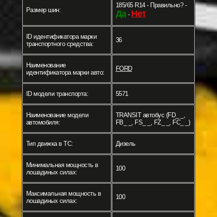
185/65 R14 - Правильно? -
Размер шин:
Да
Нет
-
ID идентификатора марки
36
транспортного средства:
Наименование
FORD
идентификатора марки авто:
ID модели транспорта:
5571
Наименование модели
TRANSIT автобус (FD_ _,
автомобиля:
FB_ _, FS_ _, FZ_ _, FC_ _)
Тип движка в ТС:
Дизель
Минимальная мощность в
100
лошадиных силах:
Максимальная мощность в
100
лошадиных силах: