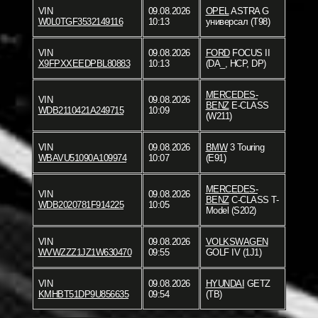
VIN
09.08.2026
OPEL
ASTRA G
W0L0TGF3532149116
10:13
универсал (T98)
VIN
09.08.2026
FORD
FOCUS II
X9FPXXEEDPBL80883
10:13
(DA_, HCP, DP)
MERCEDES-
VIN
09.08.2026
BENZ
E-CLASS
WDB2110421A249715
10:09
(W211)
VIN
09.08.2026
BMW
3 Touring
WBAVU51090A109974
10:07
(E91)
MERCEDES-
VIN
09.08.2026
BENZ
C-CLASS T-
WDB2020781F914225
10:05
Model (S202)
VIN
09.08.2026
VOLKSWAGEN
WVWZZZ1JZ1W630470
09:55
GOLF IV (1J1)
VIN
09.08.2026
HYUNDAI
GETZ
KMHBT51DP9U856635
09:54
(TB)