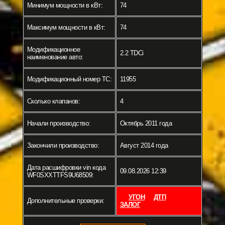
Минимум мощности в кВт:
74
Максимум мощности в кВт:
74
Модификационное
2.2 TDCi
наименование авто:
Модификационный номер ТС:
11955
Сколько клапанов:
4
Начали производство:
Октябрь 2011 года
Закончили производство:
Август 2014 года
Дата расшифровки vin кода
09.08.2026 12:39
WF0SXXTTFS9U68509:
УГОН
ДТП
Дополнительные проверки:
ЗАЛОГ