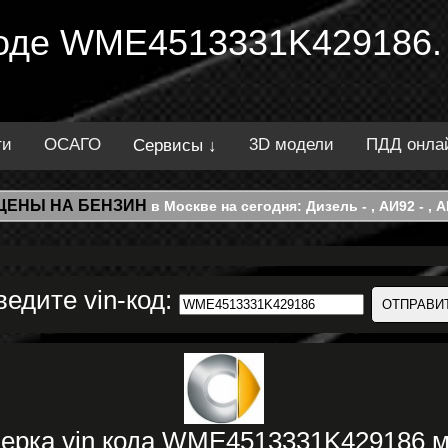
 коде WME4513331K429186.
ти
ОСАГО
3D модели
ПДД онла
Сервисы ↓
ЦЕНЫ НА БЕНЗИН
в Москве на сегодня: Дизель - , АИ92 - , АИ
ведите vin-код:
верка vin кода WME4513331K429186 