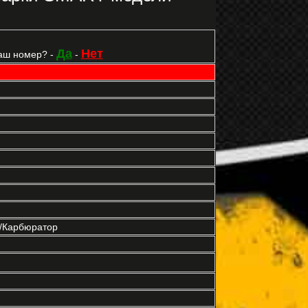
Да
Нет
аш номер? -
-
р/Карбюратор