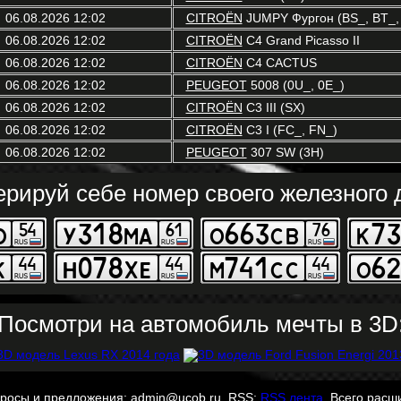
06.08.2026 12:02
CITROËN
JUMPY Фургон (BS_, BT_, 
06.08.2026 12:02
CITROËN
C4 Grand Picasso II
06.08.2026 12:02
CITROËN
C4 CACTUS
06.08.2026 12:02
PEUGEOT
5008 (0U_, 0E_)
06.08.2026 12:02
CITROËN
C3 III (SX)
06.08.2026 12:02
CITROËN
C3 I (FC_, FN_)
06.08.2026 12:02
PEUGEOT
307 SW (3H)
ерируй себе номер своего железного д
Посмотри на автомобиль мечты в 3D
просы и предложения: admin@ucob.ru. RSS:
RSS лента
. Всего расш