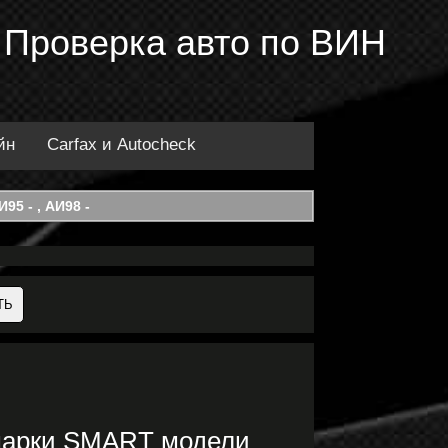
 Проверка авто по ВИН
йн
Carfax и Autocheck
95 - , АИ98 -
марки SMART модели