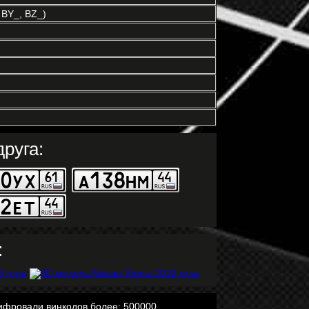
BY_, BZ_)
руга:
:
ифровали винкодов более: 500000.