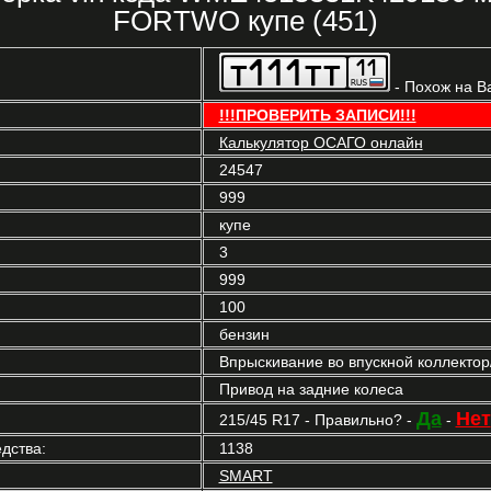
FORTWO купе (451)
- Похож на В
!!!ПРОВЕРИТЬ ЗАПИСИ!!!
Калькулятор ОСАГО онлайн
24547
999
купе
3
999
100
бензин
Впрыскивание во впускной коллекто
Привод на задние колеса
Да
Нет
215/45 R17 - Правильно? -
-
дства:
1138
SMART