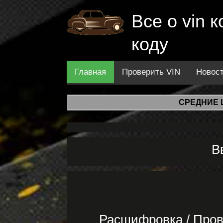
Все о vin
коду
Главная
Проверить VIN
Новос
СРЕДНИЕ 
В
Расшифровка / Про