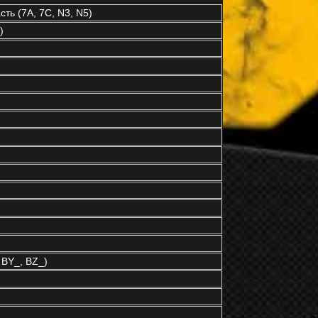
ть (7A, 7C, N3, N5)
)
BY_, BZ_)