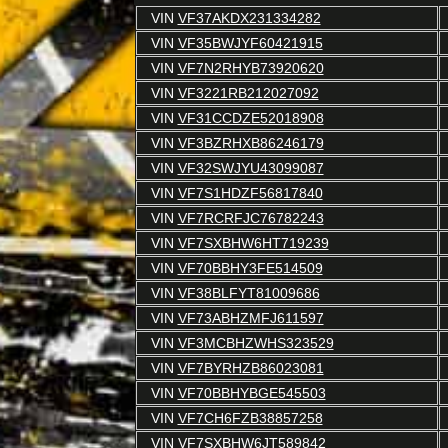
VIN
VF37AKDX231334282
VIN
VF35BWJYF60421915
VIN
VF7N2RHYB73920620
VIN
VF3221RB212027092
VIN
VF31CCDZE52018908
VIN
VF3BZRHXB86246179
VIN
VF32SWJYU43099087
VIN
VF7S1HDZF56817840
VIN
VF7RCRFJC76782243
VIN
VF7SXBHW6HT719239
VIN
VF70BBHY3FE514509
VIN
VF38BLFYT81009686
VIN
VF73ABHZMFJ611597
VIN
VF3MCBHZWHS323529
VIN
VF7BYRHZB86023081
VIN
VF70BBHYBGE545503
VIN
VF7CH6FZB38857258
VIN
VF7SXBHW6JT589842