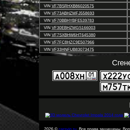
VIN
VF7BSRHXB86020575
VIN
VF73ABHZMFJ558693
VIN
VF70BBHYBFE539783
VIN
VF30EBHZMGS166003
VIN
VF7SXBHW6HT645380
VIN
VF7FC8HZC9E507966
VIN
VF33HNFUB83073475
Сген
2026 ©
carsvin.ru
. Все права защищены. Во