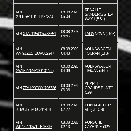
RENAULT
VIN
08.08.2026
SANDERO/STEP
X7LBSRB1KEH727270
05:09
WAY I (BS_)
08.08.2026
VIN
XTA21154094783651
LADA
NOVA (2105)
04:46
VIN
08.08.2026
VOLKSWAGEN
WVGZZZ1TZ8W002247
04:43
TOURAN (1T3)
VIN
08.08.2026
VOLKSWAGEN
XW8ZZZ5NZCG104155
04:39
TIGUAN (5N_)
ABARTH
08.08.2026
VIN
ZFA19900001793726
GRANDE PUNTO
03:06
(199_)
VIN
08.08.2026
HONDA
ACCORD
JHMCL75205C211414
02:22
VII (CL, CN)
VIN
08.08.2026
PORSCHE
WP1ZZZ95ZFLB93816
02:13
CAYENNE (92A)