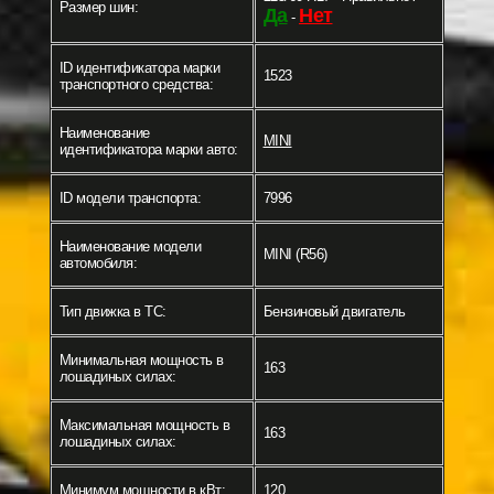
Размер шин:
Да
Нет
-
ID идентификатора марки
1523
транспортного средства:
Наименование
MINI
идентификатора марки авто:
ID модели транспорта:
7996
Наименование модели
MINI (R56)
автомобиля:
Тип движка в ТС:
Бензиновый двигатель
Минимальная мощность в
163
лошадиных силах:
Максимальная мощность в
163
лошадиных силах:
Минимум мощности в кВт:
120