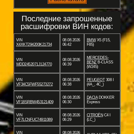
Последние запрошенные
расшифровки ВИН кодов:
VIN
08.08.2026
BMW
X5 (F15,
X4XKT294200K21734
06:42
F85)
MERCEDES-
VIN
08.08.2026
BENZ
B-CLASS
WDD2452071J124770
06:39
(W245)
VIN
08.08.2026
PEUGEOT
308 I
VF34C5FWF55273272
06:38
(4A_, 4C_)
VIN
08.08.2026
DACIA
DOKKER
VF18SRBW453121409
06:30
Express
VIN
08.08.2026
CITROËN
C4 I
VF7LCNFUC74911089
06:29
(LC_)
VIN
08.08.2026