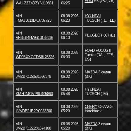
AUDI
A6 (4B2, C5)
WAUZZZ4BZYN110851
06:25
VIN
08.08.2026
HYUNDAI
TMAJ3813DKJ737723
06:23
TUCSON (TL, TLE)
VIN
08.08.2026
PEUGEOT
807 (E)
VF3EB4HWG13188916
06:13
FORD
FOCUS II
VIN
08.08.2026
Turnier (DA_, FFS,
WF0SXXGCDS8L23526
06:03
DS)
VIN
08.08.2026
MAZDA
3 седан
JMZBK12Z581598379
06:02
(BK)
VIN
08.08.2026
HYUNDAI
KMHJN81VP6U495860
05:48
TUCSON (JM)
VIN
08.08.2026
CHERY
CHANCE
LVVDB21B2PC033300
05:29
Hatchback
VIN
08.08.2026
MAZDA
3 седан
JMZBK12Z281674108
05:20
(BK)