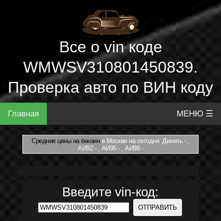
Все о vin коде
WMWSV310801450839.
Проверка авто по ВИН коду
Главная
МЕНЮ ☰
Средние цены на бензин
в Москве на сегодня: Дизель - ,
АИ92 - , АИ95 - , АИ98 -
Введите vin-код: