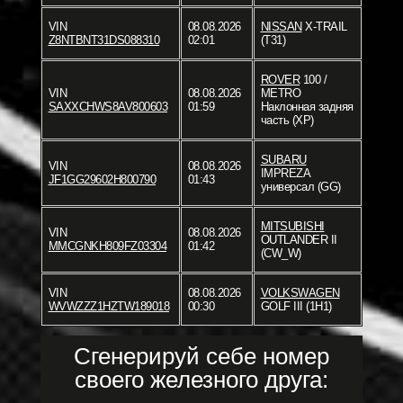
VIN
08.08.2026
NISSAN
X-TRAIL
Z8NTBNT31DS088310
02:01
(T31)
ROVER
100 /
VIN
08.08.2026
METRO
SAXXCHWS8AV800603
01:59
Наклонная задняя
часть (XP)
SUBARU
VIN
08.08.2026
IMPREZA
JF1GG29602H800790
01:43
универсал (GG)
MITSUBISHI
VIN
08.08.2026
OUTLANDER II
MMCGNKH809FZ03304
01:42
(CW_W)
VIN
08.08.2026
VOLKSWAGEN
WVWZZZ1HZTW189018
00:30
GOLF III (1H1)
Сгенерируй себе номер
своего железного друга: