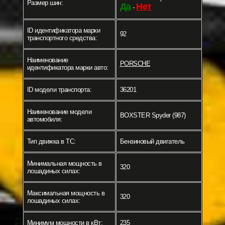
Размер шин:
Да
Нет
-
ID идентификатора марки
92
транспортного средства:
Наименование
PORSCHE
идентификатора марки авто:
ID модели транспорта:
36201
Наименование модели
BOXSTER Spyder (987)
автомобиля:
Тип движка в ТС:
Бензиновый двигатель
Минимальная мощность в
320
лошадиных силах:
Максимальная мощность в
320
лошадиных силах:
Минимум мощности в кВт:
235