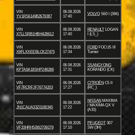
VIN
06.08.2026
VOLVO
S60 I (384)
YV1RS614982679387
17:40
VIN
06.08.2026
RENAULT
LOGAN
X7LLSRB1HBH428612
17:40
I (LS_)
VIN
06.08.2026
FORD
FOCUS III
X9FLXXEEBLCK27475
17:34
Turnier
VIN
06.08.2026
SSANGYONG
KPTA0A18SHP248286
17:31
KORANDO (CK)
VIN
06.08.2026
CITROËN
C5 II
VF7RCRFJF76774203
17:27
(RC_)
NISSAN
MAXIMA
VIN
06.08.2026
/ MAXIMA QX V
JN1CAUA33Z0180345
17:22
(A33)
VIN
06.08.2026
PEUGEOT
307
VF33HRHSB82709278
17:10
SW (3H)