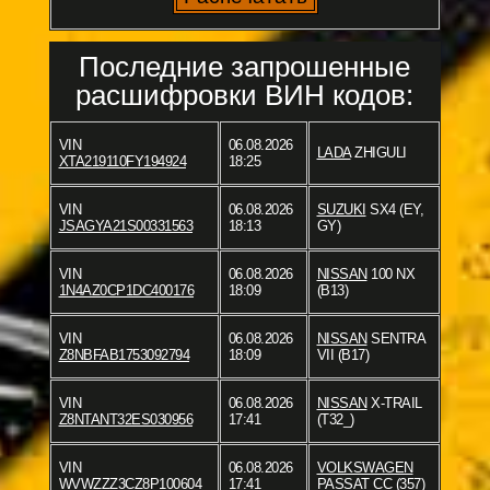
Последние запрошенные
расшифровки ВИН кодов:
VIN
06.08.2026
LADA
ZHIGULI
XTA219110FY194924
18:25
VIN
06.08.2026
SUZUKI
SX4 (EY,
JSAGYA21S00331563
18:13
GY)
VIN
06.08.2026
NISSAN
100 NX
1N4AZ0CP1DC400176
18:09
(B13)
VIN
06.08.2026
NISSAN
SENTRA
Z8NBFAB1753092794
18:09
VII (B17)
VIN
06.08.2026
NISSAN
X-TRAIL
Z8NTANT32ES030956
17:41
(T32_)
VIN
06.08.2026
VOLKSWAGEN
WVWZZZ3CZ8P100604
17:41
PASSAT CC (357)