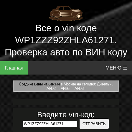
Все о vin коде
WP1ZZZ92ZHLA61271.
Проверка авто по ВИН коду
Главная
МЕНЮ ☰
Средние цены на бензин
в Москве на сегодня: Дизель - ,
АИ92 - , АИ95 - , АИ98 -
Введите vin-код: