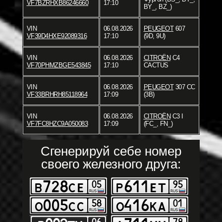
VF7BZRHXB86246660
17:10
BY_, BZ_)
VIN
06.08.2026
PEUGEOT
607
VF39D4HXE92089316
17:10
(9D, 9U)
VIN
06.08.2026
CITROËN
C4
VF70PHMZBGE543845
17:10
CACTUS
VIN
06.08.2026
PEUGEOT
307 CC
VF33BRHRH85118964
17:09
(3B)
VIN
06.08.2026
CITROËN
C3 I
VF7FC8HZC9A050083
17:09
(FC_, FN_)
Сгенерируй себе номер
своего железного друга: