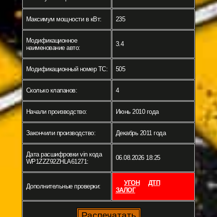
Максимум мощности в кВт:
235
Модификационное
3.4
наименование авто:
Модификационный номер ТС:
505
Сколько клапанов:
4
Начали производство:
Июнь 2010 года
Закончили производство:
Декабрь 2011 года
Дата расшифровки vin кода
06.08.2026 18:25
WP1ZZZ92ZHLA61271:
УГОН
ДТП
Дополнительные проверки:
ЗАЛОГ