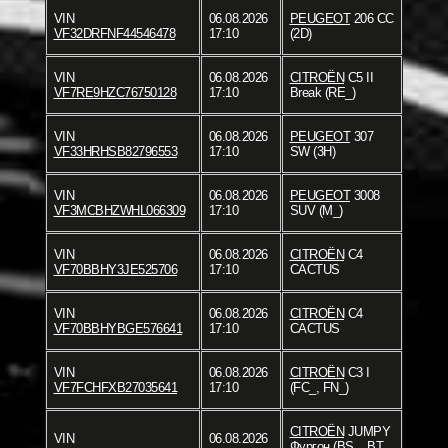
VIN
06.08.2026
PEUGEOT
206 CC
VF32DRFNF44546478
17:10
(2D)
VIN
06.08.2026
CITROËN
C5 II
VF7RE9HZC76750128
17:10
Break (RE_)
VIN
06.08.2026
PEUGEOT
307
VF33HRHSB82796553
17:10
SW (3H)
VIN
06.08.2026
PEUGEOT
3008
VF3MCBHZWHL066309
17:10
SUV (M_)
VIN
06.08.2026
CITROËN
C4
VF70BBHY3JE525706
17:10
CACTUS
VIN
06.08.2026
CITROËN
C4
VF70BBHYBGE576641
17:10
CACTUS
VIN
06.08.2026
CITROËN
C3 I
VF7FCHFXB27035641
17:10
(FC_, FN_)
CITROËN
JUMPY
VIN
06.08.2026
Фургон (BS_, BT_,