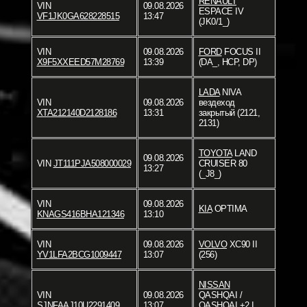
RENAULT
VIN
09.08.2026
ESPACE IV
VF1JK0GA628228515
13:47
(JK0/1_)
VIN
09.08.2026
FORD
FOCUS II
X9F5XXEED57M28769
13:39
(DA_, HCP, DP)
LADA
NIVA
VIN
09.08.2026
вездеход
XTA212140D2128186
13:31
закрытый (2121,
2131)
TOYOTA
LAND
09.08.2026
VIN
JT111PJA508000029
CRUISER 80
13:27
(_J8_)
VIN
09.08.2026
KIA
OPTIMA
KNAGS416BHA121346
13:10
VIN
09.08.2026
VOLVO
XC90 II
YV1LFA2BCG1009447
13:07
(256)
NISSAN
VIN
09.08.2026
QASHQAI /
SJNFAAJ10U2291409
13:07
QASHQAI +2 I