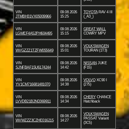
VIN
09.08.2026
TOYOTA
RAV 4 III
JTMBH31VX05009966
15:25
(_A3_)
VIN
09.08.2026
GREAT WALL
LGWEF4A52PH604495
15:15
COWRY MPV
VIN
09.08.2026
VOLKSWAGEN
WVGZZZ1TZFW055649
15:01
TOURAN (1T3)
VIN
09.08.2026
NISSAN
JUKE
SJNFBAF15U6174244
14:42
(F15)
VIN
09.08.2026
VOLVO
XC90 I
YV1CM716681481070
14:38
(275)
VIN
09.08.2026
CHERY
CHANCE
LVVDB21B2ND369911
14:34
Hatchback
VOLKSWAGEN
VIN
09.08.2026
PASSAT Variant
WVWZZZ3CZHE016215
14:27
(3C5)