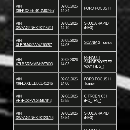
VIN
09.08.2026
FORD
FOCUS III
X9FKXXEEBKDM02457
14:24
VIN
09.08.2026
SKODA
RAPID
XW8AG2NHXJK115791
14:19
(NH3)
VIN
09.08.2026
SCANIA
3 - series
XLERM4X2A04270057
14:05
RENAULT
VIN
09.08.2026
SANDERO/STEP
X7LBSRBYABH367093
14:03
WAY I (BS_)
VIN
09.08.2026
FORD
FOCUS III
X9FLXXEEBLCE41246
14:00
Turnier
VIN
09.08.2026
CITROËN
C3 I
VF7FCKFVC28597843
13:55
(FC_, FN_)
VIN
09.08.2026
SKODA
RAPID
XW8AG4NHXJK120744
13:54
(NH3)