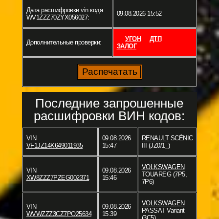
Дата расшифровки vin кода
09.08.2026 15:52
WV1ZZZ70ZYX056027:
УГОН
ДТП
Дополнительные проверки:
ЗАЛОГ
Последние запрошенные
расшифровки ВИН кодов:
VIN
09.08.2026
RENAULT
SCÉNIC
VF1JZ14K649011935
15:47
III (JZ0/1_)
VOLKSWAGEN
VIN
09.08.2026
TOUAREG (7P5,
XW8ZZZ7PZEG002371
15:46
7P6)
VOLKSWAGEN
VIN
09.08.2026
PASSAT Variant
WVWZZZ3CZ7PO25634
15:39
(3C5)