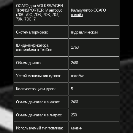
ОСАГО для VOLKSWAGEN
TRANSPORTER IV автобус
Калькулятор ОСАГО
(70B, 70C, 7DB, 7DK, 70J,
онлайн
70K, 7DC, 7:
Система тормозов:
гидравлический
ID идентификатора
1768
автомобиля в TecDoc:
Объем движка:
2461
У этой машины тип кузова:
автобус
Количество цилиндров:
5
Объем двигателя в кубах:
2461
Объем двигателя в литрах:
250
Используемый тип топлива:
бензин