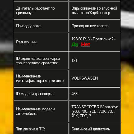
Двигатель работает по
Впрыскивание во впускной
принципу:
коллектор/Карбюратор
Привод у авто:
Привод на все колеса
195/60 R16 - Правильно? -
Размер шин:
Да
Нет
-
ID идентификатора марки
121
транспортного средства:
Наименование
VOLKSWAGEN
идентификатора марки авто:
ID модели транспорта:
463
TRANSPORTER IV автобус
Наименование модели
(70B, 70C, 7DB, 7DK, 70J,
автомобиля:
70K, 7DC, 7
Тип движка в ТС:
Бензиновый двигатель