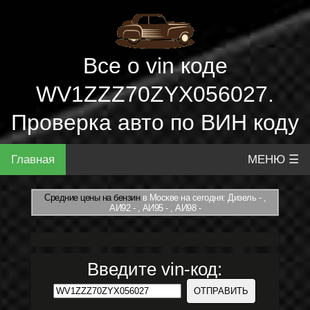
Все о vin коде
WV1ZZZ70ZYX056027.
Проверка авто по ВИН коду
Главная
МЕНЮ ☰
Средние цены на бензин
в Москве на сегодня: Дизель - ,
АИ92 - , АИ95 - , АИ98 -
Введите vin-код: