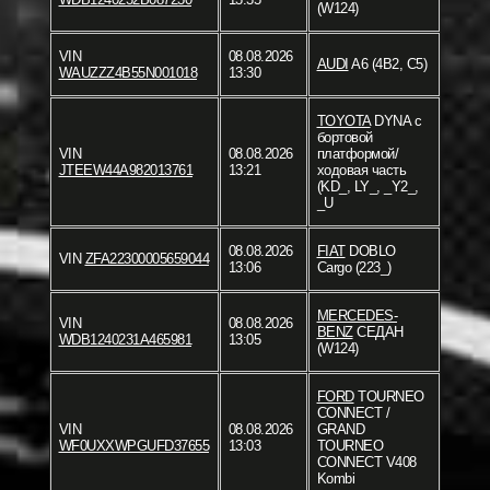
(W124)
VIN
08.08.2026
AUDI
A6 (4B2, C5)
WAUZZZ4B55N001018
13:30
TOYOTA
DYNA c
бортовой
VIN
08.08.2026
платформой/
JTEEW44A982013761
13:21
ходовая часть
(KD_, LY_, _Y2_,
_U
08.08.2026
FIAT
DOBLO
VIN
ZFA22300005659044
13:06
Cargo (223_)
MERCEDES-
VIN
08.08.2026
BENZ
СЕДАН
WDB1240231A465981
13:05
(W124)
FORD
TOURNEO
CONNECT /
VIN
08.08.2026
GRAND
WF0UXXWPGUFD37655
13:03
TOURNEO
CONNECT V408
Kombi