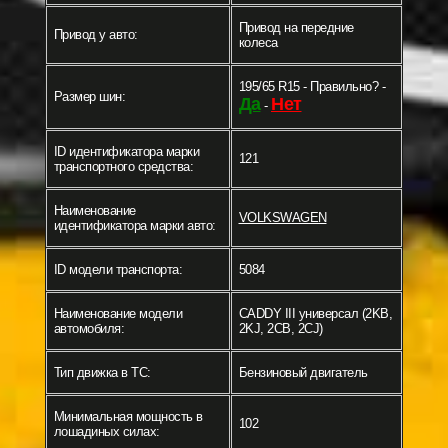
Привод на передние
Привод у авто:
колеса
195/65 R15 - Правильно? -
Размер шин:
Да
Нет
-
ID идентификатора марки
121
транспортного средства:
Наименование
VOLKSWAGEN
идентификатора марки авто:
ID модели транспорта:
5084
Наименование модели
CADDY III универсал (2KB,
автомобиля:
2KJ, 2CB, 2CJ)
Тип движка в ТС:
Бензиновый двигатель
Минимальная мощность в
102
лошадиных силах: