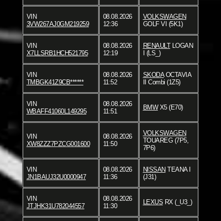
VIN
08.08.2026
VOLKSWAGEN
3VW267AJ0GM219259
12:36
GOLF VI (5K1)
VIN
08.08.2026
RENAULT
LOGAN
X7LLSRB1HCH521795
12:19
I (LS_)
VIN
08.08.2026
SKODA
OCTAVIA
TMBGK41Z9CB******
11:52
II Combi (1Z5)
VIN
08.08.2026
BMW
X5 (E70)
WBAFF41060L149295
11:51
VOLKSWAGEN
VIN
08.08.2026
TOUAREG (7P5,
XW8ZZZ7PZCG001600
11:50
7P6)
VIN
08.08.2026
NISSAN
TEANA I
JN1BAUJ32U0000947
11:36
(J31)
VIN
08.08.2026
LEXUS
RX (_U3_)
JTJHK31U782044557
11:30