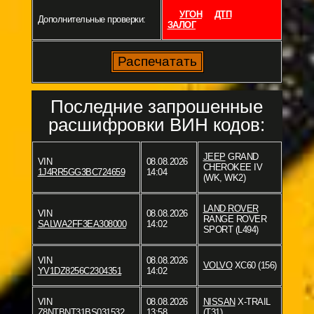
УГОН
ДТП
Дополнительные проверки:
ЗАЛОГ
Последние запрошенные
расшифровки ВИН кодов:
JEEP
GRAND
VIN
08.08.2026
CHEROKEE IV
1J4RR5GG3BC724659
14:04
(WK, WK2)
LAND ROVER
VIN
08.08.2026
RANGE ROVER
SALWA2FF3EA308000
14:02
SPORT (L494)
VIN
08.08.2026
VOLVO
XC60 (156)
YV1DZ8256C2304351
14:02
VIN
08.08.2026
NISSAN
X-TRAIL
Z8NTBNT31BS031532
13:58
(T31)