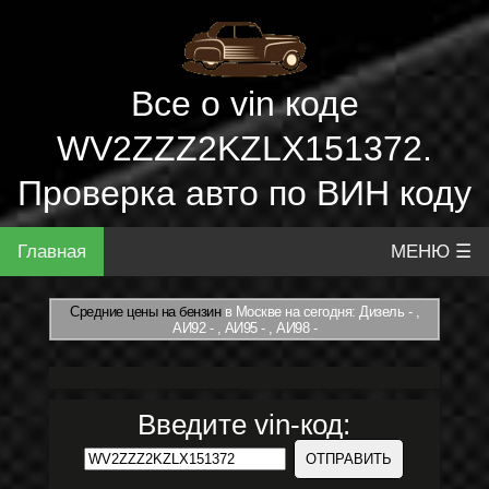
Все о vin коде
WV2ZZZ2KZLX151372.
Проверка авто по ВИН коду
Главная
МЕНЮ ☰
Средние цены на бензин
в Москве на сегодня: Дизель - ,
АИ92 - , АИ95 - , АИ98 -
Введите vin-код: