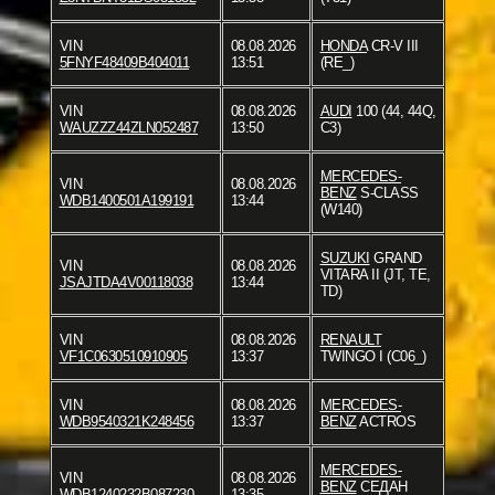
VIN
08.08.2026
HONDA
CR-V III
5FNYF48409B404011
13:51
(RE_)
VIN
08.08.2026
AUDI
100 (44, 44Q,
WAUZZZ44ZLN052487
13:50
C3)
MERCEDES-
VIN
08.08.2026
BENZ
S-CLASS
WDB1400501A199191
13:44
(W140)
SUZUKI
GRAND
VIN
08.08.2026
VITARA II (JT, TE,
JSAJTDA4V00118038
13:44
TD)
VIN
08.08.2026
RENAULT
VF1C0630510910905
13:37
TWINGO I (C06_)
VIN
08.08.2026
MERCEDES-
WDB9540321K248456
13:37
BENZ
ACTROS
MERCEDES-
VIN
08.08.2026
BENZ
СЕДАН
WDB1240232B087230
13:35