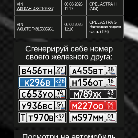
VIN
08.08.2026
OPEL
ASTRA H
W0L0AHL4882102537
11:17
(A04)
OPEL
ASTRA G
VIN
08.08.2026
Наклонная задняя
W0L0TGF4815305961
11:16
часть (T98)
Сгенерируй себе номер
своего железного друга:
Посмотри на автомобиль