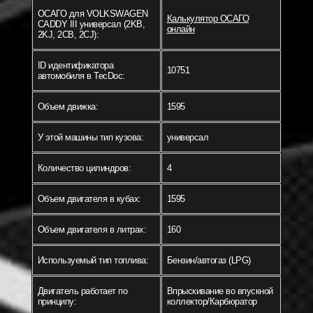
ОСАГО для VOLKSWAGEN
Калькулятор ОСАГО
CADDY III универсал (2KB,
онлайн
2KJ, 2CB, 2CJ):
ID идентификатора
10751
автомобиля в TecDoc:
Объем движка:
1595
У этой машины тип кузова:
универсал
Количество цилиндров:
4
Объем двигателя в кубах:
1595
Объем двигателя в литрах:
160
Используемый тип топлива:
Бензин/автогаз (LPG)
Двигатель работает по
Впрыскивание во впускной
принципу:
коллектор/Карбюратор