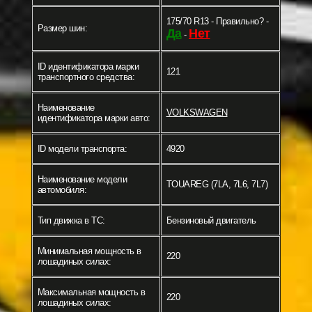
175/70 R13 - Правильно? -
Размер шин:
Да
Нет
-
ID идентификатора марки
121
транспортного средства:
Наименование
VOLKSWAGEN
идентификатора марки авто:
ID модели транспорта:
4920
Наименование модели
TOUAREG (7LA, 7L6, 7L7)
автомобиля:
Тип движка в ТС:
Бензиновый двигатель
Минимальная мощность в
220
лошадиных силах:
Максимальная мощность в
220
лошадиных силах: