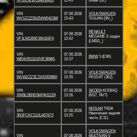
VF33E9HXC84830453
13:45
Break (3E)
VIN
07.08.2026
VOLKSWAGEN
WVGZZZ5NZMW041098
13:43
TIGUAN (5N_)
RENAULT
VIN
07.08.2026
MEGANE II седан
VF1LM1B0E38416974
13:42
(LM0/1_)
VIN
07.08.2026
BMW
3 (E90)
WBAVB11010VE38985
13:37
VIN
07.08.2026
VOLKSWAGEN
WVWZZZ3CZAE003860
13:35
PASSAT (362)
VIN
07.08.2026
SKODA
KODIAQ
XW8LD6NS5MH411128
13:26
(NS7, NV7)
NISSAN
TIIDA
VIN
07.08.2026
Наклонная задняя
3N1FCAC11UL467673
13:25
часть (C11)
VOLKSWAGEN
VIN
07.08.2026
MULTIVAN V