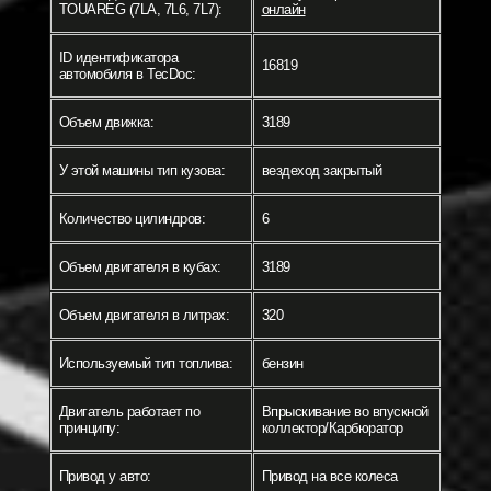
TOUAREG (7LA, 7L6, 7L7):
онлайн
ID идентификатора
16819
автомобиля в TecDoc:
Объем движка:
3189
У этой машины тип кузова:
вездеход закрытый
Количество цилиндров:
6
Объем двигателя в кубах:
3189
Объем двигателя в литрах:
320
Используемый тип топлива:
бензин
Двигатель работает по
Впрыскивание во впускной
принципу:
коллектор/Карбюратор
Привод у авто:
Привод на все колеса