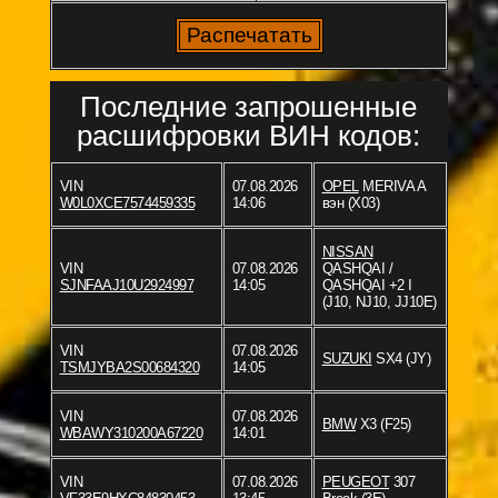
Последние запрошенные
расшифровки ВИН кодов:
VIN
07.08.2026
OPEL
MERIVA A
W0L0XCE7574459335
14:06
вэн (X03)
NISSAN
VIN
07.08.2026
QASHQAI /
SJNFAAJ10U2924997
14:05
QASHQAI +2 I
(J10, NJ10, JJ10E)
VIN
07.08.2026
SUZUKI
SX4 (JY)
TSMJYBA2S00684320
14:05
VIN
07.08.2026
BMW
X3 (F25)
WBAWY310200A67220
14:01
VIN
07.08.2026
PEUGEOT
307