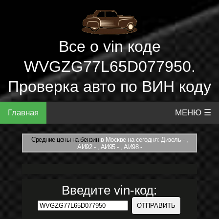
Все о vin коде
WVGZG77L65D077950.
Проверка авто по ВИН коду
Главная
МЕНЮ ☰
Средние цены на бензин
в Москве на сегодня: Дизель - ,
АИ92 - , АИ95 - , АИ98 -
Введите vin-код: