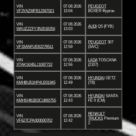
VIN
07.08.2026
PEUGEOT
VF3YAZMFB12367021
13:04
BOXER Фургон
VIN
07.08.2026
AUDI
Q5 (FYB)
WAUZZZFY3N2018256
13:03
VIN
07.08.2026
PEUGEOT
307
VF33ANFUE82279511
12:59
(3A/C)
VIN
07.08.2026
LADA
TOSCANA
XTAKS045LJ1087732
12:56
(2107)
VIN
07.08.2026
HYUNDAI
GETZ
KMHBU51HP4U201945
12:49
(TB)
VIN
07.08.2026
HYUNDAI
SANTA
KMHSH81BDCU883755
12:43
FÉ II (CM)
RENAULT
VIN
07.08.2026
TRUCKS
Premium
VF627CPA000000702
12:42
2