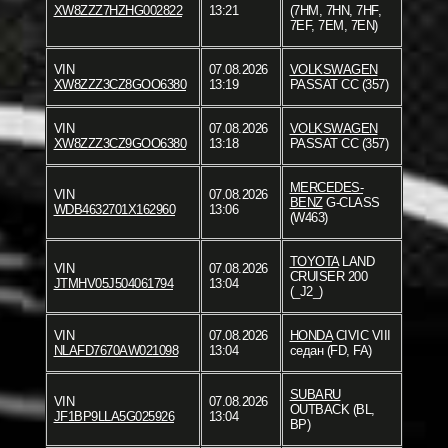
XW8ZZZ7HZHG002822
13:21
(7HM, 7HN, 7HF,
7EF, 7EM, 7EN)
VIN
07.08.2026
VOLKSWAGEN
XW8ZZZ3CZ8GOO6380
13:19
PASSAT CC (357)
VIN
07.08.2026
VOLKSWAGEN
XW8ZZZ3CZ9GOO6380
13:18
PASSAT CC (357)
MERCEDES-
VIN
07.08.2026
BENZ
G-CLASS
WDB4632701X162960
13:06
(W463)
TOYOTA
LAND
VIN
07.08.2026
CRUISER 200
JTMHV05J504061794
13:04
(_J2_)
VIN
07.08.2026
HONDA
CIVIC VIII
NLAFD7670AW021098
13:04
седан (FD, FA)
SUBARU
VIN
07.08.2026
OUTBACK (BL,
JF1BP9LLA5G025926
13:04
BP)