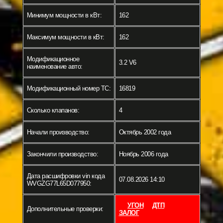
Минимум мощности в кВт:
162
Максимум мощности в кВт:
162
Модификационное
3.2 V6
наименование авто:
Модификационный номер ТС:
16819
Сколько клапанов:
4
Начали производство:
Октябрь 2002 года
Закончили производство:
Ноябрь 2006 года
Дата расшифровки vin кода
07.08.2026 14:10
WVGZG77L65D077950:
УГОН
ДТП
Дополнительные проверки:
ЗАЛОГ