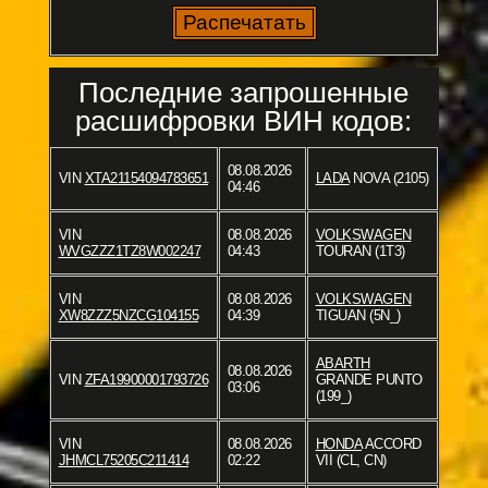
Последние запрошенные
расшифровки ВИН кодов:
08.08.2026
VIN
XTA21154094783651
LADA
NOVA (2105)
04:46
VIN
08.08.2026
VOLKSWAGEN
WVGZZZ1TZ8W002247
04:43
TOURAN (1T3)
VIN
08.08.2026
VOLKSWAGEN
XW8ZZZ5NZCG104155
04:39
TIGUAN (5N_)
ABARTH
08.08.2026
VIN
ZFA19900001793726
GRANDE PUNTO
03:06
(199_)
VIN
08.08.2026
HONDA
ACCORD
JHMCL75205C211414
02:22
VII (CL, CN)