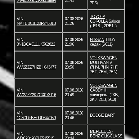
XW8ZZZ61ZKG016994
21:41
7P6)
TOYOTA
VIN
07.08.2026
COROLLA Saloon
NMTBB0JE20R245813
21:26
(_E18_, ZRE1_)
VIN
07.08.2026
NISSAN
TIIDA
3N1BCAC11UK562822
21:06
седан (SC11)
VOLKSWAGEN
VIN
07.08.2026
MULTIVAN V
WV2ZZZ7HZBH043477
20:50
(7HM, 7HN, 7HF,
7EF, 7EM, 7EN)
VOLKSWAGEN
VIN
07.08.2026
CADDY III
WV2ZZZ2KZCX073116
20:49
универсал (2KB,
2KJ, 2CB, 2CJ)
VIN
07.08.2026
DODGE
DART
1C3CDFBH0DD647959
20:46
MERCEDES-
VIN
07.08.2026
BENZ
GLK-CLASS
WDC2049871F515515
20:44