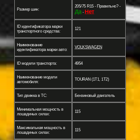
205/75 R15 - Правильно? -
Размер шин:
Да
Нет
-
ID идентификатора марки
121
транспортного средства:
Наименование
VOLKSWAGEN
идентификатора марки авто:
ID модели транспорта:
4954
Наименование модели
TOURAN (1T1, 1T2)
автомобиля:
Тип движка в ТС:
Бензиновый двигатель
Минимальная мощность в
115
лошадиных силах:
Максимальная мощность в
115
лошадиных силах: