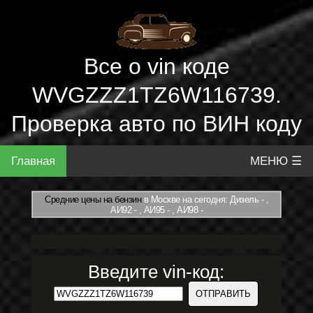
Все о vin коде
WVGZZZ1TZ6W116739.
Проверка авто по ВИН коду
Главная
МЕНЮ ☰
Средние цены на бензин
в Москве на сегодня: Дизель - ,
АИ92 - , АИ95 - , АИ98 -
Введите vin-код: