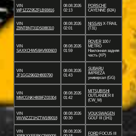
VIN
08.08.2026
PORSCHE
WP1ZZZ95ZFLB93816
02:13
CAYENNE (92A)
VIN
08.08.2026
NISSAN
X-TRAIL
Z8NTBNT31DS088310
02:01
(T31)
ROVER
100 /
VIN
08.08.2026
METRO
SAXXCHWS8AV800603
01:59
Наклонная задняя
часть (XP)
SUBARU
VIN
08.08.2026
IMPREZA
JF1GG29602H800790
01:43
универсал (GG)
MITSUBISHI
VIN
08.08.2026
OUTLANDER II
MMCGNKH809FZ03304
01:42
(CW_W)
VIN
08.08.2026
VOLKSWAGEN
WVWZZZ1HZTW189018
00:30
GOLF III (1H1)
VIN
08.08.2026
FORD
FOCUS III
X9FKXXEEBKCR69005
00:18