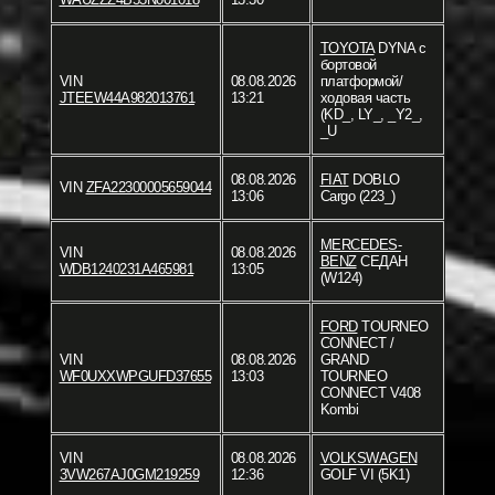
TOYOTA
DYNA c
бортовой
VIN
08.08.2026
платформой/
JTEEW44A982013761
13:21
ходовая часть
(KD_, LY_, _Y2_,
_U
08.08.2026
FIAT
DOBLO
VIN
ZFA22300005659044
13:06
Cargo (223_)
MERCEDES-
VIN
08.08.2026
BENZ
СЕДАН
WDB1240231A465981
13:05
(W124)
FORD
TOURNEO
CONNECT /
VIN
08.08.2026
GRAND
WF0UXXWPGUFD37655
13:03
TOURNEO
CONNECT V408
Kombi
VIN
08.08.2026
VOLKSWAGEN
3VW267AJ0GM219259
12:36
GOLF VI (5K1)