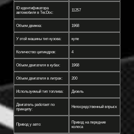
ID идентификатора
11257
автомобиля в TecDoc:
Объем движка:
1968
У этой машины тип кузова:
купе
Количество цилиндров:
4
Объем двигателя в кубах:
1968
Объем двигателя в литрах:
200
Используемый тип топлива:
Дизель
Двигатель работает по
Непосредственный впрыск
принципу:
Привод на передние
Привод у авто:
колеса