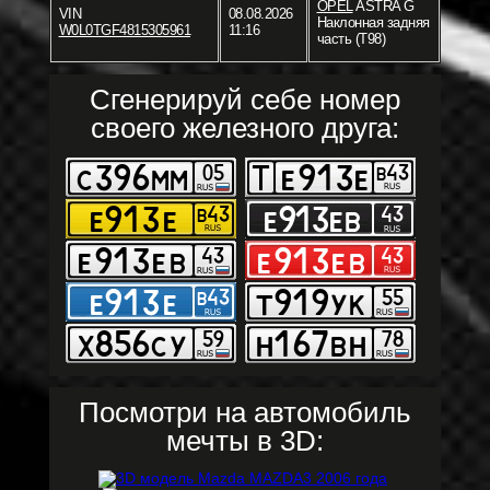
OPEL
ASTRA G
VIN
08.08.2026
Наклонная задняя
W0L0TGF4815305961
11:16
часть (T98)
Сгенерируй себе номер
своего железного друга:
Посмотри на автомобиль
мечты в 3D: