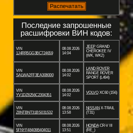
Последние запрошенные
расшифровки ВИН кодов:
JEEP
GRAND
VIN
08.08.2026
CHEROKEE IV
1J4RR5GG3BC724659
14:04
(WK, WK2)
LAND ROVER
VIN
08.08.2026
RANGE ROVER
SALWA2FF3EA308000
14:02
SPORT (L494)
VIN
08.08.2026
VOLVO
XC60 (156)
YV1DZ8256C2304351
14:02
VIN
08.08.2026
NISSAN
X-TRAIL
Z8NTBNT31BS031532
13:58
(T31)
VIN
08.08.2026
HONDA
CR-V III
5FNYF48409B404011
13:51
(RE_)