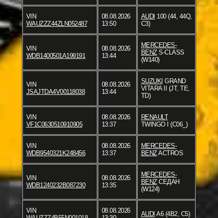
VIN
08.08.2026
AUDI
100 (44, 44Q,
WAUZZZ44ZLN052487
13:50
C3)
MERCEDES-
VIN
08.08.2026
BENZ
S-CLASS
WDB1400501A199191
13:44
(W140)
SUZUKI
GRAND
VIN
08.08.2026
VITARA II (JT, TE,
JSAJTDA4V00118038
13:44
TD)
VIN
08.08.2026
RENAULT
VF1C0630510910905
13:37
TWINGO I (C06_)
VIN
08.08.2026
MERCEDES-
WDB9540321K248456
13:37
BENZ
ACTROS
MERCEDES-
VIN
08.08.2026
BENZ
СЕДАН
WDB1240232B087230
13:35
(W124)
VIN
08.08.2026
AUDI
A6 (4B2, C5)
WAUZZZ4B55N001018
13:30