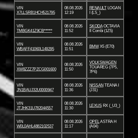
VIN
08.08.2026
RENAULT
LOGAN
X7LLSRB1HCH521795
12:19
I (LS_)
VIN
08.08.2026
SKODA
OCTAVIA
TMBGK41Z9CB******
11:52
II Combi (1Z5)
VIN
08.08.2026
BMW
X5 (E70)
WBAFF41060L149295
11:51
VOLKSWAGEN
VIN
08.08.2026
TOUAREG (7P5,
XW8ZZZ7PZCG001600
11:50
7P6)
VIN
08.08.2026
NISSAN
TEANA I
JN1BAUJ32U0000947
11:36
(J31)
VIN
08.08.2026
LEXUS
RX (_U3_)
JTJHK31U782044557
11:30
VIN
08.08.2026
OPEL
ASTRA H
W0L0AHL4882102537
11:17
(A04)