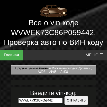
Все о vin коде
WVWEK73C86P059442.
Проверка авто по ВИН коду
Главная
МЕНЮ ☰
Средние цены на бензин
в Москве на сегодня: Дизель - ,
АИ92 - , АИ95 - , АИ98 -
Введите vin-код: