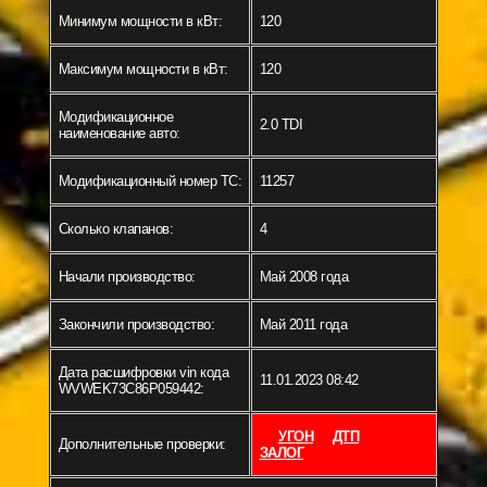
Минимум мощности в кВт:
120
Максимум мощности в кВт:
120
Модификационное
2.0 TDI
наименование авто:
Модификационный номер ТС:
11257
Сколько клапанов:
4
Начали производство:
Май 2008 года
Закончили производство:
Май 2011 года
Дата расшифровки vin кода
11.01.2023 08:42
WVWEK73C86P059442:
УГОН
ДТП
Дополнительные проверки:
ЗАЛОГ