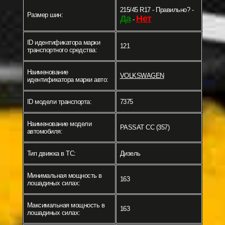
215/45 R17 - Правильно? -
Размер шин:
Да
Нет
-
ID идентификатора марки
121
транспортного средства:
Наименование
VOLKSWAGEN
идентификатора марки авто:
ID модели транспорта:
7375
Наименование модели
PASSAT CC (357)
автомобиля:
Тип движка в ТС:
Дизель
Минимальная мощность в
163
лошадиных силах:
Максимальная мощность в
163
лошадиных силах: