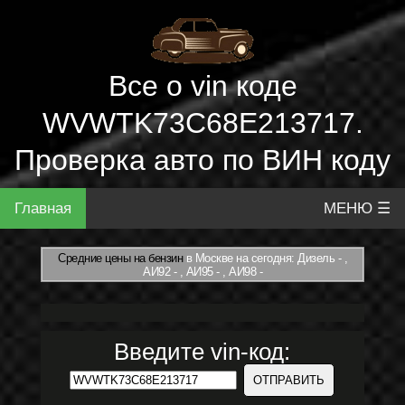
Все о vin коде
WVWTK73C68E213717.
Проверка авто по ВИН коду
Главная
МЕНЮ ☰
Средние цены на бензин
в Москве на сегодня: Дизель - ,
АИ92 - , АИ95 - , АИ98 -
Введите vin-код: