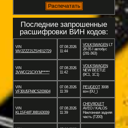
Последние запрошенные
расшифровки ВИН кодов:
VOLKSWAGEN
LT
VIN
07.08.2026
28-35 I автобус
WV2ZZZ21ZSH012729
11:44
(281-363)
VOLKSWAGEN
VIN
07.08.2026
NEW BEETLE
3VWCC21CXYM******
11:42
(9C1, 1C1)
VIN
07.08.2026
PEUGEOT
3008
VF30U5FN8CS203604
11:39
вэн (0U_)
CHEVROLET
VIN
07.08.2026
AVEO / KALOS
KL1SF48TJ8B163039
11:39
Наклонная задняя
часть (T200)