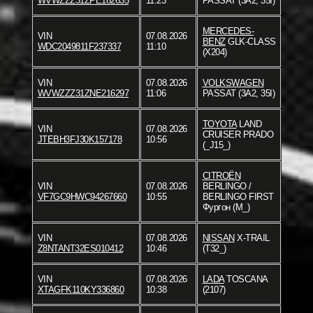
WVWZZZ31ZPE182635
11:23
PASSAT (3A2, 35I)
MERCEDES-
VIN
07.08.2026
BENZ
GLK-CLASS
WDC2049811F237337
11:10
(X204)
VIN
07.08.2026
VOLKSWAGEN
WVWZZZ31ZNE216297
11:06
PASSAT (3A2, 35I)
TOYOTA
LAND
VIN
07.08.2026
CRUISER PRADO
JTEBH3FJ30K157178
10:56
(_J15_)
CITROËN
VIN
07.08.2026
BERLINGO /
VF7GC9HWC94267660
10:55
BERLINGO FIRST
Фургон (M_)
VIN
07.08.2026
NISSAN
X-TRAIL
Z8NTANT32ES010412
10:46
(T32_)
VIN
07.08.2026
LADA
TOSCANA
XTAGFK110KY336860
10:38
(2107)