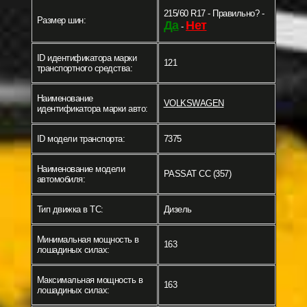
215/60 R17 - Правильно? -
Размер шин:
Да
Нет
-
ID идентификатора марки
121
транспортного средства:
Наименование
VOLKSWAGEN
идентификатора марки авто:
ID модели транспорта:
7375
Наименование модели
PASSAT CC (357)
автомобиля:
Тип движка в ТС:
Дизель
Минимальная мощность в
163
лошадиных силах:
Максимальная мощность в
163
лошадиных силах: