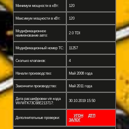
Минимум мощности в кВт:
120
Максимум мощности в кВт:
120
Модификационное
2.0 TDI
наименование авто:
Модификационный номер ТС:
11257
Сколько клапанов:
4
Начали производство:
Май 2008 года
Закончили производство:
Май 2011 года
Дата расшифровки vin кода
30.10.2019 15:50
WVWTK73C68E213717:
УГОН
ДТП
Дополнительные проверки:
ЗАЛОГ