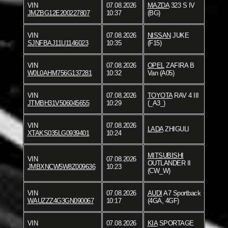
VIN
07.08.2026
MAZDA
323 S IV
JMZBG12E200227807
10:37
(BG)
VIN
07.08.2026
NISSAN
JUKE
SJNFBAJ11U1146023
10:35
(F15)
VIN
07.08.2026
OPEL
ZAFIRA B
W0L0AHM756G137281
10:32
Van (A05)
VIN
07.08.2026
TOYOTA
RAV 4 III
JTMBH31V506045655
10:29
(_A3_)
VIN
07.08.2026
LADA
ZHIGULI
XTAKS035LG0939401
10:24
MITSUBISHI
VIN
07.08.2026
OUTLANDER II
JMBXNCW5W8Z009636
10:23
(CW_W)
VIN
07.08.2026
AUDI
A7 Sportback
WAUZZZ4G3GN090067
10:17
(4GA, 4GF)
VIN
07.08.2026
KIA
SPORTAGE