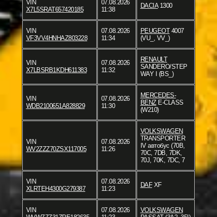
VIN
07.08.2026
DACIA
1300
X7L5SRAT657420185
11:38
VIN
07.08.2026
PEUGEOT
4007
VF3VV4HNHAZ803228
11:34
(VU_, VV_)
RENAULT
VIN
07.08.2026
SANDERO/STEP
X7LBSRB1KDH611383
11:32
WAY I (BS_)
MERCEDES-
VIN
07.08.2026
BENZ
E-CLASS
WDB2100651A828829
11:30
(W210)
VOLKSWAGEN
TRANSPORTER
VIN
07.08.2026
IV автобус (70B,
WV2ZZZ70ZSX117005
11:26
70C, 7DB, 7DK,
70J, 70K, 7DC, 7
VIN
07.08.2026
DAF
XF
XLRTEH4300G279387
11:23
VIN
07.08.2026
VOLKSWAGEN