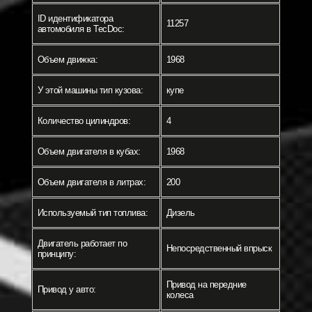
ID идентификатора
11257
автомобиля в TecDoc:
Объем движка:
1968
У этой машины тип кузова:
купе
Количество цилиндров:
4
Объем двигателя в кубах:
1968
Объем двигателя в литрах:
200
Используемый тип топлива:
Дизель
Двигатель работает по
Непосредственный впрыск
принципу:
Привод на передние
Привод у авто:
колеса