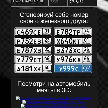
U5YPH81ADGL161681
10:12
(QL, QLE)
Сгенерируй себе номер
своего железного друга:
Посмотри на автомобиль
мечты в 3D: