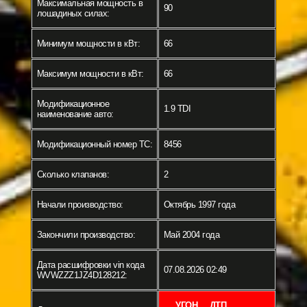
Максимальная мощность в
90
лошадиных силах:
Минимум мощности в кВт:
66
Максимум мощности в кВт:
66
Модификационное
1.9 TDI
наименование авто:
Модификационный номер ТС:
8456
Сколько клапанов:
2
Начали производство:
Октябрь 1997 года
Закончили производство:
Май 2004 года
Дата расшифровки vin кода
07.08.2026 02:49
WVWZZZ1JZ4D128212:
УГОН
ДТП