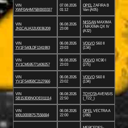
VIN
07.08.2026
OPEL
ZAFIRA B
XWF0AHM75B0003337
01:12
Van (A05)
NISSAN
MAXIMA
VIN
06.08.2026
/ MAXIMA QX IV
JN1CAUA32U0036208
23:08
(A32)
VIN
06.08.2026
VOLVO
S60 II
YV1FS40LDF1341993
23:03
(134)
VIN
06.08.2026
VOLVO
XC90 I
YV1CM595771409257
23:03
(275)
VIN
06.08.2026
VOLVO
S60 II
YV1FS485BC2127666
23:02
(134)
VIN
06.08.2026
TOYOTA
AVENSIS
SB153DBNOOE011114
22:50
(_T22_)
VIN
06.08.2026
OPEL
VECTRA A
W0L000087S7556694
22:00
(J89)
MERCEDES-