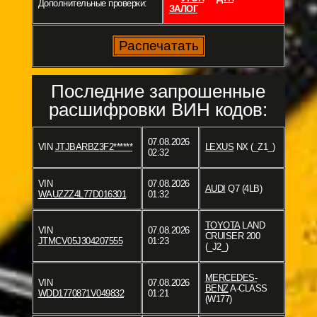
Дополнительные проверки:
ЗАЛОГ
Последние запрошенные
расшифровки ВИН кодов:
07.08.2026
VIN
JTJBARBZ3F2******
LEXUS
NX (_Z1_)
02:32
VIN
07.08.2026
AUDI
Q7 (4LB)
WAUZZZ4L77D016301
01:32
TOYOTA
LAND
VIN
07.08.2026
CRUISER 200
JTMCV05J304207555
01:23
(_J2_)
MERCEDES-
VIN
07.08.2026
BENZ
A-CLASS
WDD1770871V049832
01:21
(W177)