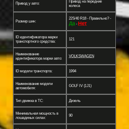
Привод на передние
Привод у авто:
колеса
225/40 R18 - Правильно? -
Размер шин:
Да
Нет
-
ID идентификатора марки
121
транспортного средства:
Наименование
VOLKSWAGEN
идентификатора марки авто:
ID модели транспорта:
1994
Наименование модели
GOLF IV (1J1)
автомобиля:
Тип движка в ТС:
Дизель
Минимальная мощность в
90
лошадиных силах: