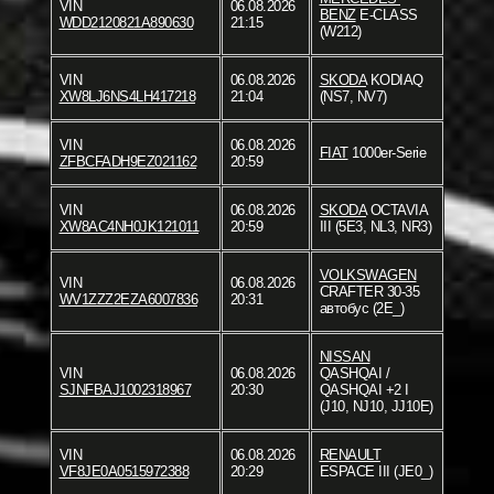
VIN
06.08.2026
BENZ
E-CLASS
WDD2120821A890630
21:15
(W212)
VIN
06.08.2026
SKODA
KODIAQ
XW8LJ6NS4LH417218
21:04
(NS7, NV7)
VIN
06.08.2026
FIAT
1000er-Serie
ZFBCFADH9EZ021162
20:59
VIN
06.08.2026
SKODA
OCTAVIA
XW8AC4NH0JK121011
20:59
III (5E3, NL3, NR3)
VOLKSWAGEN
VIN
06.08.2026
CRAFTER 30-35
WV1ZZZ2EZA6007836
20:31
автобус (2E_)
NISSAN
VIN
06.08.2026
QASHQAI /
SJNFBAJ1002318967
20:30
QASHQAI +2 I
(J10, NJ10, JJ10E)
VIN
06.08.2026
RENAULT
VF8JE0A0515972388
20:29
ESPACE III (JE0_)