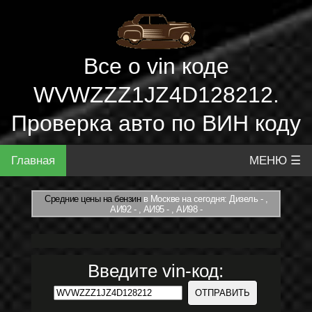
Все о vin коде
WVWZZZ1JZ4D128212.
Проверка авто по ВИН коду
Главная
МЕНЮ ☰
Средние цены на бензин
в Москве на сегодня: Дизель - ,
АИ92 - , АИ95 - , АИ98 -
Введите vin-код: