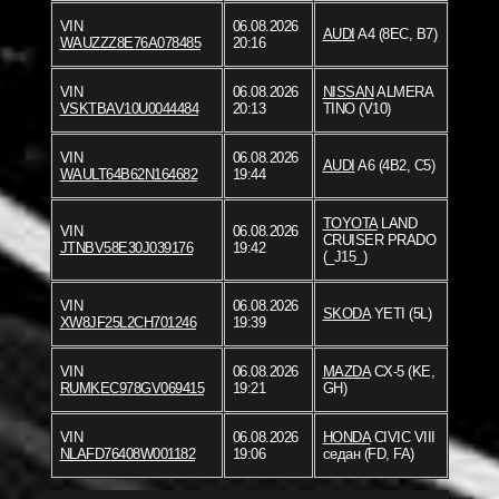
VIN
06.08.2026
AUDI
A4 (8EC, B7)
WAUZZZ8E76A078485
20:16
VIN
06.08.2026
NISSAN
ALMERA
VSKTBAV10U0044484
20:13
TINO (V10)
VIN
06.08.2026
AUDI
A6 (4B2, C5)
WAULT64B62N164682
19:44
TOYOTA
LAND
VIN
06.08.2026
CRUISER PRADO
JTNBV58E30J039176
19:42
(_J15_)
VIN
06.08.2026
SKODA
YETI (5L)
XW8JF25L2CH701246
19:39
VIN
06.08.2026
MAZDA
CX-5 (KE,
RUMKEC978GV069415
19:21
GH)
VIN
06.08.2026
HONDA
CIVIC VIII
NLAFD76408W001182
19:06
седан (FD, FA)