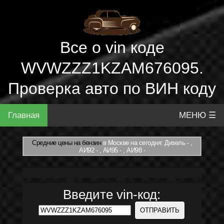
Все о vin коде
WVWZZZ1KZAM676095.
Проверка авто по ВИН коду
Главная
МЕНЮ ☰
Средние цены на бензин
в Москве на сегодня: Дизель - ,
АИ92 - , АИ95 - , АИ98 -
Введите vin-код: