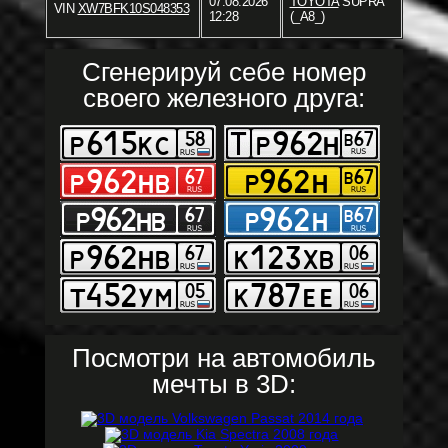
07.08.2026
TOYOTA
SUPRA
VIN
XW7BFK10S048353
12:28
(_A8_)
Сгенерируй себе номер
своего железного друга:
Посмотри на автомобиль
мечты в 3D: