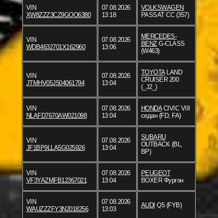
VIN
07.08.2026
VOLKSWAGEN
XW8ZZZ3CZ9GOO6380
13:18
PASSAT CC (357)
MERCEDES-
VIN
07.08.2026
BENZ
G-CLASS
WDB4632701X162960
13:06
(W463)
TOYOTA
LAND
VIN
07.08.2026
CRUISER 200
JTMHV05J504061794
13:04
(_J2_)
VIN
07.08.2026
HONDA
CIVIC VIII
NLAFD7670AW021098
13:04
седан (FD, FA)
SUBARU
VIN
07.08.2026
OUTBACK (BL,
JF1BP9LLA5G025926
13:04
BP)
VIN
07.08.2026
PEUGEOT
VF3YAZMFB12367021
13:04
BOXER Фургон
VIN
07.08.2026
AUDI
Q5 (FYB)
WAUZZZFY3N2018256
13:03