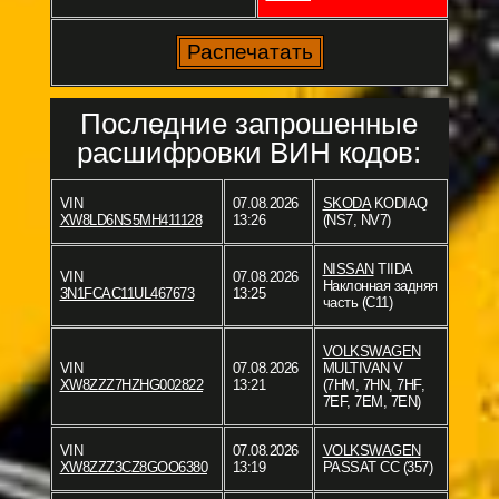
Последние запрошенные
расшифровки ВИН кодов:
VIN
07.08.2026
SKODA
KODIAQ
XW8LD6NS5MH411128
13:26
(NS7, NV7)
NISSAN
TIIDA
VIN
07.08.2026
Наклонная задняя
3N1FCAC11UL467673
13:25
часть (C11)
VOLKSWAGEN
VIN
07.08.2026
MULTIVAN V
XW8ZZZ7HZHG002822
13:21
(7HM, 7HN, 7HF,
7EF, 7EM, 7EN)
VIN
07.08.2026
VOLKSWAGEN
XW8ZZZ3CZ8GOO6380
13:19
PASSAT CC (357)