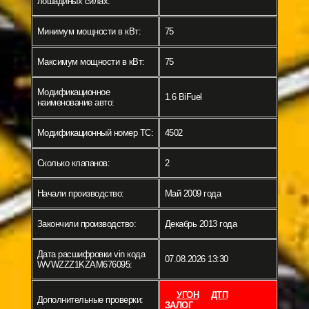
лошадиных силах:
Минимум мощности в кВт:
75
Максимум мощности в кВт:
75
Модификационное
1.6 BiFuel
наименование авто:
Модификационный номер ТС:
4502
Сколько клапанов:
2
Начали производство:
Май 2009 года
Закончили производство:
Декабрь 2013 года
Дата расшифровки vin кода
07.08.2026 13:30
WVWZZZ1KZAM676095:
УГОН
ДТП
Дополнительные проверки:
ЗАЛОГ