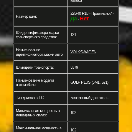
колеса
225/40 R18 - Правильно? -
Размер шин:
Да
Нет
-
ID идентификатора марки
121
транспортного средства:
Наименование
VOLKSWAGEN
идентификатора марки авто:
ID модели транспорта:
5379
Наименование модели
GOLF PLUS (5M1, 521)
автомобиля:
Тип движка в ТС:
Бензиновый двигатель
Минимальная мощность в
102
лошадиных силах:
Максимальная мощность в
102