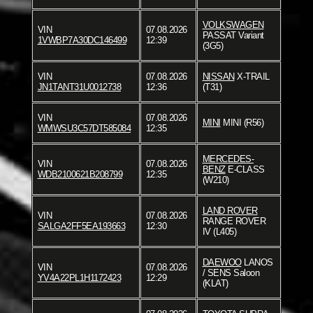
VOLKSWAGEN
VIN
07.08.2026
PASSAT Variant
1VWBP7A30DC146499
12:39
(3G5)
VIN
07.08.2026
NISSAN
X-TRAIL
JN1TANT31U0012738
12:36
(T31)
VIN
07.08.2026
MINI
MINI (R56)
WMWSU3C57DT585084
12:35
MERCEDES-
VIN
07.08.2026
BENZ
E-CLASS
WDB2100621B208799
12:35
(W210)
LAND ROVER
VIN
07.08.2026
RANGE ROVER
SALGA2FF5EA193663
12:30
IV (L405)
DAEWOO
LANOS
VIN
07.08.2026
/ SENS Saloon
YV4A22PL1H1172423
12:29
(KLAT)