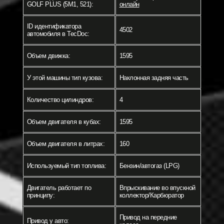
GOLF PLUS (5M1, 521):
онлайн
ID идентификатора
4502
автомобиля в TecDoc:
Объем движка:
1595
У этой машины тип кузова:
Наклонная задняя часть
Количество цилиндров:
4
Объем двигателя в кубах:
1595
Объем двигателя в литрах:
160
Используемый тип топлива:
Бензин/автогаз (LPG)
Двигатель работает по
Впрыскивание во впускной
принципу:
коллектор/Карбюратор
Привод на передние
Привод у авто: