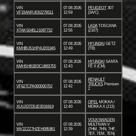
VIN
07.08.2026
PEUGEOT
307
VF33ANFUE82279511
12:59
(3A/C)
VIN
07.08.2026
LADA
TOSCANA
XTAKS045LJ1087732
12:56
(2107)
VIN
07.08.2026
HYUNDAI
GETZ
KMHBU51HP4U201945
12:49
(TB)
VIN
07.08.2026
HYUNDAI
SANTA
KMHSH81BDCU883755
12:43
FÉ II (CM)
RENAULT
VIN
07.08.2026
TRUCKS
Premium
VF627CPA000000702
12:42
2
VIN
07.08.2026
OPEL
MOKKA /
XUUJD7D51E0016919
12:40
MOKKA X (J13)
VOLKSWAGEN
VIN
07.08.2026
MULTIVAN V
WV2ZZZ7HZEH085981
12:39
(7HM, 7HN, 7HF,
7EF, 7EM, 7EN)