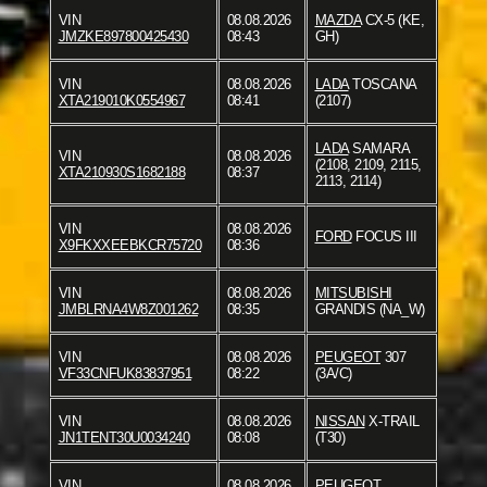
VIN
08.08.2026
MAZDA
CX-5 (KE,
JMZKE897800425430
08:43
GH)
VIN
08.08.2026
LADA
TOSCANA
XTA219010K0554967
08:41
(2107)
LADA
SAMARA
VIN
08.08.2026
(2108, 2109, 2115,
XTA210930S1682188
08:37
2113, 2114)
VIN
08.08.2026
FORD
FOCUS III
X9FKXXEEBKCR75720
08:36
VIN
08.08.2026
MITSUBISHI
JMBLRNA4W8Z001262
08:35
GRANDIS (NA_W)
VIN
08.08.2026
PEUGEOT
307
VF33CNFUK83837951
08:22
(3A/C)
VIN
08.08.2026
NISSAN
X-TRAIL
JN1TENT30U0034240
08:08
(T30)
VIN
08.08.2026
PEUGEOT