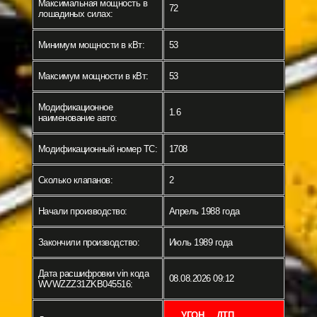
Максимальная мощность в
72
лошадиных силах:
Минимум мощности в кВт:
53
Максимум мощности в кВт:
53
Модификационное
1.6
наименование авто:
Модификационный номер ТС:
1708
Сколько клапанов:
2
Начали производство:
Апрель 1988 года
Закончили производство:
Июль 1989 года
Дата расшифровки vin кода
08.08.2026 09:12
WVWZZZ31ZKB045516:
УГОН
ДТП