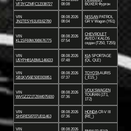
VF3YCZMFC12338727
08:08
BOXER Фургон
VIN
08.08.2026
NISSAN
PATROL
JN1TESY61U0162780
08:04
GR V Wagon (Y61)
CHEVROLET
VIN
08.08.2026
AVEO / KALOS
KL1SF69WJ9B676775
07:54
седан (T250, T255)
VIN
08.08.2026
KIA
SPORTAGE
U5YPH81ABML146633
07:48
(QL, QLE)
VIN
08.08.2026
TOYOTA
AURIS
SB1KV56E50E003851
07:37
(_E15_)
VOLKSWAGEN
VIN
08.08.2026
TOURAN (1T1,
WVGZZZ1TZ6W075930
07:36
1T2)
VIN
08.08.2026
HONDA
CR-V III
SHSRE58707U011463
07:36
(RE_)
VIN
08.08.2026