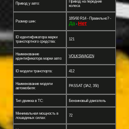
Привод на передние
Привод у авто:
колеса
185/60 R14 - Правильно? -
Размер шин:
Да
Нет
-
ID идентификатора марки
121
транспортного средства:
Наименование
VOLKSWAGEN
идентификатора марки авто:
ID модели транспорта:
412
Наименование модели
PASSAT (3A2, 35I)
автомобиля:
Тип движка в ТС:
Бензиновый двигатель
Минимальная мощность в
72
лошадиных силах: