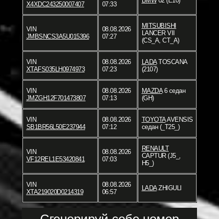
BMW
02 (E10)
X4XDC243250007407
07:33
MITSUBISHI
VIN
08.08.2026
LANCER VII
JMBSNCS3A5U015396
07:27
(CS_A, CT_A)
VIN
08.08.2026
LADA
TOSCANA
XTAFS035LH0974973
07:23
(2107)
VIN
08.08.2026
MAZDA
6 седан
JMZGH12F701473807
07:13
(GH)
VIN
08.08.2026
TOYOTA
AVENSIS
SB1BR56L50E237944
07:12
седан (_T25_)
RENAULT
VIN
08.08.2026
CAPTUR (J5_,
VF12REL1E53420841
07:03
H5_)
VIN
08.08.2026
LADA
ZHIGULI
XTA219020D0214319
06:57