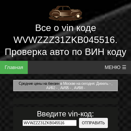
Все о vin коде
WVWZZZ31ZKB045516.
Проверка авто по ВИН коду
Главная
МЕНЮ ☰
Средние цены на бензин
в Москве на сегодня: Дизель - ,
АИ92 - , АИ95 - , АИ98 -
Введите vin-код: