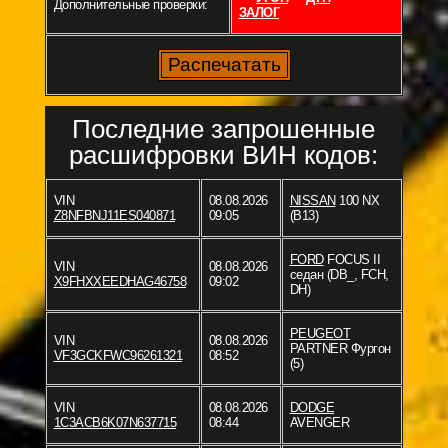
Дополнительные проверки:
ЗАЛОГ
Последние запрошенные
расшифровки ВИН кодов:
VIN
08.08.2026
NISSAN
100 NX
Z8NFBNJ11ES040871
09:05
(B13)
FORD
FOCUS II
VIN
08.08.2026
седан (DB_, FCH,
X9FHXXEEDHAG46758
09:02
DH)
PEUGEOT
VIN
08.08.2026
PARTNER Фургон
VF3GCKFWC96261321
08:52
(5)
VIN
08.08.2026
DODGE
1C3ACB6K07N637715
08:44
AVENGER