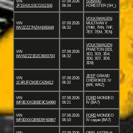
VIN
07.08.2026
SUBARU
JF1SHJLS5CG312106
06:34
FORESTER (SH_)
VOLKSWAGEN
VIN
07.08.2026
MULTIVAN V
WV2ZZZ7HZAH265648
06:32
(7HM, 7HN, 7HF,
7EF, 7EM, 7EN)
VOLKSWAGEN
PHAETON (3D1,
VIN
07.08.2026
3D2, 3D3, 3D4,
WVWZZZ3DZC8003793
06:32
3D6, 3D7, 3D8,
3D9)
JEEP
GRAND
VIN
07.08.2026
CHEROKEE IV
1C4RJFCM2EC429412
06:32
(WK, WK2)
VIN
07.08.2026
FORD
MONDEO
WF0EXXGBBE9C54990
06:21
IV (BA7)
VIN
07.08.2026
FORD
MONDEO
WF0DXXGBBD8Y60887
06:10
IV седан (BA7)
VIN
07.08.2026
OPEL
ASTRA H