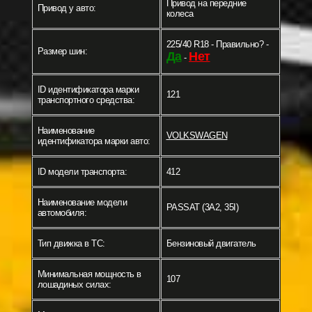
Привод на передние
Привод у авто:
колеса
225/40 R18 - Правильно? -
Размер шин:
Да
Нет
-
ID идентификатора марки
121
транспортного средства:
Наименование
VOLKSWAGEN
идентификатора марки авто:
ID модели транспорта:
412
Наименование модели
PASSAT (3A2, 35I)
автомобиля:
Тип движка в ТС:
Бензиновый двигатель
Минимальная мощность в
107
лошадиных силах: