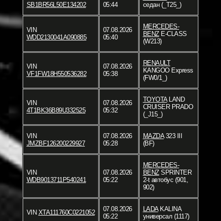
SB1BR56L50E134202
05:44
седан (_T25_)
MERCEDES-
VIN
07.08.2026
BENZ
E-CLASS
WDD2130041A090885
05:40
(W213)
RENAULT
VIN
07.08.2026
KANGOO Express
VF1FW18H550536282
05:38
(FW0/1_)
TOYOTA
LAND
VIN
07.08.2026
CRUISER PRADO
4T1BK36B89U332525
05:32
(_J15_)
VIN
07.08.2026
MAZDA
323 III
JMZBF126200229927
05:28
(BF)
MERCEDES-
VIN
07.08.2026
BENZ
SPRINTER
WDB9013711P540241
05:22
2-t автобус (901,
902)
07.08.2026
LADA
KALINA
VIN
XTA111760C0221052
05:22
универсал (1117)