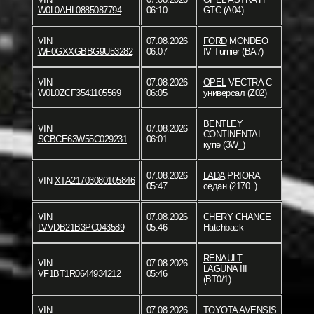
W0L0AHL0885087794
06:10
GTC (A04)
VIN
07.08.2026
FORD
MONDEO
WF0GXXGBBG9U53282
06:07
IV Turnier (BA7)
VIN
07.08.2026
OPEL
VECTRA C
W0L0ZCF3541105569
06:05
универсал (Z02)
BENTLEY
VIN
07.08.2026
CONTINENTAL
SCBCE63W55C029231
06:01
купе (3W_)
07.08.2026
LADA
PRIORA
VIN
XTA21703080105846
05:47
седан (2170_)
VIN
07.08.2026
CHERY
CHANCE
LVVDB21B3PC043589
05:46
Hatchback
RENAULT
VIN
07.08.2026
LAGUNA III
VF1BT1R0644934212
05:46
(BT0/1)
VIN
07.08.2026
TOYOTA
AVENSIS