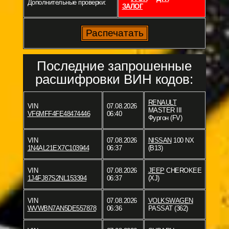
Дополнительные проверки:
ЗАЛОГ
Последние запрошенные
расшифровки ВИН кодов:
RENAULT
VIN
07.08.2026
MASTER III
VF6MFF4FE48474446
06:40
Фургон (FV)
VIN
07.08.2026
NISSAN
100 NX
1N4AL21EX7C103944
06:37
(B13)
VIN
07.08.2026
JEEP
CHEROKEE
1J4FJ87S2NL153394
06:37
(XJ)
VIN
07.08.2026
VOLKSWAGEN
WVWBN7AN5DE557878
06:36
PASSAT (362)