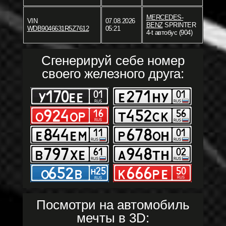
MERCEDES-
VIN
07.08.2026
BENZ
SPRINTER
WDB9046631R5Z7612
05:21
4-t автобус (904)
Сгенерируй себе номер
своего железного друга:
Посмотри на автомобиль
мечты в 3D: