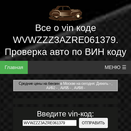
Все о vin коде
WVWZZZ3AZRE061379.
Проверка авто по ВИН коду
Главная
МЕНЮ ☰
Средние цены на бензин
в Москве на сегодня: Дизель - ,
АИ92 - , АИ95 - , АИ98 -
Введите vin-код: