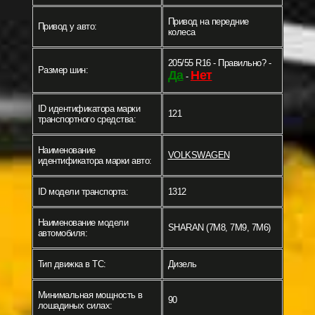
Привод на передние
Привод у авто:
колеса
205/55 R16 - Правильно? -
Размер шин:
Да
Нет
-
ID идентификатора марки
121
транспортного средства:
Наименование
VOLKSWAGEN
идентификатора марки авто:
ID модели транспорта:
1312
Наименование модели
SHARAN (7M8, 7M9, 7M6)
автомобиля:
Тип движка в ТС:
Дизель
Минимальная мощность в
90
лошадиных силах: