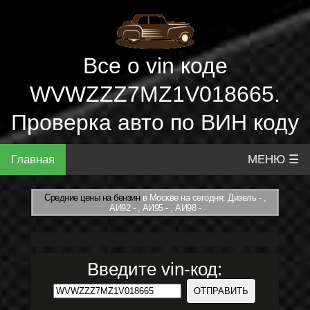
Все о vin коде
WVWZZZ7MZ1V018665.
Проверка авто по ВИН коду
Главная
МЕНЮ ☰
Средние цены на бензин
в Москве на сегодня: Дизель - ,
АИ92 - , АИ95 - , АИ98 -
Введите vin-код: