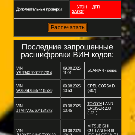
УГОН
ДТП
Дополнительные проверки:
ЗАЛОГ
Последние запрошенные
расшифровки ВИН кодов:
VIN
09.08.2026
SCANIA
4 - series
YS2R4X20002117314
11:01
VIN
09.08.2026
OPEL
CORSA D
W0L0SDL6874418729
10:53
(S07)
TOYOTA
LAND
VIN
09.08.2026
CRUISER 200
JTMHV05J604124272
10:45
(_J2_)
MITSUBISHI
VIN
09.08.2026
OUTLANDER III