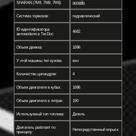
SHARAN (7M8, 7M9, 7M6):
онлайн
Система тормозов:
гидравлический
ID идентификатора
4682
автомобиля в TecDoc:
Объем движка:
1896
У этой машины тип кузова:
вэн
Количество цилиндров:
4
Объем двигателя в кубах:
1896
Объем двигателя в литрах:
190
Используемый тип топлива:
Дизель
Двигатель работает по
Непосредственный впрыск
принципу: