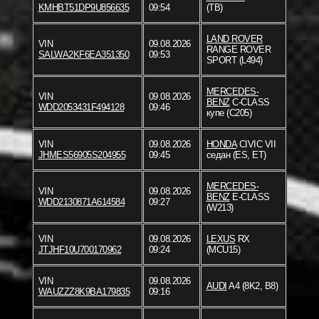
KMHBT51DP9U856635
09:54
(TB)
LAND ROVER
VIN
09.08.2026
RANGE ROVER
SALWA2KF6EA351350
09:53
SPORT (L494)
MERCEDES-
VIN
09.08.2026
BENZ
C-CLASS
WDD2053431F494128
09:46
купе (C205)
VIN
09.08.2026
HONDA
CIVIC VII
JHMES56905S204955
09:45
седан (ES, ET)
MERCEDES-
VIN
09.08.2026
BENZ
E-CLASS
WDD2130871A614584
09:27
(W213)
VIN
09.08.2026
LEXUS
RX
JTJHF10U700170962
09:24
(MCU15)
VIN
09.08.2026
AUDI
A4 (8K2, B8)
WAUZZZ8K9BA179835
09:16