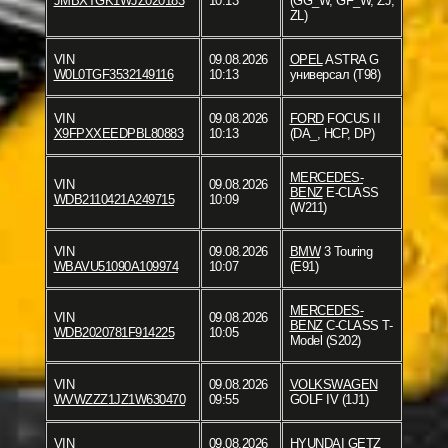
JMBXTGK1WJZ020183
10:13
(GG_W, GF_W, ZJ,
ZL)
VIN
09.08.2026
OPEL
ASTRA G
W0L0TGF3532149116
10:13
универсал (T98)
VIN
09.08.2026
FORD
FOCUS II
X9FPXXEEDPBL80883
10:13
(DA_, HCP, DP)
MERCEDES-
VIN
09.08.2026
BENZ
E-CLASS
WDB2110421A249715
10:09
(W211)
VIN
09.08.2026
BMW
3 Touring
WBAVU51090A109974
10:07
(E91)
MERCEDES-
VIN
09.08.2026
BENZ
C-CLASS T-
WDB2020781F914225
10:05
Model (S202)
VIN
09.08.2026
VOLKSWAGEN
WVWZZZ1JZ1W630470
09:55
GOLF IV (1J1)
VIN
09.08.2026
HYUNDAI
GETZ