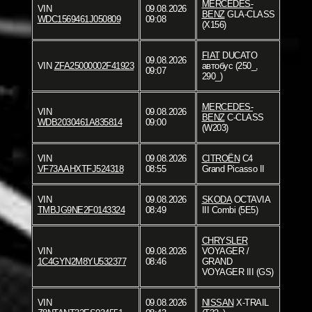
MERCEDES-
VIN
09.08.2026
BENZ
GLA-CLASS
WDC1569461J050809
09:08
(X156)
FIAT
DUCATO
09.08.2026
VIN
ZFA25000002F41923
автобус (250_,
09:07
290_)
MERCEDES-
VIN
09.08.2026
BENZ
C-CLASS
WDB2030461A835814
09:00
(W203)
VIN
09.08.2026
CITROËN
C4
VF73AAHXTFJ524318
08:55
Grand Picasso II
VIN
09.08.2026
SKODA
OCTAVIA
TMBJG9NE2F0143324
08:49
III Combi (5E5)
CHRYSLER
VIN
09.08.2026
VOYAGER /
1C4GYN2M8YU532377
08:46
GRAND
VOYAGER III (GS)
VIN
09.08.2026
NISSAN
X-TRAIL