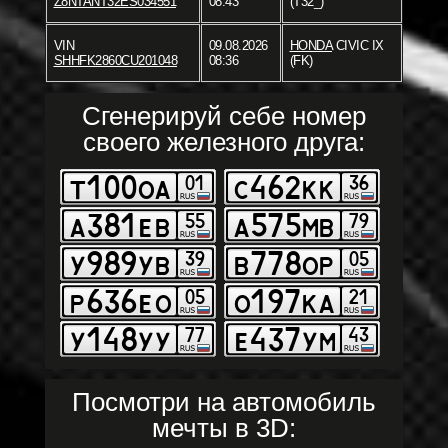
Z8NTANT32ES034551
08:43
(T32_)
VIN
09.08.2026
HONDA
CIVIC IX
SHHFK2860CU201048
08:36
(FK)
Сгенерируй себе номер
своего железного друга:
Посмотри на автомобиль
мечты в 3D: