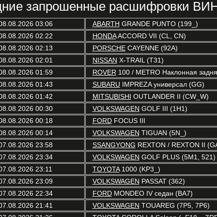
ние запрошенные расшифровки ВИН
08.08.2026 03:06
ABARTH
GRANDE PUNTO (199_)
08.08.2026 02:22
HONDA
ACCORD VII (CL, CN)
08.08.2026 02:13
PORSCHE
CAYENNE (92A)
08.08.2026 02:01
NISSAN
X-TRAIL (T31)
08.08.2026 01:59
ROVER
100 / METRO Наклонная задняя
08.08.2026 01:43
SUBARU
IMPREZA универсал (GG)
08.08.2026 01:42
MITSUBISHI
OUTLANDER II (CW_W)
08.08.2026 00:30
VOLKSWAGEN
GOLF III (1H1)
08.08.2026 00:18
FORD
FOCUS III
08.08.2026 00:14
VOLKSWAGEN
TIGUAN (5N_)
07.08.2026 23:58
SSANGYONG
REXTON / REXTON II (G
07.08.2026 23:34
VOLKSWAGEN
GOLF PLUS (5M1, 521)
07.08.2026 23:11
TOYOTA
1000 (KP3_)
07.08.2026 23:09
VOLKSWAGEN
PASSAT (362)
07.08.2026 22:34
FORD
MONDEO IV седан (BA7)
07.08.2026 21:41
VOLKSWAGEN
TOUAREG (7P5, 7P6)