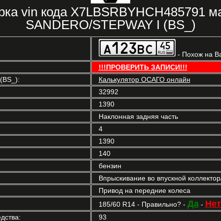
рка vin кода X7LBSRBYHCH485791 
SANDERO/STEPWAY I (BS_)
- Похож на В
!!!ПРОВЕРИТЬ ЗАПИСИ!!!
BS_):
Калькулятор ОСАГО онлайн
32992
1390
Наклонная задняя часть
4
1390
140
бензин
Впрыскивание во впускной коллекто
Привод на передние колеса
Да
Нет
185/60 R14 - Правильно? -
-
дства:
93