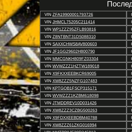
Послед
VIN
ZFA19900001793726
VIN
JHMCL75205C211414
VIN
WP1ZZZ95ZFLB93816
VIN
Z8NTBNT31DS088310
VIN
SAXXCHWS8AV800603
VIN
JF1GG29602H800790
VIN
MMCGNKH809FZ03304
VIN
WVWZZZ1HZTW189018
VIN
X9FKXXEEBKCR69005
VIN
XW8ZZZ5NZFG107483
VIN
KPTGOB1FSCP315171
VIN
WVWZZZ1KZBM618098
VIN
JTMDDREV10D031426
VIN
XW8ZZZ3CZBG500263
VIN
X9FDXXEEBDBM40788
VIN
XW8ZZZ61ZKG016994