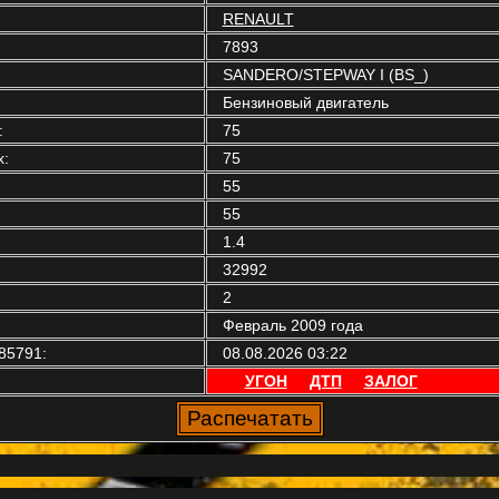
RENAULT
7893
SANDERO/STEPWAY I (BS_)
Бензиновый двигатель
:
75
:
75
55
55
1.4
32992
2
Февраль 2009 года
85791:
08.08.2026 03:22
УГОН
ДТП
ЗАЛОГ