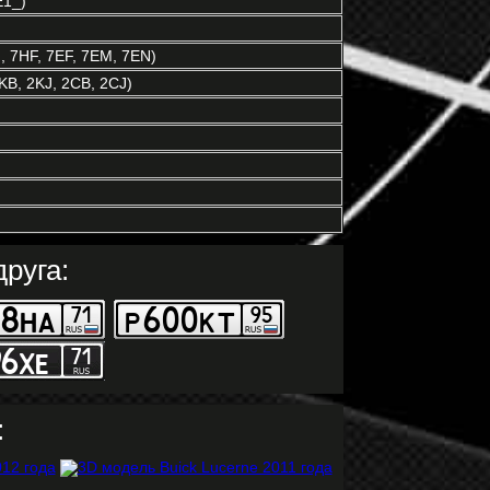
E1_)
 7HF, 7EF, 7EM, 7EN)
KB, 2KJ, 2CB, 2CJ)
руга:
: