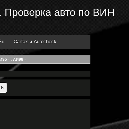
 Проверка авто по ВИН
йн
Carfax и Autocheck
95 - , АИ98 -