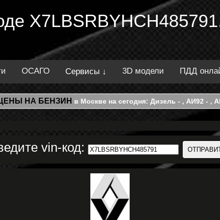
 коде X7LBSRBYHCH485791.
ти
ОСАГО
3D модели
ПДД онла
Сервисы ↓
ЦЕНЫ НА БЕНЗИН
в Москве на сегодня: Дизель - , АИ92 - , АИ
ведите vin-код: