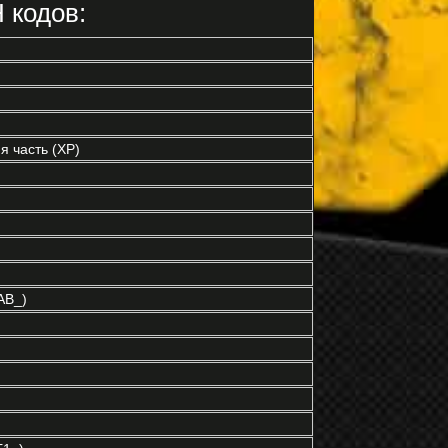
 кодов:
 часть (XP)
AB_)