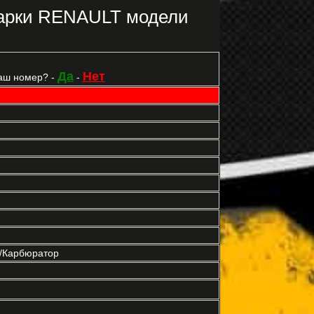
марки RENAULT модели
Да
Нет
аш номер? -
-
р/Карбюратор