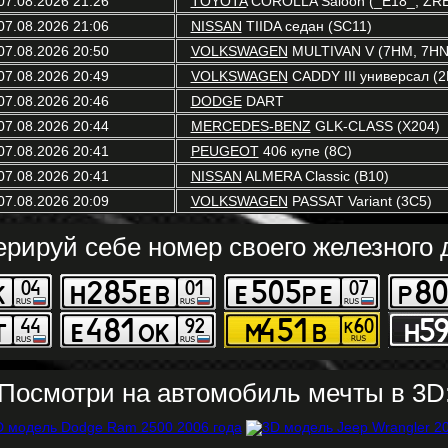
07.08.2026 21:26
TOYOTA
COROLLA Saloon (_E18_, ZR
07.08.2026 21:06
NISSAN
TIIDA седан (SC11)
07.08.2026 20:50
VOLKSWAGEN
MULTIVAN V (7HM, 7HN,
07.08.2026 20:49
VOLKSWAGEN
CADDY III универсал (2
07.08.2026 20:46
DODGE
DART
07.08.2026 20:44
MERCEDES-BENZ
GLK-CLASS (X204)
07.08.2026 20:41
PEUGEOT
406 купе (8C)
07.08.2026 20:41
NISSAN
ALMERA Classic (B10)
07.08.2026 20:09
VOLKSWAGEN
PASSAT Variant (3C5)
ерируй себе номер своего железного д
Посмотри на автомобиль мечты в 3D