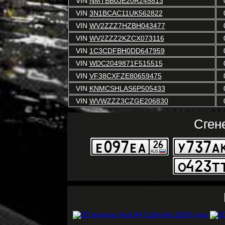
VIN
NMTBB0JE20R245813
VIN
3N1BCAC11UK562822
VIN
WV2ZZZ7HZBH043477
VIN
WV2ZZZ2KZCX073116
VIN
1C3CDFBH0DD647959
VIN
WDC2049871F515515
VIN
VF38CXFZE80659475
VIN
KNMCSHLAS6P505433
VIN
WVWZZZ3CZGE206830
Сген