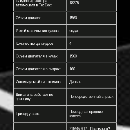
ID идентификатора
18275
автомобиля в TecDoc:
Объем движка:
1560
У этой машины тип кузова:
седан
Количество цилиндров:
4
Объем двигателя в кубах:
1560
Объем двигателя в литрах:
160
Используемый тип топлива:
Дизель
Двигатель работает по
Непосредственный впрыск
принципу:
Привод на передние
Привод у авто:
колеса
215/45 R17 - Правильно? -