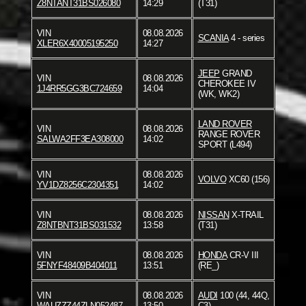
Z8NTANT31BS026080
14:29
(T31)
VIN
08.08.2026
SCANIA
4 - series
XLER6X40005195250
14:27
JEEP
GRAND
VIN
08.08.2026
CHEROKEE IV
1J4RR5GG3BC724659
14:04
(WK, WK2)
LAND ROVER
VIN
08.08.2026
RANGE ROVER
SALWA2FF3EA308000
14:02
SPORT (L494)
VIN
08.08.2026
VOLVO
XC60 (156)
YV1DZ8256C2304351
14:02
VIN
08.08.2026
NISSAN
X-TRAIL
Z8NTBNT31BS031532
13:58
(T31)
VIN
08.08.2026
HONDA
CR-V III
5FNYF48409B404011
13:51
(RE_)
VIN
08.08.2026
AUDI
100 (44, 44Q,
WAUZZZ44ZLN052487
13:50
C3)