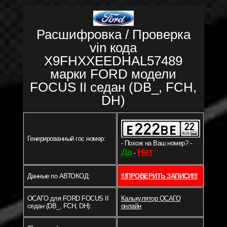
Расшифровка / Проверка
vin кода
X9FHXXEEDHAL57489
марки FORD модели
FOCUS II седан (DB_, FCH,
DH)
Генерированный гос номер:
- Похож на Ваш номер? -
Да
Нет
-
Данные по АВТОКОД:
!!!ПРОВЕРИТЬ ЗАПИСИ!!!
ОСАГО для FORD FOCUS II
Калькулятор ОСАГО
седан (DB_, FCH, DH):
онлайн