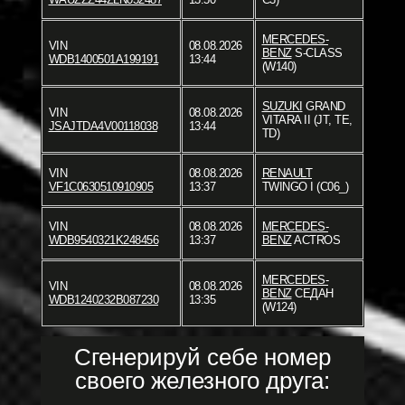
MERCEDES-
VIN
08.08.2026
BENZ
S-CLASS
WDB1400501A199191
13:44
(W140)
SUZUKI
GRAND
VIN
08.08.2026
VITARA II (JT, TE,
JSAJTDA4V00118038
13:44
TD)
VIN
08.08.2026
RENAULT
VF1C0630510910905
13:37
TWINGO I (C06_)
VIN
08.08.2026
MERCEDES-
WDB9540321K248456
13:37
BENZ
ACTROS
MERCEDES-
VIN
08.08.2026
BENZ
СЕДАН
WDB1240232B087230
13:35
(W124)
Сгенерируй себе номер
своего железного друга: