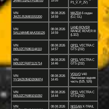
JA4MT31H2YP036753
15:05
P1_V, P_2V)
VIN
08.08.2026
MAZDA
6 седан
JMZGJ526801553200
14:59
(GJ, GL)
LAND ROVER
VIN
08.08.2026
RANGE ROVER III
SALLMAME4AA316126
14:59
(L322)
VIN
08.08.2026
OPEL
VECTRA C
W0L0ZCF6861144110
14:57
GTS (Z02)
VIN
08.08.2026
OPEL
VECTRA C
W0L0ZCF6871121714
14:46
GTS (Z02)
VOLVO
V40
VIN
08.08.2026
Наклонная задняя
YV1MZ6356D2006874
14:45
часть (525, 526)
VIN
08.08.2026
OPEL
VECTRA C
W0L0ZCF6881010292
14:44
GTS (Z02)
VIN
08.08.2026
NISSAN
X-TRAIL