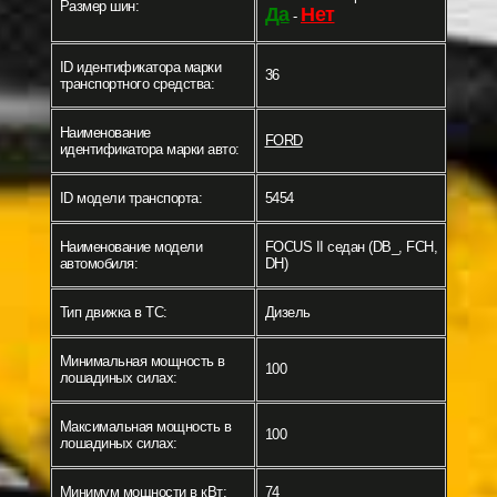
Размер шин:
Да
Нет
-
ID идентификатора марки
36
транспортного средства:
Наименование
FORD
идентификатора марки авто:
ID модели транспорта:
5454
Наименование модели
FOCUS II седан (DB_, FCH,
автомобиля:
DH)
Тип движка в ТС:
Дизель
Минимальная мощность в
100
лошадиных силах:
Максимальная мощность в
100
лошадиных силах:
Минимум мощности в кВт:
74