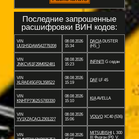
Последние запрошенные
расшифровки ВИН кодов:
VIN
08.08.2026
DACIA
DUSTER
UU1HSDAW542779208
15:34
(HS_)
VIN
08.08.2026
INFINITI
G седан
JNKCV61F29M052481
15:23
VIN
08.08.2026
DAF
LF 45
XLRAE45GF0L358522
15:19
VIN
08.08.2026
KIA
AVELLA
KNHTP7362SS783330
15:10
VIN
08.08.2026
VOLVO
XC40 (536)
YV1XZACACL2301227
15:06
MITSUBISHI
L 300
VIN
08.08.2026
III Фургон (P0_V,