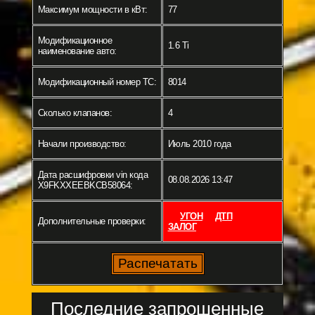
Максимум мощности в кВт:
77
Модификационное
1.6 Ti
наименование авто:
Модификационный номер ТС:
8014
Сколько клапанов:
4
Начали производство:
Июль 2010 года
Дата расшифровки vin кода
08.08.2026 13:47
X9FKXXEEBKCB58064:
УГОН
ДТП
Дополнительные проверки:
ЗАЛОГ
Последние запрошенные