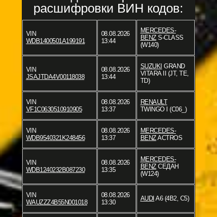
расшифровки ВИН кодов:
MERCEDES-
VIN
08.08.2026
BENZ
S-CLASS
WDB1400501A199191
13:44
(W140)
SUZUKI
GRAND
VIN
08.08.2026
VITARA II (JT, TE,
JSAJTDA4V00118038
13:44
TD)
VIN
08.08.2026
RENAULT
VF1C0630510910905
13:37
TWINGO I (C06_)
VIN
08.08.2026
MERCEDES-
WDB9540321K248456
13:37
BENZ
ACTROS
MERCEDES-
VIN
08.08.2026
BENZ
СЕДАН
WDB1240232B087230
13:35
(W124)
VIN
08.08.2026
AUDI
A6 (4B2, C5)
WAUZZZ4B55N001018
13:30