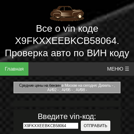
Все о vin коде
X9FKXXEEBKCB58064.
Проверка авто по ВИН коду
Главная
МЕНЮ ☰
Средние цены на бензин
в Москве на сегодня: Дизель - ,
АИ92 - , АИ95 - , АИ98 -
Введите vin-код: