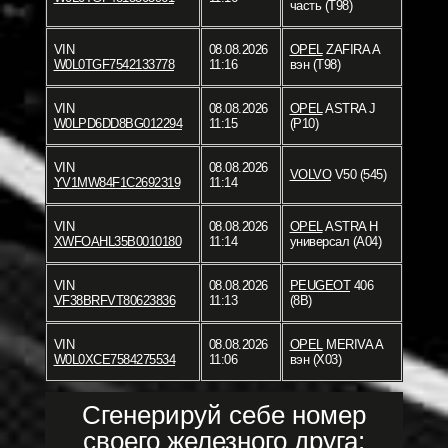
часть (T98)
VIN
08.08.2026
OPEL
ZAFIRA A
W0L0TGF7542133778
11:16
вэн (T98)
VIN
08.08.2026
OPEL
ASTRA J
W0LPD6DD8BG012294
11:15
(P10)
VIN
08.08.2026
VOLVO
V50 (545)
YV1MW84F1C2692319
11:14
VIN
08.08.2026
OPEL
ASTRA H
XWFOAHL35B0010180
11:14
универсал (A04)
VIN
08.08.2026
PEUGEOT
406
VF38BRFVT80623836
11:13
(8B)
VIN
08.08.2026
OPEL
MERIVA A
W0L0XCE7584275534
11:06
вэн (X03)
Сгенерируй себе номер
своего железного друга: