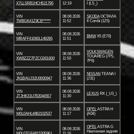
X7LLSRB1HCH521795
12:19
I (LS_)
VIN
08.08.2026
SKODA
OCTAVIA
TMBGK41Z9CB******
11:52
II Combi (1Z5)
VIN
08.08.2026
BMW
X5 (E70)
WBAFF41060L149295
11:51
VOLKSWAGEN
VIN
08.08.2026
TOUAREG (7P5,
XW8ZZZ7PZCG001600
11:50
7P6)
VIN
08.08.2026
NISSAN
TEANA I
JN1BAUJ32U0000947
11:36
(J31)
VIN
08.08.2026
LEXUS
RX (_U3_)
JTJHK31U782044557
11:30
VIN
08.08.2026
OPEL
ASTRA H
W0L0AHL4882102537
11:17
(A04)
OPEL
ASTRA G
VIN
08.08.2026
Наклонная задняя
W0L0TGF4815305961
11:16