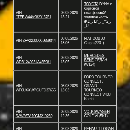
TOYOTA
DYNA c
бортовой
VIN
08.08.2026
платформой/
JTEEW44A982013761
13:21
ходовая часть
(KD_, LY_, _Y2_,
_U
08.08.2026
FIAT
DOBLO
VIN
ZFA22300005659044
13:06
Cargo (223_)
MERCEDES-
VIN
08.08.2026
BENZ
СЕДАН
WDB1240231A465981
13:05
(W124)
FORD
TOURNEO
CONNECT /
VIN
08.08.2026
GRAND
WF0UXXWPGUFD37655
13:03
TOURNEO
CONNECT V408
Kombi
VIN
08.08.2026
VOLKSWAGEN
3VW267AJ0GM219259
12:36
GOLF VI (5K1)
VIN
08.08.2026
RENAULT
LOGAN