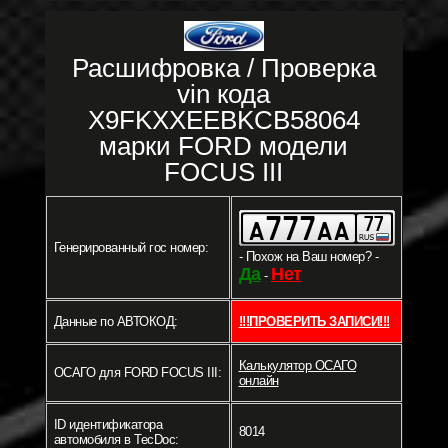
Расшифровка / Проверка
vin кода
X9FKXXEEBKCB58064
марки FORD модели
FOCUS III
Генерированный гос номер:
- Похож на Ваш номер? -
Да
Нет
-
Данные по АВТОКОД:
!!!ПРОВЕРИТЬ ЗАПИСИ!!!
Калькулятор ОСАГО
ОСАГО для FORD FOCUS III:
онлайн
ID идентификатора
8014
автомобиля в TecDoc: