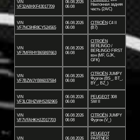
VIN
06.08.2026
Наклонная задняя
VF32A8HXF43017709
06:08
часть (2A/C)
VIN
06.08.2026
CITROËN
C4 II
VF7NC9HR8CY524565
06:08
(B7)
CITROËN
BERLINGO /
VIN
06.08.2026
BERLINGO FIRST
VF7MFRHYB65897663
06:08
вэн (MF, GJK,
GFK)
CITROËN
JUMPY
VIN
06.08.2026
Фургон (BS_, BT_,
VF7BZWJYB86037594
06:08
BY_, BZ_)
VIN
06.08.2026
PEUGEOT
308
VF3LCBHZWHS282965
06:08
SW II
VIN
06.08.2026
CITROËN
JUMPY
VF7VFAHKHJZ017703
06:08
Фургон (V_)
PEUGEOT
VIN
06.08.2026
PARTNER