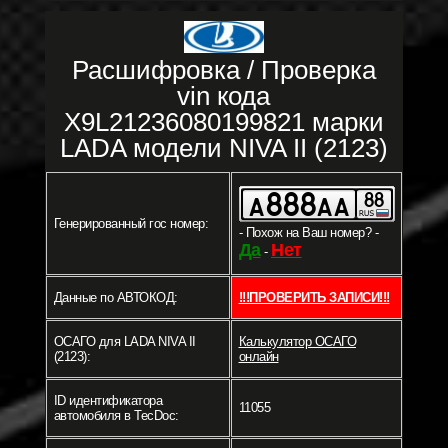
Расшифровка / Проверка
vin кода
X9L21236080199821 марки
LADA модели NIVA II (2123)
Генерированный гос номер:
- Похож на Ваш номер? -
Да
Нет
-
Данные по АВТОКОД:
!!!ПРОВЕРИТЬ ЗАПИСИ!!!
ОСАГО для LADA NIVA II
Калькулятор ОСАГО
(2123):
онлайн
ID идентификатора
11055
автомобиля в TecDoc: