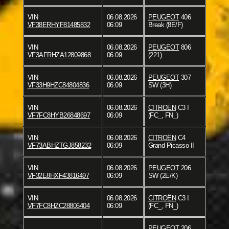
VIN
06.08.2026
PEUGEOT
406
VF38ERHYF81485832
06:09
Break (8E/F)
VIN
06.08.2026
PEUGEOT
806
VF3AFRHZA12809868
06:09
(221)
VIN
06.08.2026
PEUGEOT
307
VF33H9HZC84804836
06:09
SW (3H)
VIN
06.08.2026
CITROËN
C3 I
VF7FC8HYB26848697
06:09
(FC_, FN_)
VIN
06.08.2026
CITROËN
C4
VF73ABHZTGJ858232
06:09
Grand Picasso II
VIN
06.08.2026
PEUGEOT
206
VF32E8HXF43816497
06:09
SW (2E/K)
VIN
06.08.2026
CITROËN
C3 I
VF7FC8HZC28806404
06:09
(FC_, FN_)
PEUGEOT
206