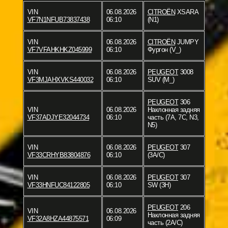
VIN
06.08.2026
CITROËN
XSARA
VF7N1NFUB73837438
06:10
(N1)
VIN
06.08.2026
CITROËN
JUMPY
VF7VFAHKHKZ045999
06:10
Фургон (V_)
VIN
06.08.2026
PEUGEOT
3008
VF3MJAHXVKS440032
06:10
SUV (M_)
PEUGEOT
306
VIN
06.08.2026
Наклонная задняя
VF37ADJYE32044734
06:10
часть (7A, 7C, N3,
N5)
VIN
06.08.2026
PEUGEOT
307
VF33CRHYB83804876
06:10
(3A/C)
VIN
06.08.2026
PEUGEOT
307
VF33HNFUC84122805
06:10
SW (3H)
PEUGEOT
206
VIN
06.08.2026
Наклонная задняя
VF32A8HZA44875571
06:09
часть (2A/C)