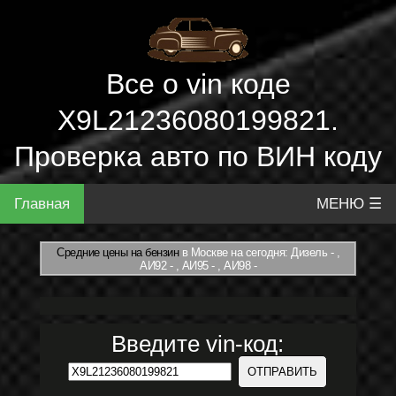
Все о vin коде
X9L21236080199821.
Проверка авто по ВИН коду
Главная
МЕНЮ ☰
Средние цены на бензин
в Москве на сегодня: Дизель - ,
АИ92 - , АИ95 - , АИ98 -
Введите vin-код: