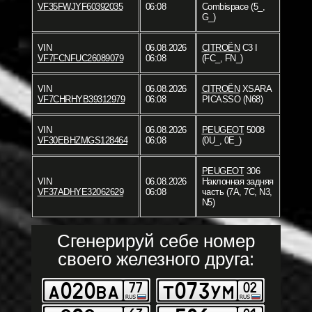
VF35FWJYF60392035
06:08
Combispace (5_,
G_)
VIN
06.08.2026
CITROËN
C3 I
VF7FCNFUC26089079
06:08
(FC_, FN_)
VIN
06.08.2026
CITROËN
XSARA
VF7CHRHYB39312979
06:08
PICASSO (N68)
VIN
06.08.2026
PEUGEOT
5008
VF30EBHZMGS128464
06:08
(0U_, 0E_)
PEUGEOT
306
VIN
06.08.2026
Наклонная задняя
VF37ADHYE32062629
06:08
часть (7A, 7C, N3,
N5)
Сгенерируй себе номер
своего железного друга: