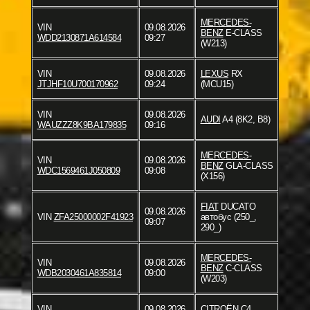
MERCEDES-
VIN
09.08.2026
BENZ
E-CLASS
WDD2130871A614584
09:27
(W213)
VIN
09.08.2026
LEXUS
RX
JTJHF10U700170962
09:24
(MCU15)
VIN
09.08.2026
AUDI
A4 (8K2, B8)
WAUZZZ8K9BA179835
09:16
MERCEDES-
VIN
09.08.2026
BENZ
GLA-CLASS
WDC1569461J050809
09:08
(X156)
FIAT
DUCATO
09.08.2026
VIN
ZFA25000002F41923
автобус (250_,
09:07
290_)
MERCEDES-
VIN
09.08.2026
BENZ
C-CLASS
WDB2030461A835814
09:00
(W203)
VIN
09.08.2026
CITROËN
C4