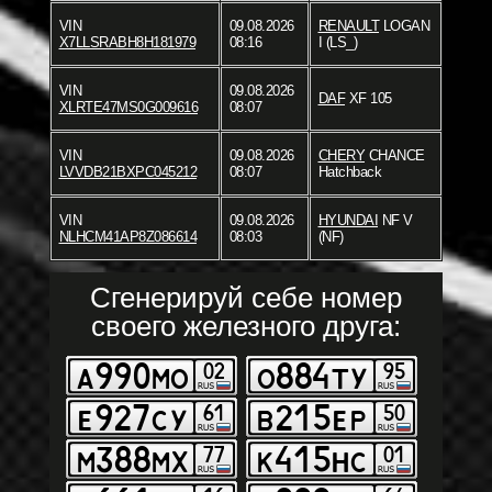
VIN
09.08.2026
RENAULT
LOGAN
X7LLSRABH8H181979
08:16
I (LS_)
VIN
09.08.2026
DAF
XF 105
XLRTE47MS0G009616
08:07
VIN
09.08.2026
CHERY
CHANCE
LVVDB21BXPC045212
08:07
Hatchback
VIN
09.08.2026
HYUNDAI
NF V
NLHCM41AP8Z086614
08:03
(NF)
Сгенерируй себе номер
своего железного друга: