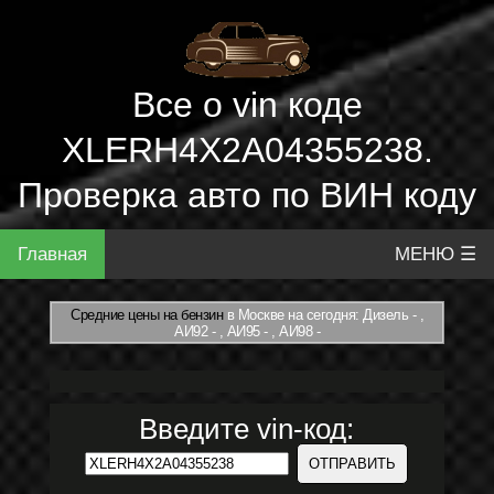
Все о vin коде
XLERH4X2A04355238.
Проверка авто по ВИН коду
Главная
МЕНЮ ☰
Средние цены на бензин
в Москве на сегодня: Дизель - ,
АИ92 - , АИ95 - , АИ98 -
Введите vin-код: