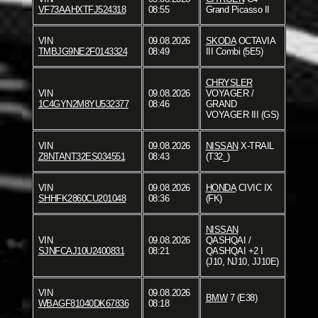
VF73AAHXTFJ524318
08:55
Grand Picasso II
VIN
09.08.2026
SKODA
OCTAVIA
TMBJG9NE2F0143324
08:49
III Combi (5E5)
CHRYSLER
VIN
09.08.2026
VOYAGER /
1C4GYN2M8YU532377
08:46
GRAND
VOYAGER III (GS)
VIN
09.08.2026
NISSAN
X-TRAIL
Z8NTANT32ES034551
08:43
(T32_)
VIN
09.08.2026
HONDA
CIVIC IX
SHHFK2860CU201048
08:36
(FK)
NISSAN
VIN
09.08.2026
QASHQAI /
SJNFCAJ10U2400831
08:21
QASHQAI +2 I
(J10, NJ10, JJ10E)
VIN
09.08.2026
BMW
7 (E38)
WBAGF81040DK67836
08:18