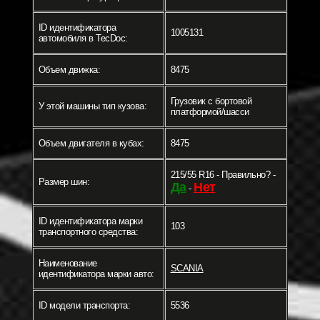
ID идентификатора
1005131
автомобиля в TecDoc:
Объем движка:
8475
Грузовик c бортовой
У этой машины тип кузова:
платформой/шасси
Объем двигателя в кубах:
8475
215/55 R16 - Правильно? -
Размер шин:
Да
Нет
-
ID идентификатора марки
103
транспортного средства:
Наименование
SCANIA
идентификатора марки авто:
ID модели транспорта:
5536