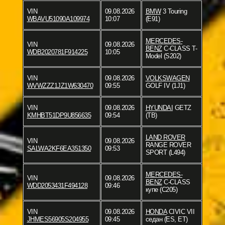
VIN
09.08.2026
BMW
3 Touring
WBAVU51090A109974
10:07
(E91)
MERCEDES-
VIN
09.08.2026
BENZ
C-CLASS T-
WDB2020781F914225
10:05
Model (S202)
VIN
09.08.2026
VOLKSWAGEN
WVWZZZ1JZ1W630470
09:55
GOLF IV (1J1)
VIN
09.08.2026
HYUNDAI
GETZ
KMHBT51DP9U856635
09:54
(TB)
LAND ROVER
VIN
09.08.2026
RANGE ROVER
SALWA2KF6EA351350
09:53
SPORT (L494)
MERCEDES-
VIN
09.08.2026
BENZ
C-CLASS
WDD2053431F494128
09:46
купе (C205)
VIN
09.08.2026
HONDA
CIVIC VII
JHMES56905S204955
09:45
седан (ES, ET)