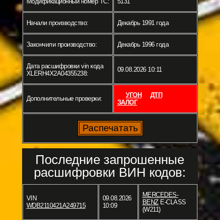
Модификационный номер ТС:
5131
Начали производство:
Декабрь 1991 года
Закончили производство:
Декабрь 1996 года
Дата расшифровки vin кода
09.08.2026 10:11
XLERH4X2A04355238:
УГОН
ДТП
Дополнительные проверки:
ЗАЛОГ
Последние запрошенные
расшифровки ВИН кодов:
MERCEDES-
VIN
09.08.2026
BENZ
E-CLASS
WDB2110421A249715
10:09
(W211)