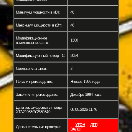
Минимум мощности в кВт:
48
Максимум мощности в кВт:
48
Модификационное
1300
наименование авто:
Модификационный номер ТС:
3054
Сколько клапанов:
2
Начали производство:
Январь 1986 года
Закончили производство:
Декабрь 1994 года
Дата расшифровки vin кода
08.08.2026 11:46
XTA210830Y2680340:
УГОН
ДТП
Дополнительные проверки:
ЗАЛОГ