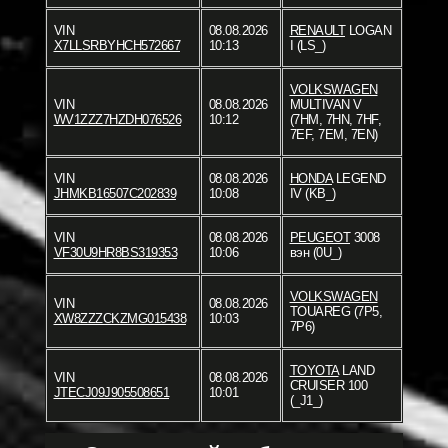
VIN
08.08.2026
RENAULT
LOGAN
X7LLSRBYHCH572667
10:13
I (LS_)
VOLKSWAGEN
VIN
08.08.2026
MULTIVAN V
WV1ZZZ7HZDH076526
10:12
(7HM, 7HN, 7HF,
7EF, 7EM, 7EN)
VIN
08.08.2026
HONDA
LEGEND
JHMKB16507C202839
10:08
IV (KB_)
VIN
08.08.2026
PEUGEOT
3008
VF30U9HR8BS319353
10:06
вэн (0U_)
VOLKSWAGEN
VIN
08.08.2026
TOUAREG (7P5,
XW8ZZZCKZMG015438
10:03
7P6)
TOYOTA
LAND
VIN
08.08.2026
CRUISER 100
JTECJ09J905508651
10:01
(_J1_)