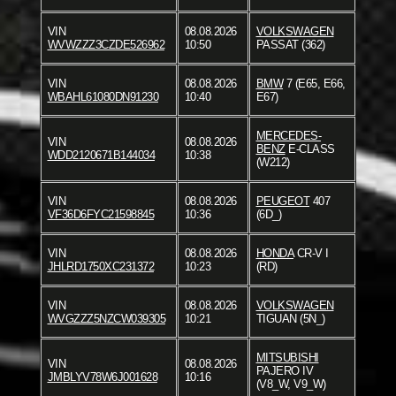
VIN
08.08.2026
VOLKSWAGEN
WVWZZZ3CZDE526962
10:50
PASSAT (362)
VIN
08.08.2026
BMW
7 (E65, E66,
WBAHL61080DN91230
10:40
E67)
MERCEDES-
VIN
08.08.2026
BENZ
E-CLASS
WDD2120671B144034
10:38
(W212)
VIN
08.08.2026
PEUGEOT
407
VF36D6FYC21598845
10:36
(6D_)
VIN
08.08.2026
HONDA
CR-V I
JHLRD1750XC231372
10:23
(RD)
VIN
08.08.2026
VOLKSWAGEN
WVGZZZ5NZCW039305
10:21
TIGUAN (5N_)
MITSUBISHI
VIN
08.08.2026
PAJERO IV
JMBLYV78W6J001628
10:16
(V8_W, V9_W)