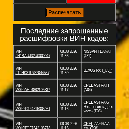
Последние запрошенные
расшифровки ВИН кодов:
VIN
08.08.2026
NISSAN
TEANA I
JN1BAUJ32U0000947
11:36
(J31)
VIN
08.08.2026
LEXUS
RX (_U3_)
JTJHK31U782044557
11:30
VIN
08.08.2026
OPEL
ASTRA H
W0L0AHL4882102537
11:17
(A04)
OPEL
ASTRA G
VIN
08.08.2026
Наклонная задняя
W0L0TGF4815305961
11:16
часть (T98)
VIN
08.08.2026
OPEL
ZAFIRA A
W0L0TGF7542133778
11:16
вэн (T98)