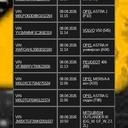
VIN
08.08.2026
OPEL
ASTRA J
W0LPD6DD8BG012294
11:15
(P10)
VIN
08.08.2026
VOLVO
V50 (545)
YV1MW84F1C2692319
11:14
VIN
08.08.2026
OPEL
ASTRA H
XWFOAHL35B0010180
11:14
универсал (A04)
VIN
08.08.2026
PEUGEOT
406
VF38BRFVT80623836
11:13
(8B)
VIN
08.08.2026
OPEL
MERIVA A
W0L0XCE7584275534
11:06
вэн (X03)
VIN
08.08.2026
OPEL
ASTRA G
W0L0TGF6945121574
11:06
седан (T98)
MITSUBISHI
VIN
08.08.2026
OUTLANDER III
JMBXTGF3WHZ001637
10:50
(GG_W, GF_W, ZJ,
ZL)