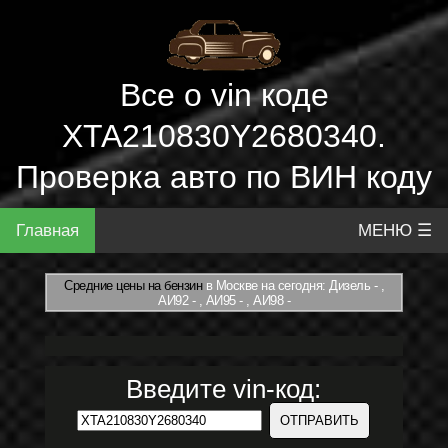
Все о vin коде
XTA210830Y2680340.
Проверка авто по ВИН коду
Главная
МЕНЮ ☰
Средние цены на бензин
в Москве на сегодня: Дизель - ,
АИ92 - , АИ95 - , АИ98 -
Введите vin-код: