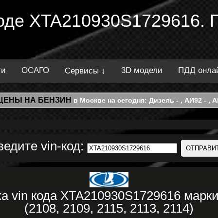
 коде XTA210930S1729616. 
ти
ОСАГО
3D модели
ПДД онла
Сервисы ↓
ЦЕНЫ НА БЕНЗИН
в Москве на сегодня: Дизель - , АИ92 - , АИ
ведите vin-код:
ка vin кода XTA210930S1729616 мар
(2108, 2109, 2115, 2113, 2114)