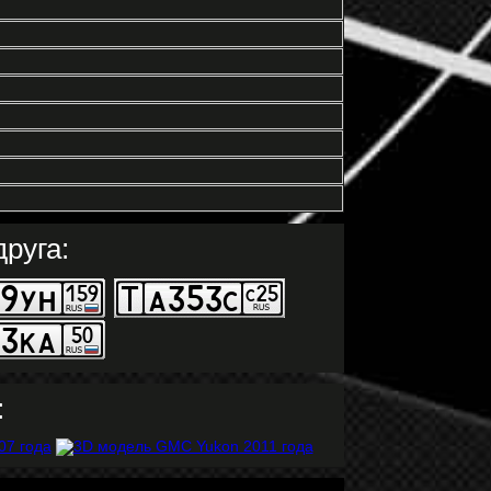
руга:
: