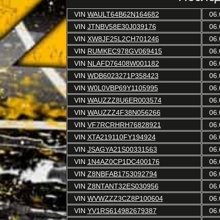
VIN
WAULT64B62N164682
06.
VIN
JTNBV58E30J039176
06.
VIN
XW8JF25L2CH701246
06.
VIN
RUMKEC978GV069415
06.
VIN
NLAFD76408W001182
06.
VIN
WDB6023271P358423
06.
VIN
W0L0VBP69Y1105995
06.
VIN
WAUZZZ8U6ER003574
06.
VIN
WAUZZZ4F38N056266
06.
VIN
VF7RCRHRH76828921
06.
VIN
XTA219110FY194924
06.
VIN
JSAGYA21S00331563
06.
VIN
1N4AZ0CP1DC400176
06.
VIN
Z8NBFAB1753092794
06.
VIN
Z8NTANT32ES030956
06.
VIN
WVWZZZ3CZ8P100604
06.
VIN
YV1RS614982679387
06.