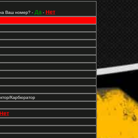
Да
Нет
на Ваш номер? -
-
ектор/Карбюратор
Нет