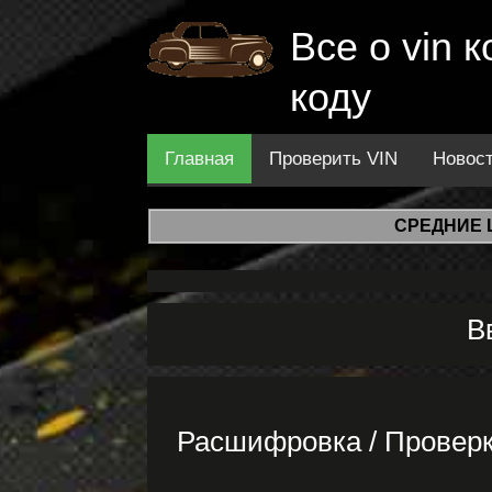
Все о vin
коду
Главная
Проверить VIN
Новос
СРЕДНИЕ 
В
Расшифровка / Провер