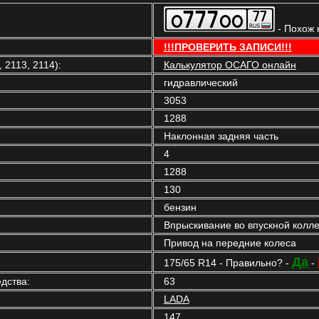
- Похож 
!!!ПРОВЕРИТЬ ЗАПИСИ!!!
2113, 2114):
Калькулятор ОСАГО онлайн
гидравлический
3053
1288
Наклонная задняя часть
4
1288
130
бензин
Впрыскивание во впускной колл
Привод на передние колеса
Да
175/65 R14 - Правильно? -
-
дства:
63
LADA
147