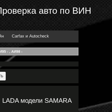
Проверка авто по ВИН
йн
Carfax и Autocheck
95 - , АИ98 -
ки LADA модели SAMARA