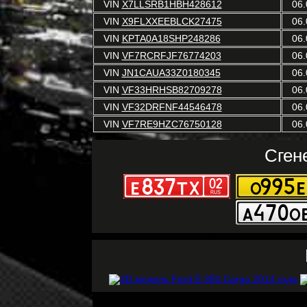
VIN
X7LLSRB1HBH428612
06.
VIN
X9FLXXEEBLCK27475
06.
VIN
KPTA0A18SHP248286
06.
VIN
VF7RCRFJF76774203
06.
VIN
JN1CAUA33Z0180345
06.
VIN
VF33HRHSB82709278
06.
VIN
VF32DRFNF44546478
06.
VIN
VF7RE9HZC76750128
06.
Сген