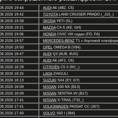
08.2026 19:44
AUDI
A6 (4B2, C5)
08.2026 19:42
TOYOTA
LAND CRUISER PRADO (_J15_)
08.2026 19:39
SKODA
YETI (5L)
08.2026 19:21
MAZDA
CX-5 (KE, GH)
08.2026 19:06
HONDA
CIVIC VIII седан (FD, FA)
08.2026 18:57
MERCEDES-BENZ
T1 c бортовой платформ
08.2026 18:50
OPEL
OMEGA B (V94)
08.2026 18:47
AUDI
Q3 (8UB, 8UG)
08.2026 18:31
AUDI
A6 (4F2, C6)
08.2026 18:29
CITROËN
C5 II (RC_)
08.2026 18:25
LADA
ZHIGULI
08.2026 18:13
SUZUKI
SX4 (EY, GY)
08.2026 18:09
NISSAN
100 NX (B13)
08.2026 18:09
NISSAN
SENTRA VII (B17)
08.2026 17:41
NISSAN
X-TRAIL (T32_)
08.2026 17:41
VOLKSWAGEN
PASSAT CC (357)
08.2026 17:40
VOLVO
S60 I (384)