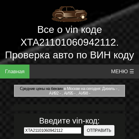
Все о vin коде
XTA21101060942112.
Проверка авто по ВИН коду
Главная
МЕНЮ ☰
Средние цены на бензин
в Москве на сегодня: Дизель - ,
АИ92 - , АИ95 - , АИ98 -
Введите vin-код: