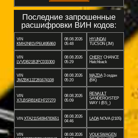
Последние запрошенные
расшифровки ВИН кодов:
VIN
08.08.2026
HYUNDAI
KMHJN81VP6U495860
05:48
TUCSON (JM)
VIN
08.08.2026
CHERY
CHANCE
LVVDB21B2PC033300
05:29
Hatchback
VIN
08.08.2026
MAZDA
3 седан
JMZBK12Z281674108
05:20
(BK)
RENAULT
VIN
08.08.2026
SANDERO/STEP
X7LBSRB1KEH727270
05:09
WAY I (BS_)
08.08.2026
VIN
XTA21154094783651
LADA
NOVA (2105)
04:46
VIN
08.08.2026
VOLKSWAGEN