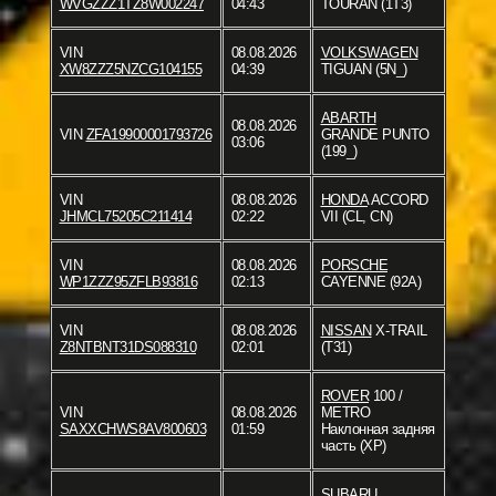
WVGZZZ1TZ8W002247
04:43
TOURAN (1T3)
VIN
08.08.2026
VOLKSWAGEN
XW8ZZZ5NZCG104155
04:39
TIGUAN (5N_)
ABARTH
08.08.2026
VIN
ZFA19900001793726
GRANDE PUNTO
03:06
(199_)
VIN
08.08.2026
HONDA
ACCORD
JHMCL75205C211414
02:22
VII (CL, CN)
VIN
08.08.2026
PORSCHE
WP1ZZZ95ZFLB93816
02:13
CAYENNE (92A)
VIN
08.08.2026
NISSAN
X-TRAIL
Z8NTBNT31DS088310
02:01
(T31)
ROVER
100 /
VIN
08.08.2026
METRO
SAXXCHWS8AV800603
01:59
Наклонная задняя
часть (XP)
SUBARU