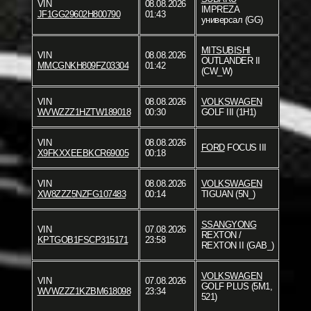
VIN
08.08.2026
IMPREZA
JF1GG29602H800790
01:43
универсал (GG)
MITSUBISHI
VIN
08.08.2026
OUTLANDER II
MMCGNKH809FZ03304
01:42
(CW_W)
VIN
08.08.2026
VOLKSWAGEN
WVWZZZ1HZTW189018
00:30
GOLF III (1H1)
VIN
08.08.2026
FORD
FOCUS III
X9FKXXEEBKCR69005
00:18
VIN
08.08.2026
VOLKSWAGEN
XW8ZZZ5NZFG107483
00:14
TIGUAN (5N_)
SSANGYONG
VIN
07.08.2026
REXTON /
KPTGOB1FSCP315171
23:58
REXTON II (GAB_)
VOLKSWAGEN
VIN
07.08.2026
GOLF PLUS (5M1,
WVWZZZ1KZBM618098
23:34
521)