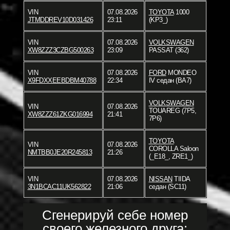
VIN
07.08.2026
TOYOTA
1000
JTMDDREV10D031426
23:11
(KP3_)
VIN
07.08.2026
VOLKSWAGEN
XW8ZZZ3CZBG500263
23:09
PASSAT (362)
VIN
07.08.2026
FORD
MONDEO
X9FDXXEEBDBM40788
22:34
IV седан (BA7)
VOLKSWAGEN
VIN
07.08.2026
TOUAREG (7P5,
XW8ZZZ61ZKG016994
21:41
7P6)
TOYOTA
VIN
07.08.2026
COROLLA Saloon
NMTBB0JE20R245813
21:26
(_E18_, ZRE1_)
VIN
07.08.2026
NISSAN
TIIDA
3N1BCAC11UK562822
21:06
седан (SC11)
Сгенерируй себе номер
своего железного друга: