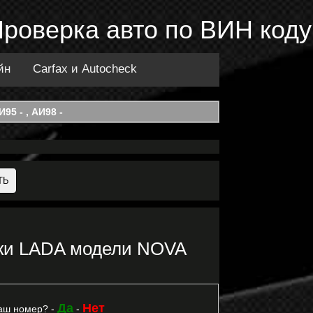
Проверка авто по ВИН коду
йн
Carfax и Autocheck
95 - , АИ98 -
рки LADA модели NOVA
Да
Нет
аш номер? -
-