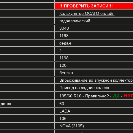
!!!ПРОВЕРИТЬ ЗАПИСИ!!!
Калькулятор ОСАГО онлайн
гидравлический
3048
1198
седан
4
1198
120
бензин
Впрыскивание во впускной коллекто
Привод на задние колеса
Да
Нет
195/60 R16 - Правильно? -
-
дства:
63
LADA
136
NOVA (2105)