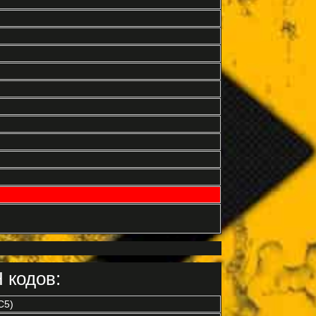
 кодов:
C5)