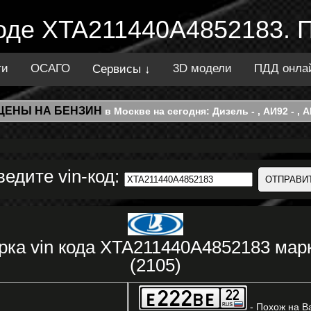
коде XTA211440A4852183. 
ти
ОСАГО
3D модели
ПДД онла
Сервисы ↓
ЦЕНЫ НА БЕНЗИН
в Москве на сегодня: Дизель - , АИ92 - , АИ
ведите vin-код:
рка vin кода XTA211440A4852183 ма
(2105)
- Похож на В