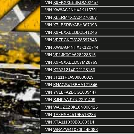
VIN
X9FKXXEEBKDM02457
VIN
XW8AG2NHXJK115791
VIN
XLERM4X2A04270057
VIN
X7LBSRBYABH367093
VIN
X9FLXXEEBLCE41246
VIN
VF7FCKFVC28597843
VIN
XW8AG4NHXJK120744
VIN
VF1JK0GA628228515
VIN
X9F5XXEED57M28769
VIN
XTA212140D2128186
VIN
JT111PJA508000029
VIN
KNAGS416BHA121346
VIN
YV1LFA2BCG1009447
VIN
SJNFAAJ10U2291409
VIN
WAUZZZ8K18N006425
VIN
1A8HSH4519B516234
VIN
XTA111930B0169314
VIN
WBAZW41070L445083