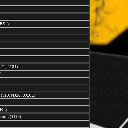
BS_)
21, 2131)
)
(J10, NJ10, JJ10E)
RT)
асть (1119)