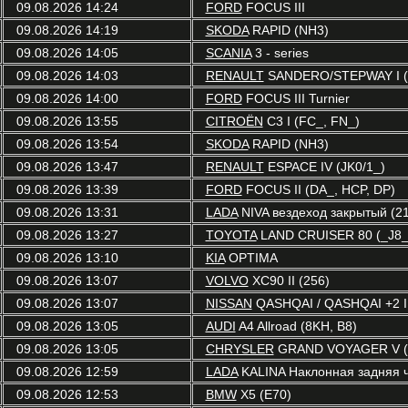
09.08.2026 14:24
FORD
FOCUS III
09.08.2026 14:19
SKODA
RAPID (NH3)
09.08.2026 14:05
SCANIA
3 - series
09.08.2026 14:03
RENAULT
SANDERO/STEPWAY I (
09.08.2026 14:00
FORD
FOCUS III Turnier
09.08.2026 13:55
CITROËN
C3 I (FC_, FN_)
09.08.2026 13:54
SKODA
RAPID (NH3)
09.08.2026 13:47
RENAULT
ESPACE IV (JK0/1_)
09.08.2026 13:39
FORD
FOCUS II (DA_, HCP, DP)
09.08.2026 13:31
LADA
NIVA вездеход закрытый (21
09.08.2026 13:27
TOYOTA
LAND CRUISER 80 (_J8_
09.08.2026 13:10
KIA
OPTIMA
09.08.2026 13:07
VOLVO
XC90 II (256)
09.08.2026 13:07
NISSAN
QASHQAI / QASHQAI +2 I 
09.08.2026 13:05
AUDI
A4 Allroad (8KH, B8)
09.08.2026 13:05
CHRYSLER
GRAND VOYAGER V (
09.08.2026 12:59
LADA
KALINA Наклонная задняя ч
09.08.2026 12:53
BMW
X5 (E70)