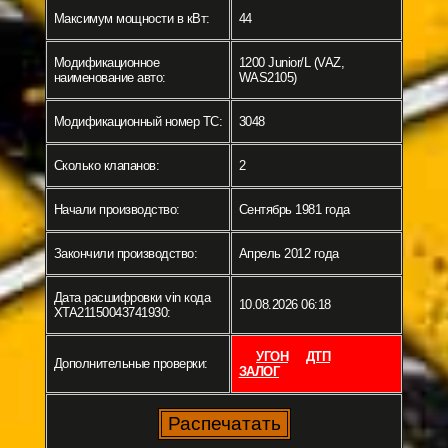
Максимум мощности в кВт:
44
Модификационное
1200 Junior/L (VAZ,
наименование авто:
WAS2105)
Модификационный номер ТС:
3048
Сколько клапанов:
2
Начали производство:
Сентябрь 1981 года
Закончили производство:
Апрель 2012 года
Дата расшифровки vin кода
10.08.2026 06:18
XTA21150043741930:
УГОН
ДТП
Дополнительные проверки:
ЗАЛОГ