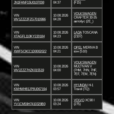
JN1FANF15U0107038
04:37
(F15)
VOLKSWAGEN
VIN
10.08.2026
CRAFTER 30-35
WV1ZZZ2FZG7010996
04:28
автобус (2E_)
VIN
10.08.2026
LADA
TOSCANA
XTAGFL110KY220184
04:23
(2107)
VIN
10.08.2026
OPEL
MERIVA B
XWFSC9CC1D0002022
04:21
вэн (S10)
VOLKSWAGEN
VIN
10.08.2026
MULTIVAN V
WV2ZZZ7HZK015519
04:00
(7HM, 7HN, 7HF,
7EF, 7EM, 7EN)
VIN
10.08.2026
HYUNDAI
H-1
KMHWH81JP8U067194
03:57
Travel (TQ)
VIN
10.08.2026
VOLVO
XC90 I
YV1CM59H7410329B0
03:24
(275)