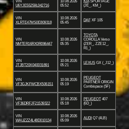
VIN
10.08.2026
KIA
SPORTAGE
U6YJE55259L042716
05:52
(JE_, KM_)
VIN
10.08.2026
DAF
XF 105
XLRTE47MS0E809318
05:45
TOYOTA
VIN
10.08.2026
COROLLA Verso
NMTER16RX0R096447
05:35
(ZER_, ZZE12_,
R1_)
VIN
10.08.2026
LEXUS
GX (_J12_)
JTJBT20X040031891
05:21
PEUGEOT
VIN
10.08.2026
PARTNER ORIGIN
VF3GJKFWCBX506151
05:19
Combispace (5F)
VIN
10.08.2026
PEUGEOT
407
VF36DRFJF21539322
05:18
(6D_)
VIN
10.08.2026
AUDI
Q7 (4LB)
WAUZZZ4L48D010134
05:09