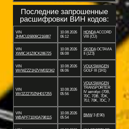
Последние запрошенные
расшифровки ВИН кодов:
VIN
10.08.2026
HONDA
ACCORD
JHMCU26809C216887
06:12
VIII (CU)
VIN
10.08.2026
SKODA
OCTAVIA
XW8CJ41Z8CK286725
06:08
II (1Z3)
VIN
10.08.2026
VOLKSWAGEN
WVWZZZ1HZVW032342
06:06
GOLF III (1H1)
VOLKSWAGEN
TRANSPORTER
VIN
10.08.2026
IV автобус (70B,
WV2ZZZ70ZNH017255
05:56
70C, 7DB, 7DK,
70J, 70K, 7DC, 7
VIN
10.08.2026
BMW
3 (E90)
WBAPF710X0A798115
05:54