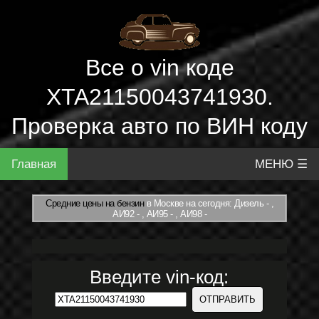
Все о vin коде
XTA21150043741930.
Проверка авто по ВИН коду
Главная
МЕНЮ ☰
Средние цены на бензин
в Москве на сегодня: Дизель - ,
АИ92 - , АИ95 - , АИ98 -
Введите vin-код: