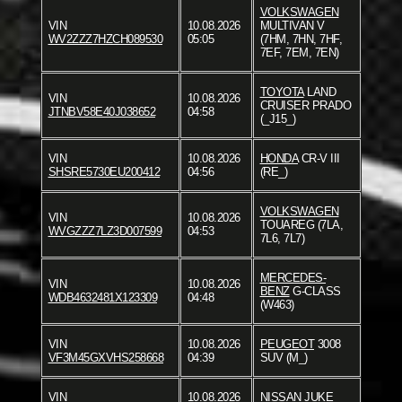
VOLKSWAGEN
VIN
10.08.2026
MULTIVAN V
WV2ZZZ7HZCH089530
05:05
(7HM, 7HN, 7HF,
7EF, 7EM, 7EN)
TOYOTA
LAND
VIN
10.08.2026
CRUISER PRADO
JTNBV58E40J038652
04:58
(_J15_)
VIN
10.08.2026
HONDA
CR-V III
SHSRE5730EU200412
04:56
(RE_)
VOLKSWAGEN
VIN
10.08.2026
TOUAREG (7LA,
WVGZZZ7LZ3D007599
04:53
7L6, 7L7)
MERCEDES-
VIN
10.08.2026
BENZ
G-CLASS
WDB4632481X123309
04:48
(W463)
VIN
10.08.2026
PEUGEOT
3008
VF3M45GXVHS258668
04:39
SUV (M_)
VIN
10.08.2026
NISSAN
JUKE