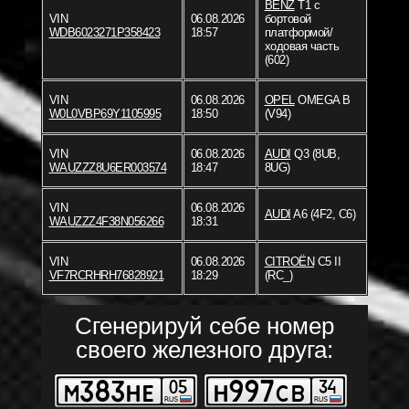
BENZ
T1 c
VIN
06.08.2026
бортовой
WDB6023271P358423
18:57
платформой/
ходовая часть
(602)
VIN
06.08.2026
OPEL
OMEGA B
W0L0VBP69Y1105995
18:50
(V94)
VIN
06.08.2026
AUDI
Q3 (8UB,
WAUZZZ8U6ER003574
18:47
8UG)
VIN
06.08.2026
AUDI
A6 (4F2, C6)
WAUZZZ4F38N056266
18:31
VIN
06.08.2026
CITROËN
C5 II
VF7RCRHRH76828921
18:29
(RC_)
Сгенерируй себе номер
своего железного друга: