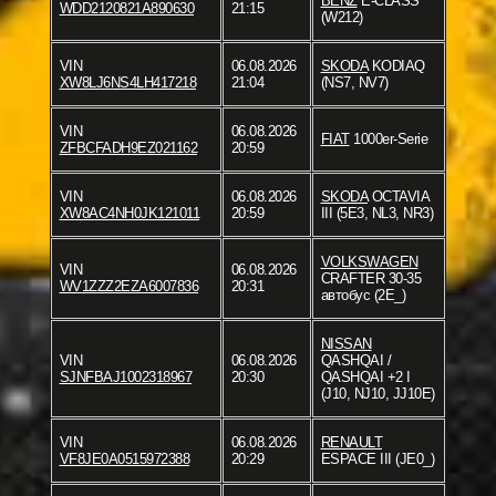
BENZ
E-CLASS
WDD2120821A890630
21:15
(W212)
VIN
06.08.2026
SKODA
KODIAQ
XW8LJ6NS4LH417218
21:04
(NS7, NV7)
VIN
06.08.2026
FIAT
1000er-Serie
ZFBCFADH9EZ021162
20:59
VIN
06.08.2026
SKODA
OCTAVIA
XW8AC4NH0JK121011
20:59
III (5E3, NL3, NR3)
VOLKSWAGEN
VIN
06.08.2026
CRAFTER 30-35
WV1ZZZ2EZA6007836
20:31
автобус (2E_)
NISSAN
VIN
06.08.2026
QASHQAI /
SJNFBAJ1002318967
20:30
QASHQAI +2 I
(J10, NJ10, JJ10E)
VIN
06.08.2026
RENAULT
VF8JE0A0515972388
20:29
ESPACE III (JE0_)