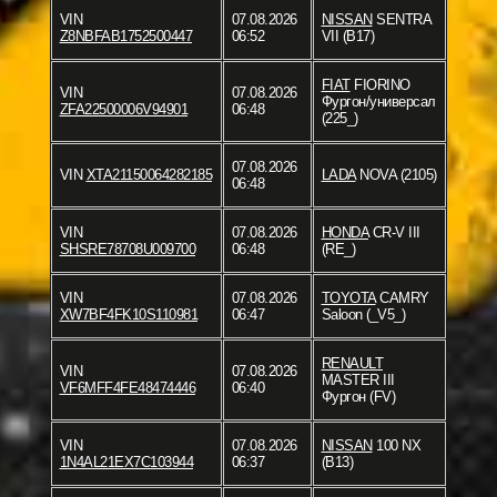
VIN
07.08.2026
NISSAN
SENTRA
Z8NBFAB1752500447
06:52
VII (B17)
FIAT
FIORINO
VIN
07.08.2026
Фургон/универсал
ZFA22500006V94901
06:48
(225_)
07.08.2026
VIN
XTA21150064282185
LADA
NOVA (2105)
06:48
VIN
07.08.2026
HONDA
CR-V III
SHSRE78708U009700
06:48
(RE_)
VIN
07.08.2026
TOYOTA
CAMRY
XW7BF4FK10S110981
06:47
Saloon (_V5_)
RENAULT
VIN
07.08.2026
MASTER III
VF6MFF4FE48474446
06:40
Фургон (FV)
VIN
07.08.2026
NISSAN
100 NX
1N4AL21EX7C103944
06:37
(B13)