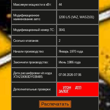
Максимум мощности в кВт:
44
Модификационное
1200 L/S (VAZ, WAS2101)
наименование авто:
Модификационный номер ТС:
3041
Сколько клапанов:
2
Начали производство:
Январь 1970 года
Закончили производство:
Июнь 1986 года
Дата расшифровки vin кода
07.08.2026 07:06
XTA219060DY038485:
УГОН
ДТП
Дополнительные проверки:
ЗАЛОГ