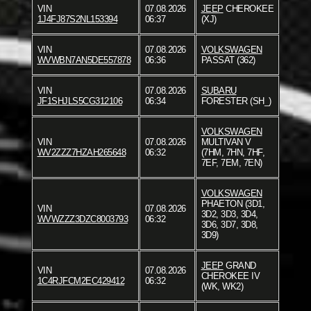
VIN
07.08.2026
JEEP
CHEROKEE
1J4FJ87S2NL153394
06:37
(XJ)
VIN
07.08.2026
VOLKSWAGEN
WVWBN7AN5DE557878
06:36
PASSAT (362)
VIN
07.08.2026
SUBARU
JF1SHJLS5CG312106
06:34
FORESTER (SH_)
VOLKSWAGEN
VIN
07.08.2026
MULTIVAN V
WV2ZZZ7HZAH265648
06:32
(7HM, 7HN, 7HF,
7EF, 7EM, 7EN)
VOLKSWAGEN
PHAETON (3D1,
VIN
07.08.2026
3D2, 3D3, 3D4,
WVWZZZ3DZC8003793
06:32
3D6, 3D7, 3D8,
3D9)
JEEP
GRAND
VIN
07.08.2026
CHEROKEE IV
1C4RJFCM2EC429412
06:32
(WK, WK2)