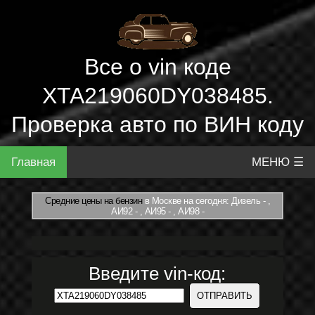
Все о vin коде
XTA219060DY038485.
Проверка авто по ВИН коду
Главная
МЕНЮ ☰
Средние цены на бензин
в Москве на сегодня: Дизель - ,
АИ92 - , АИ95 - , АИ98 -
Введите vin-код: