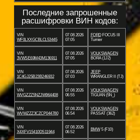
Последние запрошенные
расшифровки ВИН кодов:
VIN
07.08.2026
FORD
FOCUS III
WF0LXXGCBLCL53445
07:05
Turnier
VIN
07.08.2026
VOLKSWAGEN
3VWSE69M43M136911
07:05
BORA (1J2)
VIN
07.08.2026
JEEP
1C4GJ25B23B246932
07:03
WRANGLER II (TJ)
VIN
07.08.2026
VOLKSWAGEN
WVGZZZ5NZJW964408
06:55
TIGUAN (5N_)
VIN
07.08.2026
VOLKSWAGEN
WVWZZZ3CZCP044780
06:54
PASSAT (362)
VIN
07.08.2026
BMW
5 (F10)
X4XFV15410DS11944
06:52