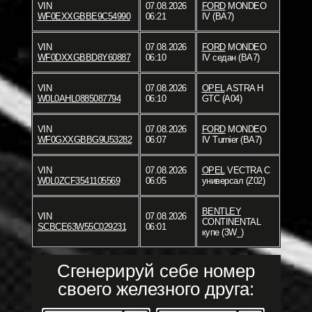
VIN
07.08.2026
FORD
MONDEO
WF0EXXGBBE9C54990
06:21
IV (BA7)
VIN
07.08.2026
FORD
MONDEO
WF0DXXGBBD8Y60887
06:10
IV седан (BA7)
VIN
07.08.2026
OPEL
ASTRA H
W0L0AHL0885087794
06:10
GTC (A04)
VIN
07.08.2026
FORD
MONDEO
WF0GXXGBBG9U53282
06:07
IV Turnier (BA7)
VIN
07.08.2026
OPEL
VECTRA C
W0L0ZCF3541105569
06:05
универсал (Z02)
BENTLEY
VIN
07.08.2026
CONTINENTAL
SCBCE63W55C029231
06:01
купе (3W_)
Сгенерируй себе номер
своего железного друга: