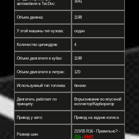
3041
автомобиля в TecDoc:
Объем движка:
1198
У этой машины тип кузова:
седан
Количество цилиндров:
4
Объем двигателя в кубах:
1198
Объем двигателя в литрах:
120
Используемый тип топлива:
бензин
Двигатель работает по
Впрыскивание во впускной
принципу:
коллектор/Карбюратор
Привод у авто:
Привод на задние колеса
215/55 R16 - Правильно? -
Размер шин:
Да
Нет
-