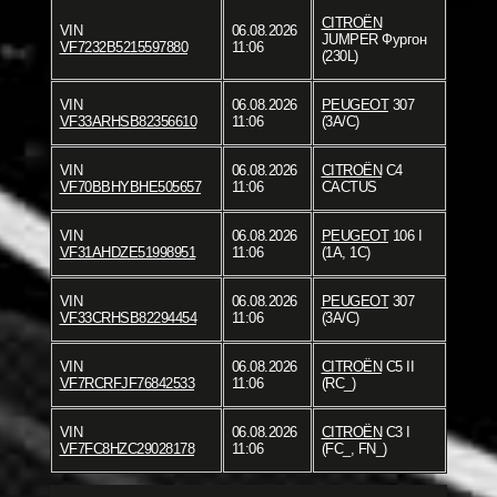
CITROËN
VIN
06.08.2026
JUMPER Фургон
VF7232B5215597880
11:06
(230L)
VIN
06.08.2026
PEUGEOT
307
VF33ARHSB82356610
11:06
(3A/C)
VIN
06.08.2026
CITROËN
C4
VF70BBHYBHE505657
11:06
CACTUS
VIN
06.08.2026
PEUGEOT
106 I
VF31AHDZE51998951
11:06
(1A, 1C)
VIN
06.08.2026
PEUGEOT
307
VF33CRHSB82294454
11:06
(3A/C)
VIN
06.08.2026
CITROËN
C5 II
VF7RCRFJF76842533
11:06
(RC_)
VIN
06.08.2026
CITROËN
C3 I
VF7FC8HZC29028178
11:06
(FC_, FN_)