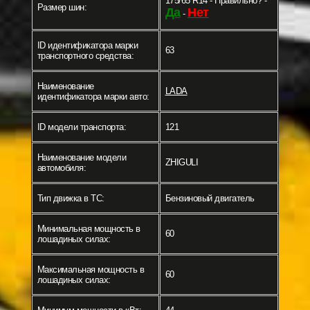
175/65 R14 - Правильно? -
Размер шин:
Да
Нет
-
ID идентификатора марки
63
транспортного средства:
Наименование
LADA
идентификатора марки авто:
ID модели транспорта:
121
Наименование модели
ZHIGULI
автомобиля:
Тип движка в ТС:
Бензиновый двигатель
Минимальная мощность в
60
лошадиных силах:
Максимальная мощность в
60
лошадиных силах: