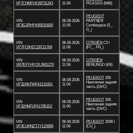
VF7CHNFVK39731243
11:06
PICASSO (N68)
PEUGEOT
VIN
06.08.2026
PARTNER
VF3GJRHYK95015600
11:06
Combispace (5_,
G_)
VIN
06.08.2026
CITROËN
C3 I
VF7FC8HZC28721768
11:06
(FC_, FN_)
VIN
06.08.2026
CITROËN
VR7EFYHYCKJ901270
11:06
BERLINGO (K9)
PEUGEOT
206
VIN
06.08.2026
Наклонная задняя
VF32AKFWF41211931
11:06
часть (2A/C)
PEUGEOT
206
VIN
06.08.2026
Наклонная задняя
VF32HNFUF41785152
11:06
часть (2A/C)
VIN
06.08.2026
PEUGEOT
2008 I
VF3CUHNZTJY123695
11:06
(CU_)