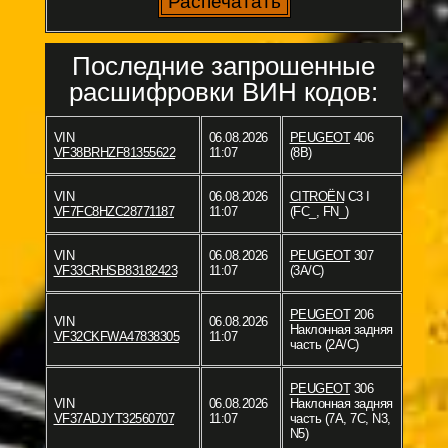
Последние запрошенные
расшифровки ВИН кодов:
VIN
06.08.2026
PEUGEOT
406
VF38BRHZF81355622
11:07
(8B)
VIN
06.08.2026
CITROËN
C3 I
VF7FC8HZC28771187
11:07
(FC_, FN_)
VIN
06.08.2026
PEUGEOT
307
VF33CRHSB83182423
11:07
(3A/C)
PEUGEOT
206
VIN
06.08.2026
Наклонная задняя
VF32CKFWA47838305
11:07
часть (2A/C)
PEUGEOT
306
VIN
06.08.2026
Наклонная задняя
VF37ADJYT32560707
11:07
часть (7A, 7C, N3,
N5)