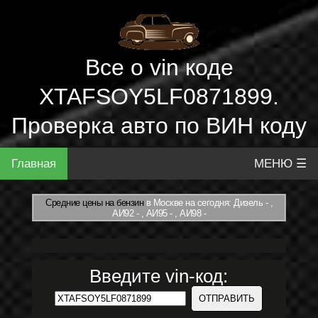
Все о vin коде
XTAFSOY5LF0871899.
Проверка авто по ВИН коду
Главная
МЕНЮ ☰
Средние цены на бензин
в Москве на сегодня: Дизель - ,
АИ92 - , АИ95 - , АИ98 -
Введите vin-код: