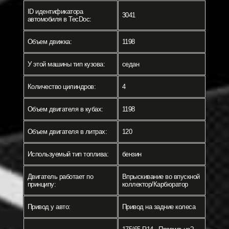
ID идентификатора
3041
автомобиля в TecDoc:
Объем движка:
1198
У этой машины тип кузова:
седан
Количество цилиндров:
4
Объем двигателя в кубах:
1198
Объем двигателя в литрах:
120
Используемый тип топлива:
бензин
Двигатель работает по
Впрыскивание во впускной
принципу:
коллектор/Карбюратор
Привод у авто:
Привод на задние колеса