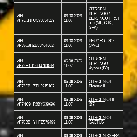
CITROËN
BERLINGO /
VIN
06.08.2026
BERLINGO FIRST
VF7GJNFUC93334329
11:07
вэн (MF, GJK,
GFK)
VIN
06.08.2026
PEUGEOT
307
VF33C8HZB83464502
11:07
(3A/C)
CITROËN
VIN
06.08.2026
BERLINGO
VF77FBHY6HJ793544
11:07
Фургон (B9)
VIN
06.08.2026
CITROËN
C4
VF73DBHZTHJ915167
11:07
Picasso II
VIN
06.08.2026
CITROËN
C4 II
VF7NC9HR8BY639696
11:07
(B7)
VIN
06.08.2026
CITROËN
C4
VF70BBHYHFE579499
11:07
CACTUS
VIN
06.08.2026
CITROËN
XSARA