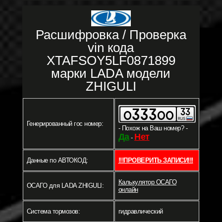
Расшифровка / Проверка
vin кода
XTAFSOY5LF0871899
марки LADA модели
ZHIGULI
Генерированный гос номер:
- Похож на Ваш номер? -
Да
Нет
-
Данные по АВТОКОД:
!!!ПРОВЕРИТЬ ЗАПИСИ!!!
Калькулятор ОСАГО
ОСАГО для LADA ZHIGULI:
онлайн
Система тормозов:
гидравлический