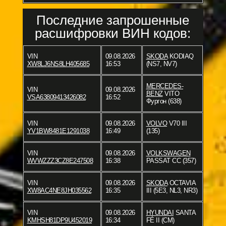
Последние запрошенные
расшифровки ВИН кодов:
VIN
09.08.2026
SKODA
KODIAQ
XW8LJ6NS8LH405685
16:53
(NS7, NV7)
MERCEDES-
VIN
09.08.2026
BENZ
VITO
VSA63809413426082
16:52
Фургон (638)
VIN
09.08.2026
VOLVO
V70 III
YV1BW8481E1291038
16:49
(135)
VIN
09.08.2026
VOLKSWAGEN
WVWZZZ3CZ8E247508
16:38
PASSAT CC (357)
VIN
09.08.2026
SKODA
OCTAVIA
XW8AC4NE8JH035562
16:35
III (5E3, NL3, NR3)
VIN
09.08.2026
HYUNDAI
SANTA
KMHSH81DP9U452019
16:34
FÉ II (CM)