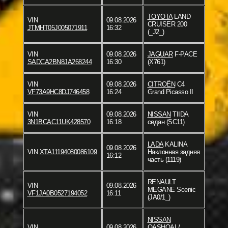
TOYOTA
LAND
VIN
09.08.2026
CRUISER 200
JTMHT05J005071911
16:32
(_J2_)
VIN
09.08.2026
JAGUAR
F-PACE
SADCA2BN8JA268244
16:30
(X761)
VIN
09.08.2026
CITROËN
C4
VF73A9HC8DJ746458
16:24
Grand Picasso II
VIN
09.08.2026
NISSAN
TIIDA
3N1BCAC11UK428570
16:18
седан (SC11)
LADA
KALINA
09.08.2026
VIN
XTA11194080086109
Наклонная задняя
16:12
часть (1119)
RENAULT
VIN
09.08.2026
MEGANE Scenic
VF1JA0B0527194052
16:11
(JA0/1_)
NISSAN
VIN
09.08.2026
QASHQAI /