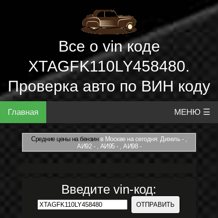
Все о vin коде
XTAGFK110LY458480.
Проверка авто по ВИН коду
Главная
МЕНЮ ☰
Средние цены на бензин
в Москве на сегодня: Дизель - ,
АИ92 - , АИ95 - , АИ98 -
Введите vin-код: