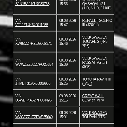
SJNJBAJ10U7083768
15:56
QASHQAI +2 I
(J10, NJ10, JJ10E)
VIN
09.08.2026
RENAULT
SCÉNIC
VF1JZ14K649011935
15:47
III (JZ0/1_)
VOLKSWAGEN
VIN
09.08.2026
TOUAREG (7P5,
XW8ZZZ7PZEG002371
15:46
7P6)
VOLKSWAGEN
VIN
09.08.2026
PASSAT Variant
WVWZZZ3CZ7PO25634
15:39
(3C5)
VIN
09.08.2026
TOYOTA
RAV 4 III
JTMBH31VX05009966
15:25
(_A3_)
VIN
09.08.2026
GREAT WALL
LGWEF4A52PH604495
15:15
COWRY MPV
VIN
09.08.2026
VOLKSWAGEN
WVGZZZ1TZFW055649
15:01
TOURAN (1T3)