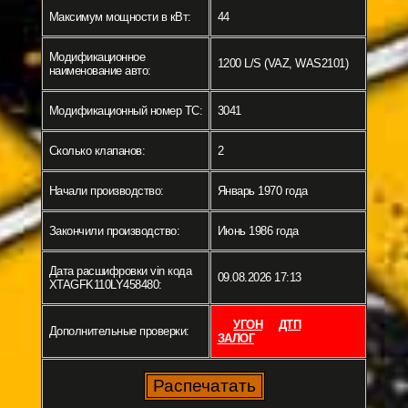
Максимум мощности в кВт:
44
Модификационное
1200 L/S (VAZ, WAS2101)
наименование авто:
Модификационный номер ТС:
3041
Сколько клапанов:
2
Начали производство:
Январь 1970 года
Закончили производство:
Июнь 1986 года
Дата расшифровки vin кода
09.08.2026 17:13
XTAGFK110LY458480:
УГОН
ДТП
Дополнительные проверки:
ЗАЛОГ