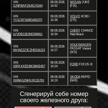
VIN
09.08.2026
NISSAN
JUKE
SJNFBAF15U6174244
14:42
(F15)
VIN
09.08.2026
VOLVO
XC90 I
YV1CM716681481070
14:38
(275)
VIN
09.08.2026
CHERY
CHANCE
LVVDB21B2ND369911
14:34
Hatchback
VOLKSWAGEN
VIN
09.08.2026
PASSAT Variant
WVWZZZ3CZHE016215
14:27
(3C5)
VIN
09.08.2026
FORD
FOCUS III
X9FKXXEEBKDM02457
14:24
VIN
09.08.2026
SKODA
RAPID
XW8AG2NHXJK115791
14:19
(NH3)
Сгенерируй себе номер
своего железного друга: