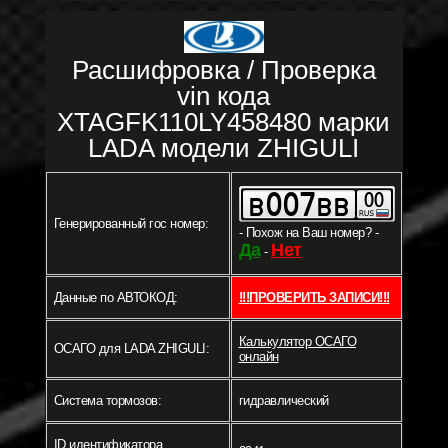
Расшифровка / Проверка
vin кода
XTAGFK110LY458480 марки
LADA модели ZHIGULI
Генерированный гос номер:
- Похож на Ваш номер? -
Да
Нет
-
Данные по АВТОКОД:
!!!ПРОВЕРИТЬ ЗАПИСИ!!!
Калькулятор ОСАГО
ОСАГО для LADA ZHIGULI:
онлайн
Система тормозов:
гидравлический
ID идентификатора