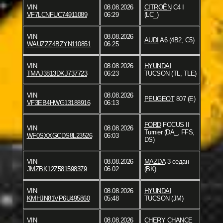
VIN
08.08.2026
CITROËN
C4 I
VF7LCNFUC74911089
06:29
(LC_)
VIN
08.08.2026
AUDI
A6 (4B2, C5)
WAUZZZ4BZYN110851
06:25
VIN
08.08.2026
HYUNDAI
TMAJ3813DKJ737723
06:23
TUCSON (TL, TLE)
VIN
08.08.2026
PEUGEOT
807 (E)
VF3EB4HWG13188916
06:13
FORD
FOCUS II
VIN
08.08.2026
Turnier (DA_, FFS,
WF0SXXGCDS8L23526
06:03
DS)
VIN
08.08.2026
MAZDA
3 седан
JMZBK12Z581598379
06:02
(BK)
VIN
08.08.2026
HYUNDAI
KMHJN81VP6U495860
05:48
TUCSON (JM)
VIN
08.08.2026
CHERY
CHANCE