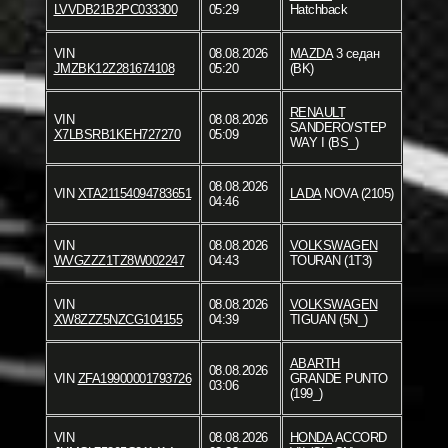
LVVDB21B2PC033300
05:29
Hatchback
VIN
08.08.2026
MAZDA
3 седан
JMZBK12Z281674108
05:20
(BK)
RENAULT
VIN
08.08.2026
SANDERO/STEP
X7LBSRB1KEH727270
05:09
WAY I (BS_)
08.08.2026
VIN
XTA21154094783651
LADA
NOVA (2105)
04:46
VIN
08.08.2026
VOLKSWAGEN
WVGZZZ1TZ8W002247
04:43
TOURAN (1T3)
VIN
08.08.2026
VOLKSWAGEN
XW8ZZZ5NZCG104155
04:39
TIGUAN (5N_)
ABARTH
08.08.2026
VIN
ZFA19900001793726
GRANDE PUNTO
03:06
(199_)
VIN
08.08.2026
HONDA
ACCORD