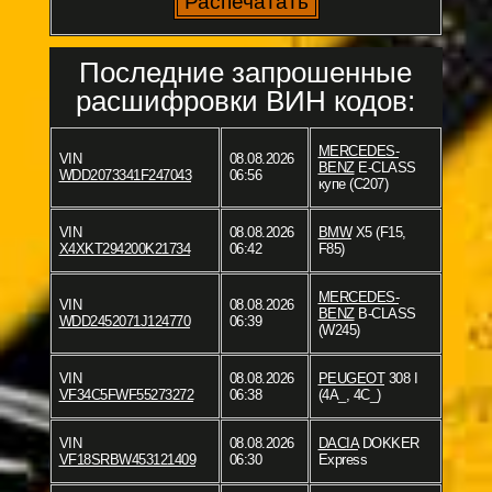
Последние запрошенные
расшифровки ВИН кодов:
MERCEDES-
VIN
08.08.2026
BENZ
E-CLASS
WDD2073341F247043
06:56
купе (C207)
VIN
08.08.2026
BMW
X5 (F15,
X4XKT294200K21734
06:42
F85)
MERCEDES-
VIN
08.08.2026
BENZ
B-CLASS
WDD2452071J124770
06:39
(W245)
VIN
08.08.2026
PEUGEOT
308 I
VF34C5FWF55273272
06:38
(4A_, 4C_)
VIN
08.08.2026
DACIA
DOKKER
VF18SRBW453121409
06:30
Express