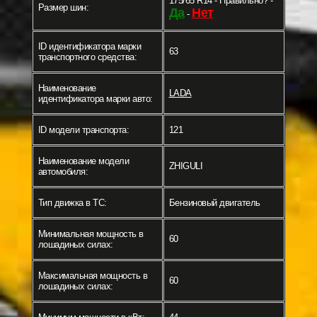
175/65 R14 - Правильно? -
Размер шин:
Да
Нет
-
ID идентификатора марки
63
транспортного средства:
Наименование
LADA
идентификатора марки авто:
ID модели транспорта:
121
Наименование модели
ZHIGULI
автомобиля:
Тип движка в ТС:
Бензиновый двигатель
Минимальная мощность в
60
лошадиных силах:
Максимальная мощность в
60
лошадиных силах: