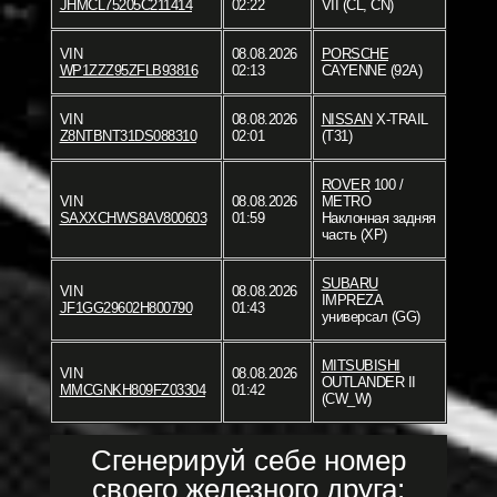
JHMCL75205C211414
02:22
VII (CL, CN)
VIN
08.08.2026
PORSCHE
WP1ZZZ95ZFLB93816
02:13
CAYENNE (92A)
VIN
08.08.2026
NISSAN
X-TRAIL
Z8NTBNT31DS088310
02:01
(T31)
ROVER
100 /
VIN
08.08.2026
METRO
SAXXCHWS8AV800603
01:59
Наклонная задняя
часть (XP)
SUBARU
VIN
08.08.2026
IMPREZA
JF1GG29602H800790
01:43
универсал (GG)
MITSUBISHI
VIN
08.08.2026
OUTLANDER II
MMCGNKH809FZ03304
01:42
(CW_W)
Сгенерируй себе номер
своего железного друга: