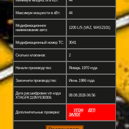
Минимум мощности в кВт:
44
Максимум мощности в кВт:
44
Модификационное
1200 L/S (VAZ, WAS2101)
наименование авто:
Модификационный номер ТС:
3041
Сколько клапанов:
2
Начали производство:
Январь 1970 года
Закончили производство:
Июнь 1986 года
Дата расшифровки vin кода
08.08.2026 06:56
XTAGFK110NY639306:
УГОН
ДТП
Дополнительные проверки:
ЗАЛОГ