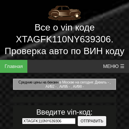
Все о vin коде
XTAGFK110NY639306.
Проверка авто по ВИН коду
Главная
МЕНЮ ☰
Средние цены на бензин
в Москве на сегодня: Дизель - ,
АИ92 - , АИ95 - , АИ98 -
Введите vin-код: