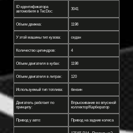
ID идентификатора
3041
автомобиля в TecDoc:
Объем движка:
1198
У этой машины тип кузова:
седан
Количество цилиндров:
4
Объем двигателя в кубах:
1198
Объем двигателя в литрах:
120
Используемый тип топлива:
бензин
Двигатель работает по
Впрыскивание во впускной
принципу:
коллектор/Карбюратор
Привод у авто:
Привод на задние колеса